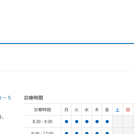
０－５
診療時間
診察時間
月
火
水
木
金
土
日
分、
8:30 - 9:30
●
●
●
●
●
9:30 - 17:00
●
●
●
●
●