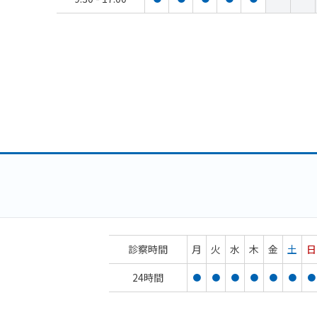
診察時間
月
火
水
木
金
土
日
24時間
●
●
●
●
●
●
●