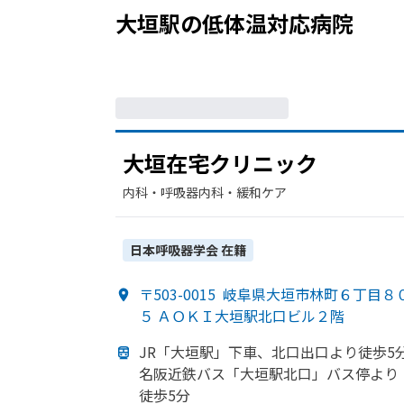
大垣駅
の
低体温
対応病院
大垣在宅クリニック
内科・​呼吸器内科・​緩和ケア
日本呼吸器学会
在籍
〒503-0015
岐阜県大垣市林町６丁目８
５ ＡＯＫＩ大垣駅北口ビル２階
JR
「大垣駅」
下車、
北口出口より
徒歩5
名阪近鉄バス「大垣駅北口」
バス停より
徒歩5分