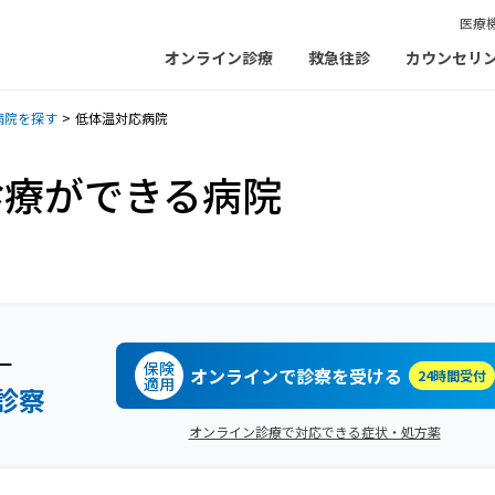
医療
オンライン診療
救急往診
カウンセリ
病院を探す
低体温対応病院
診療ができる病院
ー
保険
オンラインで診察を受ける
24時間受付
適用
診察
オンライン診療で対応できる症状・処方薬