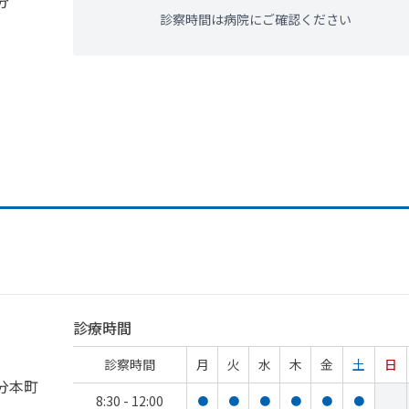
分
診察時間は病院にご確認ください
診療時間
診察時間
月
火
水
木
金
土
日
分本町
8:30 - 12:00
●
●
●
●
●
●