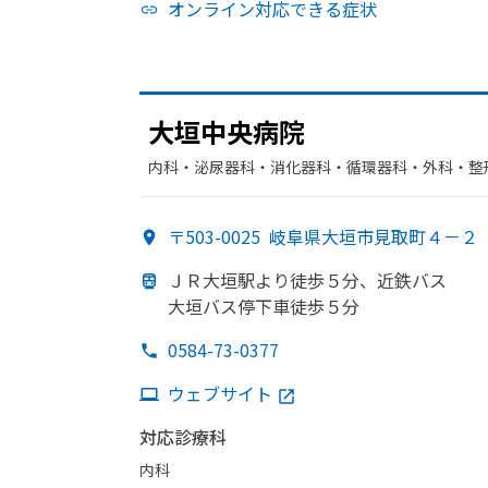
オンライン対応できる症状
大垣中央病院
内科・​泌尿器科・​消化器科・​循環器科・​外科・​
科・​腎臓内科・外科
〒503-0025
岐阜県大垣市見取町４－２
ＪＲ大垣駅より
徒歩５分、
近鉄バス
大垣バス停下車徒歩５分
0584-73-0377
ウェブサイト
対応診療科
内科