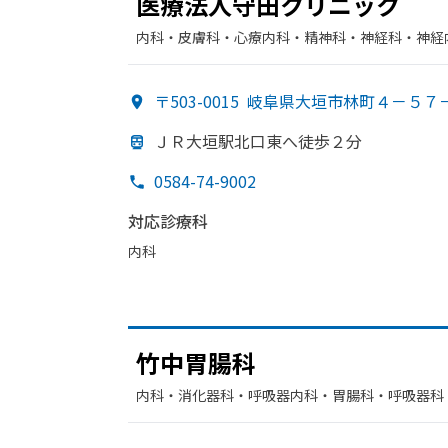
医療法人守田クリニック
内科・​皮膚科・​心療内科・​精神科・神経科・​神経
〒503-0015
岐阜県大垣市林町４－５７
ＪＲ大垣駅北口東へ
徒歩２分
0584-74-9002
対応診療科
内科
竹中胃腸科
内科・​消化器科・​呼吸器内科・​胃腸科・​呼吸器科