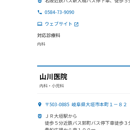
名阪近鉄バス新大橋バス停下車、
徒歩５
0584-73-9090
ウェブサイト
対応診療科
内科
山川医院
内科・​小児科
〒503-0885
岐阜県大垣市本町１－８２
ＪＲ大垣駅から
徒歩５分近鉄バス郭町バス停下車徒歩３
貴船
広場から
南１００ｍ