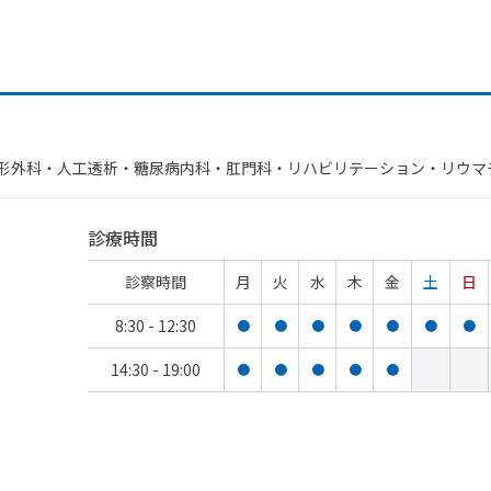
整形外科・​人工透析・​糖尿病内科・​肛門科・​リハビリテーション・​リウマ
診療時間
診察時間
月
火
水
木
金
土
日
8:30 - 12:30
●
●
●
●
●
●
●
14:30 - 19:00
●
●
●
●
●