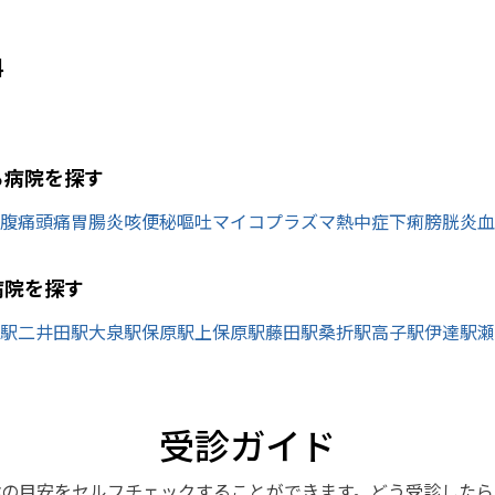
科
ら病院を探す
腹痛
頭痛
胃腸炎
咳
便秘
嘔吐
マイコプラズマ
熱中症
下痢
膀胱炎
血
病院を探す
駅
二井田駅
大泉駅
保原駅
上保原駅
藤田駅
桑折駅
高子駅
伊達駅
瀬
受診ガイド
診の目安をセルフチェックすることができます。どう受診したら