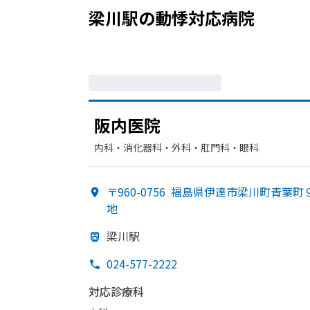
梁川駅
の
動悸
対応病院
阪内医院
内科・​消化器科・​外科・​肛門科・​眼科
〒960-0756
福島県伊達市梁川町青葉町
地
梁川駅
024-577-2222
対応診療科