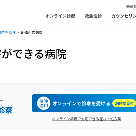
医療
オンライン診療
救急往診
カウンセリ
病院を探す
動悸対応病院
療ができる病院
ー
保険
オンラインで診察を受ける
24時間受付
適用
診察
オンライン診療で対応できる症状・処方薬