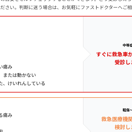
ください。判断に迷う場合は、お気軽にファストドクターへご相
中等
すぐに救急車
受診し
い痛み
、または動かない
た、けいれんしている
軽傷
る痛み
救急医療機
検討し
痢