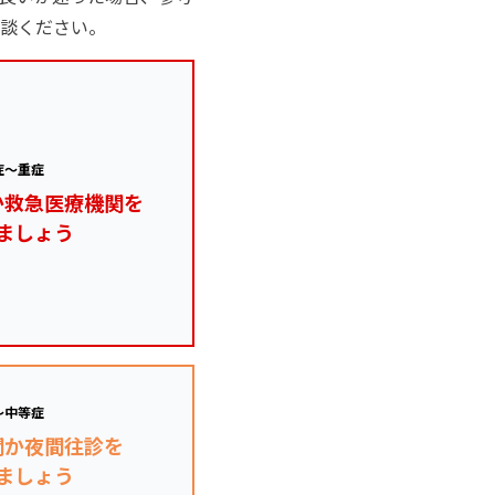
談ください。
症～重症
か救急医療機関を
ましょう
～中等症
関か夜間往診を
ましょう