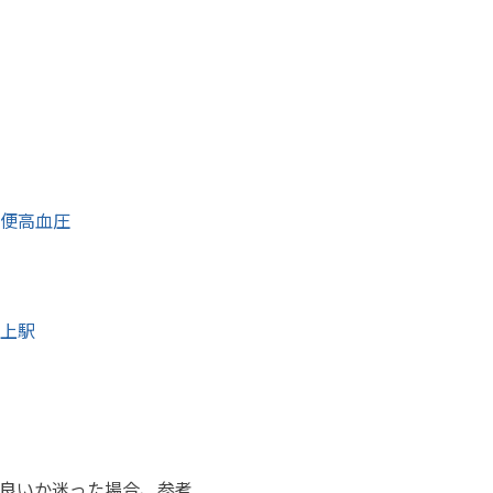
便
高血圧
上駅
良いか迷った場合、参考