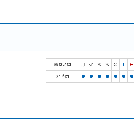
診察時間
月
火
水
木
金
土
日
24時間
●
●
●
●
●
●
●