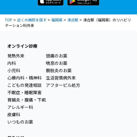
TOP
近くの病院を探す
福岡県
津古駅
津古駅（福岡県）のリハビリ
テーション科外来
オンライン診療
発熱外来
頭痛のお薬
内科
喘息のお薬
小児科
膀胱炎のお薬
心療内科・精神科
生活習慣病外来
こどもの発達相談
アフターピル処方
不眠症・睡眠障害
胃腸炎・腹痛・下痢
アレルギー科
皮膚科
いつものお薬