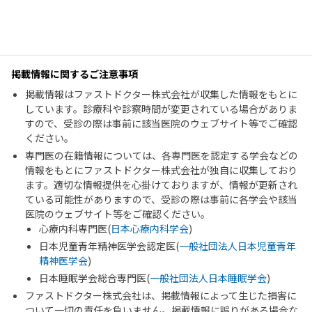
掲載情報に関するご注意事項
掲載情報はファストドクター株式会社が収集した情報をもとに
しています。診療科や診察時間が変更されている場合がありま
すので、受診の際は事前に該当医院のウェブサイト等でご確認
ください。
専門医の在籍情報については、各専門医を認定する学会などの
情報をもとにファストドクター株式会社が独自に収集しており
ます。適切な情報提供を心掛けておりますが、情報が更新され
ている可能性がありますので、受診の際は事前に各学会や該当
医院のウェブサイト等をご確認ください。
心療内科専門医(
日本心療内科学会
)
日本児童青年精神医学会認定医(
一般社団法人日本児童青年
精神医学会
)
日本睡眠学会総合専門医(
一般社団法人日本睡眠学会
)
ファストドクター株式会社は、掲載情報によって生じた損害に
ついて一切の責任を負いません。掲載情報に誤りがある場合な