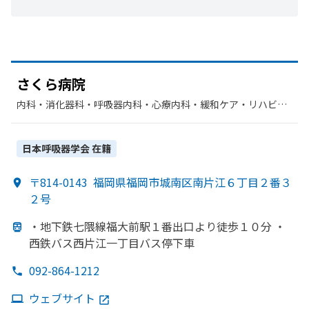
さくら病院
内科・​消化器科・​呼吸器内科・​心療内科・​緩和ケア・​リハビリ
テーション・​神経内科・​放射線科・​肝臓内科・外科・​老年内
科・​麻酔科・​糖尿病内科・​血液内科・​循環器科・​呼吸器科
日本呼吸器学会
在籍
〒814-0143
福岡県福岡市城南区南片江６丁目２番３
２号
・地下鉄七隈線福大前駅１番出口より
徒歩１０分 ・
西鉄バス西片江一丁目バス停下車
092-864-1212
ウェブサイト