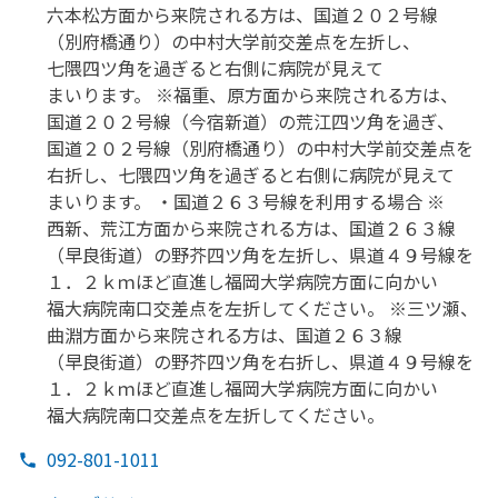
六本松方
面から
来院される
方は、
国道２０２号線
（別府橋通り）の
中村大学前交差点を
左折し、
七隈四ツ角を
過ぎると
右側に
病院が
見えて
まいります。
※福重、
原方
面から
来院される
方は、
国道２０２号線
（今宿新道）の
荒江四ツ角を
過ぎ、
国道２０２号線
（別府橋通り）の
中村大学前交差点を
右折し、
七隈四ツ角を
過ぎると
右側に
病院が
見えて
まいります。
・国道２６３号線を
利用する
場合 ※
西新、
荒江方
面から
来院される
方は、
国道２６３線
（早良街道）の
野芥四ツ角を
左折し、
県道４９号線を
１．
２ｋｍほど
直進し福岡大学病院方
面に
向かい
福大病院南口交差点を
左折してください。
※三ツ瀬、
曲淵方
面から
来院される
方は、
国道２６３線
（早良街道）の
野芥四ツ角を
右折し、
県道４９号線を
１．
２ｋｍほど
直進し福岡大学病院方
面に
向かい
福大病院南口交差点を
左折してください。
092-801-1011