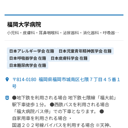
福岡大学病院
小児科・​皮膚科・​耳鼻咽喉科・​泌尿器科・​消化器科・​呼吸器内
科・​アレルギー科・​精神科・神経科・​血液内科・​腫瘍内科・外
科・​感染症内科・​腎臓内科・外科・​内分泌科・​リウマチ科・​総
合診療科・​神経内科・​呼吸器科・​循環器科・​整形外科・​脳神経
日本アレルギー学会
在籍
日本児童青年精神医学会
在籍
外科・​呼吸器外科・​心臓血管外科・​肛門科・​産婦人科・​眼科・​
日本呼吸器学会
在籍
日本皮膚科学会
在籍
放射線科・​歯科・​麻酔科・​小児外科・​形成外科・​リハビリテー
日本糖尿病学会
在籍
ション・​歯科口腔外科・​美容外科・​臨床検査・病理診断・​救急
科・​乳腺外科・​糖尿病内科
〒814-0180
福岡県福岡市城南区七隈７丁目４５番１
号
●地下鉄を
利用される
場合 地下鉄七隈線
「福大前」
駅下車徒歩１分。
●西鉄バスを
利用される
場合
「福大病院バス停」での
下車と
なります。
●
自家用車を
利用される
場合 ・
国道２０２号線バイパスを
利用する
場合 ※天神、