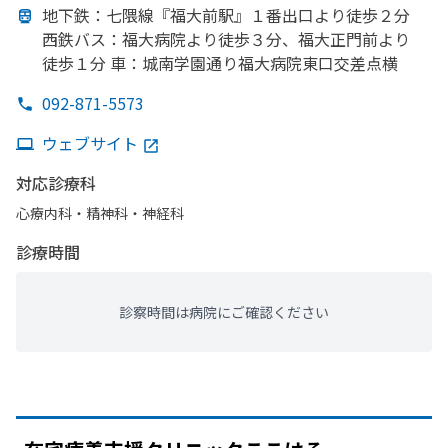
地下鉄：七隈線『福大前駅』
１番出口より
徒歩２分
西鉄バス：福大病院より
徒歩３分、
福大正門前より
徒歩１分
車：城南学園通り福大病院東口交差点横
092-871-5573
ウェブサイト
対応診療科
心療内科・​精神科・神経科
診療時間
診察時間は病院にご確認ください