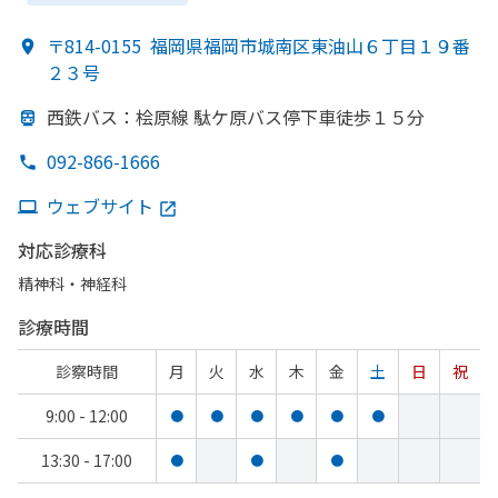
〒814-0155
福岡県福岡市城南区東油山６丁目１９番
２３号
西鉄バス：桧原線 駄ケ原バス停下車徒歩１５分
092-866-1666
ウェブサイト
対応診療科
精神科・神経科
診療時間
診察時間
月
火
水
木
金
土
日
祝
9:00 - 12:00
●
●
●
●
●
●
13:30 - 17:00
●
●
●