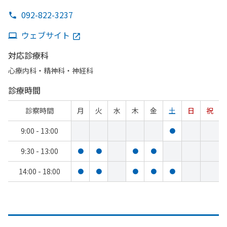
092-822-3237
ウェブサイト
対応診療科
心療内科・​精神科・神経科
診療時間
診察時間
月
火
水
木
金
土
日
祝
9:00 - 13:00
●
9:30 - 13:00
●
●
●
●
14:00 - 18:00
●
●
●
●
●