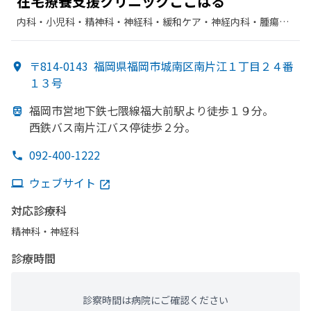
在宅療養支援クリニック
ここはる
内科・​小児科・​精神科・神経科・​緩和ケア・​神経内科・​腫瘍内
科・外科
〒814-0143
福岡県福岡市城南区南片江１丁目２４番
１３号
福岡市営地下鉄七隈線福大前駅より
徒歩１９分。
西鉄バス南片江バス停徒歩２分。
092-400-1222
ウェブサイト
対応診療科
精神科・神経科
診療時間
診察時間は病院にご確認ください