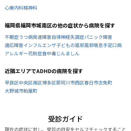
心療内科
精神科
福岡県福岡市城南区の他の症状から病院を探す
不眠症
うつ病
発達障害
自律神経失調症
パニック障害
適応障害
インフルエンザ
子どもの風邪
風邪
喘息
手足口病
アレルギー
花粉症
食中毒
じんましん
近隣エリアでADHDの病院を探す
早良区
中央区
南区
博多区
那珂川市
西区
春日市
志免町
大野城市
粕屋町
受診ガイド
現在の症状に対し、受診の目安をセルフチェックすること