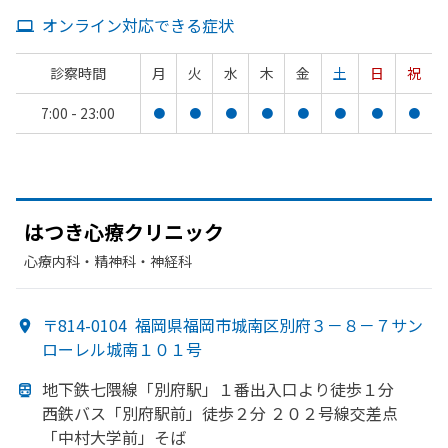
オンライン対応できる症状
診察時間
月
火
水
木
金
土
日
祝
7:00 - 23:00
●
●
●
●
●
●
●
●
は
つき心療クリニック
心療内科・​精神科・神経科
〒814-0104
福岡県福岡市城南区別府３－８－７サン
ローレル城南１０１号
地下鉄七隈線
「別府駅」
１番出入口より
徒歩１分
西鉄バス「別府駅前」
徒歩２分
２０２号線交差点
「中村大学前」
そば