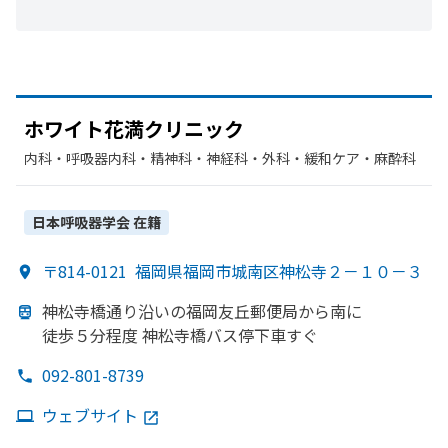
ホワイト花満クリニック
内科・​呼吸器内科・​精神科・神経科・​外科・​緩和ケア・​麻酔科
日本呼吸器学会
在籍
〒814-0121
福岡県福岡市城南区神松寺２－１０－３
神松寺橋通り沿いの
福岡友丘郵便局から
南に
徒歩５分程度 神松寺橋バス停下車すぐ
092-801-8739
ウェブサイト