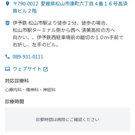
〒790-0012
愛媛県松山市湊町六丁目４番１６号高須
賀ビル２階
伊予鉄 松山市駅より
徒歩２分、
徒歩の
場合、
松山市駅ターミナル側から
西へ
済美高校の
方
へ
向かい、、
伊予鉄西駐車場前の
踏切の
１０ｍ手前で
右折し、
左手の
ビル。
089-931-0111
ウェブサイト
対応診療科
心療内科・​精神科・神経科
診療時間
診察時間は病院にご確認ください