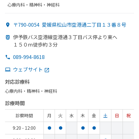
心療内科・​精神科・神経科
〒790-0054
愛媛県松山市空港通二丁目１３番８号
伊予鉄
バス
空
港線
空港通３丁目バス停より
東へ
１５０ｍ徒歩約３分
089-994-8618
ウェブサイト
対応診療科
心療内科・​精神科・神経科
診療時間
診察時間
月
火
水
木
金
土
日
祝
9:20 - 12:00
●
●
●
●