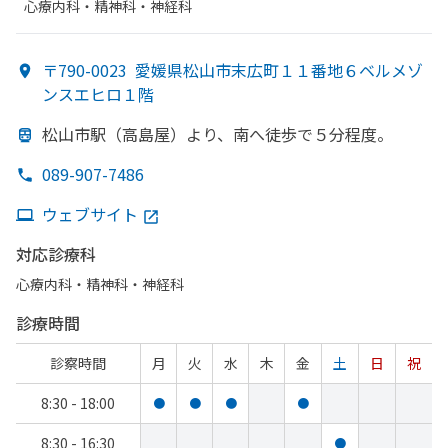
心療内科・​精神科・神経科
〒790-0023
愛媛県松山市末広町１１番地６ベルメゾ
ンスエヒロ１階
松山市駅
（高島屋）より、
南へ
徒歩で
５分程度。
089-907-7486
ウェブサイト
対応診療科
心療内科・​精神科・神経科
診療時間
診察時間
月
火
水
木
金
土
日
祝
8:30 - 18:00
●
●
●
●
8:30 - 16:30
●