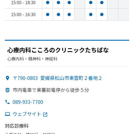
15:00 - 18:30
●
●
●
●
●
15:00 - 16:30
●
●
●
●
●
心療内科こころの
クリニックたちばな
心療内科・​精神科・神経科
〒790-0803
愛媛県松山市東雲町２番地２
市内電車で
東署前電停から
徒歩５分
089-933-7700
ウェブサイト
対応診療科