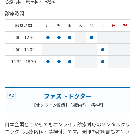
心療内科・​精神科・神経科
診療時間
診察時間
月
火
水
木
金
土
日
祝
9:00 - 12:30
●
●
●
●
9:00 - 14:00
●
14:30 - 18:30
●
●
●
●
ファストドクター
AD
【オンライン診療】心療内科・精神科
日本全国どこからでもオンライン診療対応のメンタルクリ
ニック（心療内科・精神科）です。医師の診断書もオンラ