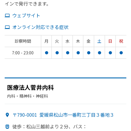
インで発行できます。
ウェブサイト
オンライン対応できる症状
診察時間
月
火
水
木
金
土
日
祝
7:00 - 23:00
●
●
●
●
●
●
●
●
医療法人菅井内科
内科・​精神科・神経科
〒790-0001
愛媛県松山市一番町三丁目３番地３
徒歩：松山三越前より
２分、
バス：