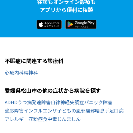
往診もオンライン診療も
アプリから便利に相談
不眠症に関連する診療科
心療内科
精神科
愛媛県松山市の他の症状から病院を探す
ADHD
うつ病
発達障害
自律神経失調症
パニック障害
適応障害
インフルエンザ
子どもの風邪
風邪
喘息
手足口病
アレルギー
花粉症
食中毒
じんましん