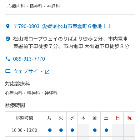
心療内科・​精神科・神経科
〒790-0803
愛媛県松山市東雲町６番地１１
松山城ロープウェイのりばより
徒歩２分、
市内電車
東署前下車徒歩７分、
市内電車 大街道下車徒歩８分
089-913-7770
ウェブサイト
対応診療科
心療内科・​精神科・神経科
診療時間
診察時間
月
火
水
木
金
土
日
祝
10:00 - 13:00
●
●
●
●
●