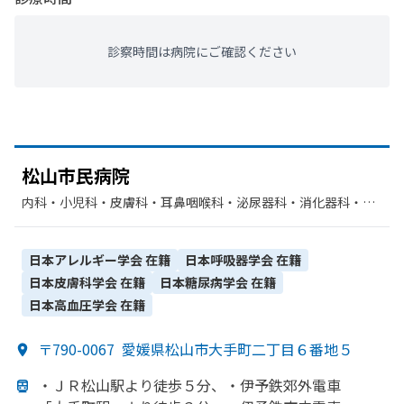
診察時間は病院にご確認ください
松山市民病院
内科・​小児科・​皮膚科・​耳鼻咽喉科・​泌尿器科・​消化器科・​呼
吸器内科・​心療内科・​精神科・神経科・​外科・​整形外科・​形成
外科・​脳神経外科・​婦人科・​眼科・​放射線科・​歯科口腔外科・​
神経内科・​臨床検査・病理診断・​心臓血管外科・​リハビリテー
日本アレルギー学会
在籍
日本呼吸器学会
在籍
ション・​呼吸器外科・​救急科・​循環器科・​麻酔科
日本皮膚科学会
在籍
日本糖尿病学会
在籍
日本高血圧学会
在籍
〒790-0067
愛媛県松山市大手町二丁目６番地５
・ＪＲ松山駅より
徒歩５分、
・伊予鉄郊外電車