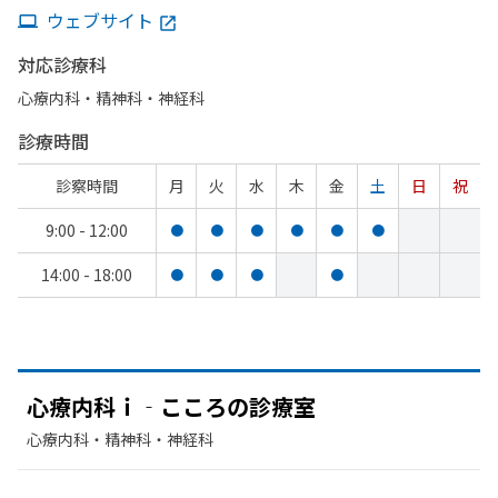
ウェブサイト
対応診療科
心療内科・​精神科・神経科
診療時間
診察時間
月
火
水
木
金
土
日
祝
9:00 - 12:00
●
●
●
●
●
●
14:00 - 18:00
●
●
●
●
心療内科ｉ‐こころの
診療室
心療内科・​精神科・神経科