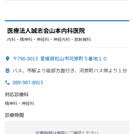
医療法人誠志会山本内科医院
内科・​精神科・神経科・​神経内科・​放射線科
〒790-0013
愛媛県松山市河原町５番地１０
バス、
市駅より
砥部
方
面
行き、
河原町バス停より
１分
089-987-8915
対応診療科
精神科・神経科
診療時間
診察時間は病院にご確認ください