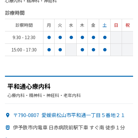
心療内科・​精神科・神経科
診療時間
診察時間
月
火
水
木
金
土
日
祝
9:30 - 12:30
●
●
●
●
●
●
15:00 - 17:30
●
●
●
●
●
平和通心療内科
心療内科・​精神科・神経科・​老年内科
〒790-0807
愛媛県松山市平和通一丁目５番地２１
伊予鉄市内電車 日赤病院前駅下車 すぐ
南 徒歩１分