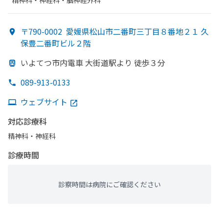
精神科・神経科・​脳神経外科
〒790-0002
愛媛県松山市二番町三丁目８番地２１ 久
保豊二番町ビル２階
いよて
つ市内電車 大街道駅より
徒歩３分
089-913-0133
ウェブサイト
対応診療科
精神科・神経科
診療時間
診察時間は病院にご確認ください