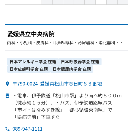
愛媛県立中央病院
内科・​小児科・​皮膚科・​耳鼻咽喉科・​泌尿器科・​消化器科・​呼
吸器内科・​精神科・神経科・​漢方内科・​外科・​整形外科・​ペイ
ンクリニック・​形成外科・​糖尿病内科・​脳神経外科・​呼吸器外
科・​心臓血管外科・​小児外科・​産婦人科・​眼科・​リハビリテー
日本アレルギー学会
在籍
日本呼吸器学会
在籍
ション・​放射線科・​麻酔科・​歯科・​臨床検査・病理診断・​循環
日本皮膚科学会
在籍
日本糖尿病学会
在籍
器科・​血液内科・​腎臓内科・外科・​救急科・​新生児科・​乳腺外
科・​神経内科
〒790-0024
愛媛県松山市春日町８３番地
・電車、
伊予鉄道
「松山市駅」より
南へ
約８００ｍ
（徒歩約１５分）、
・バス、
伊予鉄道路線バス
「市坪・は
なみずき線」
「都心循環東南線」で
「県病院前」
下車すぐ
089-947-1111