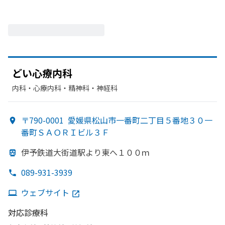
どい
心療内科
内科・​心療内科・​精神科・神経科
〒790-0001
愛媛県松山市一番町二丁目５番地３０一
番町ＳＡＯＲＩビル３Ｆ
伊予鉄道大街道駅より
東へ
１００ｍ
089-931-3939
ウェブサイト
対応診療科