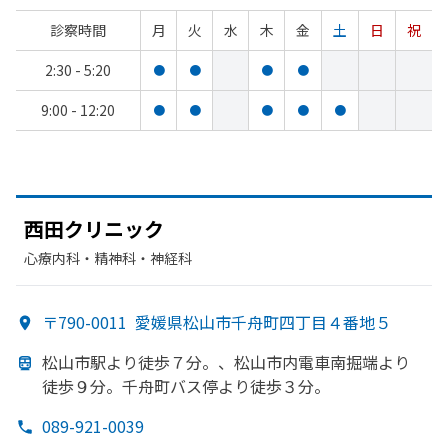
診察時間
月
火
水
木
金
土
日
祝
2:30 - 5:20
●
●
●
●
9:00 - 12:20
●
●
●
●
●
西田クリニック
心療内科・​精神科・神経科
〒790-0011
愛媛県松山市千舟町四丁目４番地５
松山市駅より
徒歩７分。、
松山市内電車南掘端より
徒歩９分。
千舟町バス停より
徒歩３分。
089-921-0039