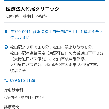
医療法人竹尾クリニック
心療内科・​精神科・神経科
〒790-0011
愛媛県松山市千舟町三丁目１番地４チソ
クビル３階
松山駅より
車で
１０分、
松山市駅より
徒歩８分、
松山市駅⇔道後温泉
（東野経由）の
大街道口下車０分
（大街道口バス停前）、
松山市駅⇔砥部線、
大街道口バス停前、
松山駅⇔市内電車 大街道下車、
徒歩７分
089-915-1188
対応診療科
心療内科・​精神科・神経科
診療時間