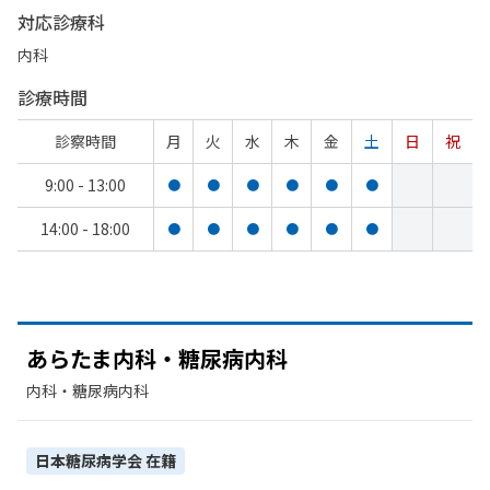
対応診療科
内科
診療時間
診察時間
月
火
水
木
金
土
日
祝
9:00 - 13:00
●
●
●
●
●
●
14:00 - 18:00
●
●
●
●
●
●
あらたま内科・糖尿病内科
内科・​糖尿病内科
日本糖尿病学会
在籍