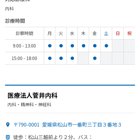
内科
診療時間
診察時間
月
火
水
木
金
土
日
祝
9:00 - 13:00
●
●
●
●
●
●
15:00 - 18:00
●
●
●
●
医療法人菅井内科
内科・​精神科・神経科
〒790-0001
愛媛県松山市一番町三丁目３番地３
徒歩：松山三越前より
２分、
バス：