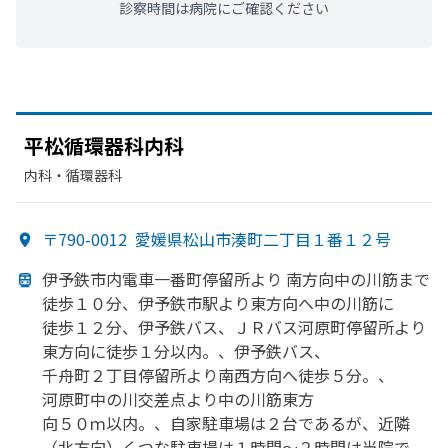
診察時間は病院にご確認ください
平松循環器科内科
内科・​循環器科
〒790-0012
愛媛県松山市湊町二丁目１番１２号
伊予鉄市内電車一番町停留所より
南方
向中の
川筋まで
徒歩１０分、
伊予鉄市駅より
東方
向へ
中の
川筋に
徒歩１２分、
伊予鉄バス、
ＪＲバス河原町停留所より
東方
向に
徒歩１分以内。、
伊予鉄バス、
千舟町２丁目停留所より
南西方
向へ
徒歩５分。、
河原町中の
川交差点より
中の
川筋東方
向５０ｍ以内。、
自家駐車場は
２台であるが、
近隣
（北方
向）く
つな駐車場は
１時間～２時間は
当院で