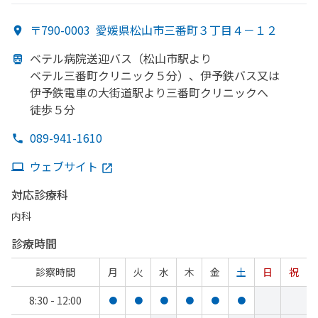
〒790-0003
愛媛県松山市三番町３丁目４－１２
ベテル病院送迎バス
（松山市駅より
ベテル三番町クリニック５分）、
伊予鉄バス又は
伊予鉄電車の
大街道駅より
三番町クリニックへ
徒歩５分
089-941-1610
ウェブサイト
対応診療科
内科
診療時間
診察時間
月
火
水
木
金
土
日
祝
8:30 - 12:00
●
●
●
●
●
●