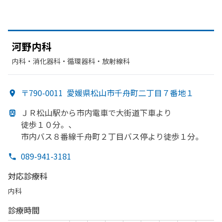
河野内科
内科・​消化器科・​循環器科・​放射線科
〒790-0011
愛媛県松山市千舟町二丁目７番地１
ＪＲ松山駅から
市内電車で
大街道下車より
徒歩１０分。、
市内バス８番線千舟町２丁目バス停より
徒歩１分。
089-941-3181
対応診療科
内科
診療時間