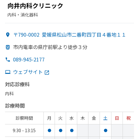
向井内科クリニック
内科・​消化器科
〒790-0002
愛媛県松山市二番町四丁目４番地１１
市内電車の
県庁前駅より
徒歩３分
089-945-2177
ウェブサイト
対応診療科
内科
診療時間
診察時間
月
火
水
木
金
土
日
祝
9:30 - 13:15
●
●
●
●