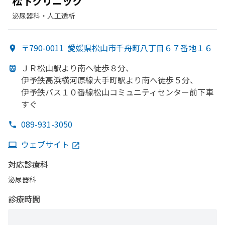
松下クリニック
泌尿器科・​人工透析
〒790-0011
愛媛県松山市千舟町八丁目６７番地１６
ＪＲ松山駅より
南へ
徒歩８分、
伊予鉄高浜横河原線大手町駅より
南へ
徒歩５分、
伊予鉄バス１０番線松山コミュニティセンター前下車
すぐ
089-931-3050
ウェブサイト
対応診療科
泌尿器科
診療時間