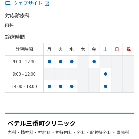
ウェブサイト
対応診療科
内科
診療時間
診察時間
月
火
水
木
金
土
日
祝
9:00 - 12:30
●
●
●
●
9:00 - 12:00
●
14:00 - 18:00
●
●
●
●
ベテル三番町クリニック
内科・​精神科・神経科・​神経内科・​外科・​脳神経外科・​胃腸科