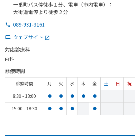
一番町バス停徒歩１分、
電車
（市内電車）
：
大街道電停より
徒歩２分
089-931-3161
ウェブサイト
対応診療科
内科
診療時間
診察時間
月
火
水
木
金
土
日
祝
8:30 - 13:00
●
●
●
●
●
15:00 - 18:30
●
●
●
●