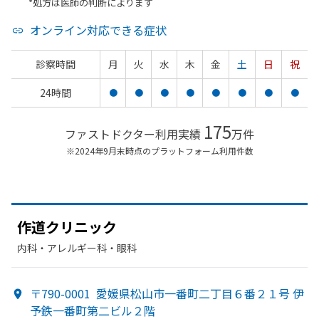
*処方は医師の判断によります
オンライン対応できる症状
診察時間
月
火
水
木
金
土
日
祝
24時間
●
●
●
●
●
●
●
●
175
ファストドクター利用実績
万件
※2024年9月末時点のプラットフォーム利用件数
作道クリニック
内科・​アレルギー科・​眼科
〒790-0001
愛媛県松山市一番町二丁目６番２１号 伊
予鉄一番町第二ビル２階