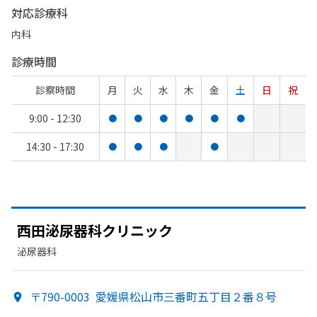
対応診療科
内科
診療時間
診察時間
月
火
水
木
金
土
日
祝
9:00 - 12:30
●
●
●
●
●
●
14:30 - 17:30
●
●
●
●
西田泌尿器科クリニック
泌尿器科
〒790-0003
愛媛県松山市三番町五丁目２番８号