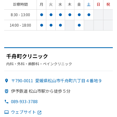
診察時間
月
火
水
木
金
土
日
祝
8:30 - 13:00
●
●
●
●
●
●
14:00 - 18:00
●
●
●
●
千舟町クリニック
内科・​外科・​麻酔科・​ペインクリニック
〒790-0011
愛媛県松山市千舟町六丁目４番地９
伊予鉄道 松山市駅から
徒歩５分
089-933-3788
ウェブサイト