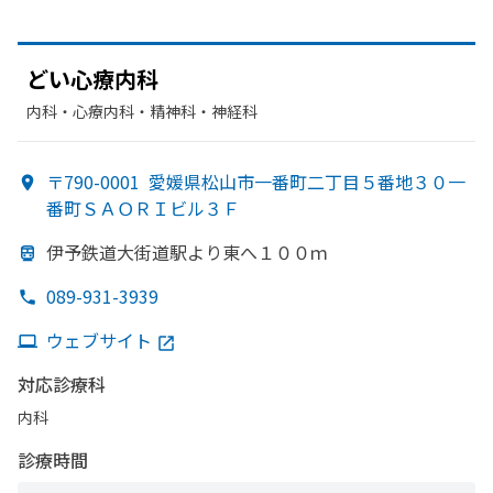
どい
心療内科
内科・​心療内科・​精神科・神経科
〒790-0001
愛媛県松山市一番町二丁目５番地３０一
番町ＳＡＯＲＩビル３Ｆ
伊予鉄道大街道駅より
東へ
１００ｍ
089-931-3939
ウェブサイト
対応診療科
内科
診療時間