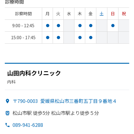
診療時間
診察時間
月
火
水
木
金
土
日
祝
9:00 - 12:45
●
●
●
●
●
15:00 - 17:45
●
●
●
●
山田内科クリニック
内科
〒790-0003
愛媛県松山市三番町五丁目９番地４
松山市駅 徒歩5分 松山市駅より
徒歩５分
089-941-6288