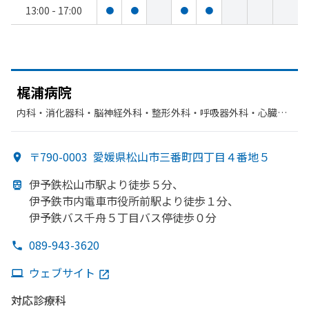
13:00 - 17:00
●
●
●
●
梶浦病院
内科・​消化器科・​脳神経外科・​整形外科・​呼吸器外科・​心臓血
管外科・​麻酔科・​リハビリテーション・​外科・​胃腸科・​循環器
科
〒790-0003
愛媛県松山市三番町四丁目４番地５
伊予鉄松山市駅より
徒歩５分、
伊予鉄市内電車市役所前駅より
徒歩１分、
伊予鉄バス千舟５丁目バス停徒歩０分
089-943-3620
ウェブサイト
対応診療科