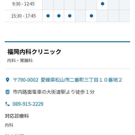
9:30 - 12:45
●
15:30 - 17:45
●
●
●
●
福岡内科クリニック
内科・​胃腸科
〒790-0002
愛媛県松山市二番町三丁目１０番地２
市内路面電車の
大街道駅より
徒歩１分
089-915-2229
対応診療科
内科