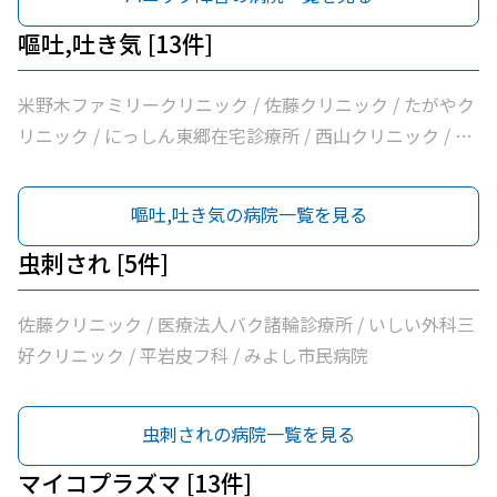
嘔吐,吐き気 [13件]
米野木ファミリークリニック / 佐藤クリニック / たがやク
リニック / にっしん東郷在宅診療所 / 西山クリニック / 医
療法人バク諸輪診療所 / 医療法人和合会和合病院 / いしい
外科三好クリニック / みすクリニック / たきざわ胃腸科外
嘔吐,吐き気の病院一覧を見る
科 / 医療法人白宇会天王内科 / 永井医院 / みよし市民病院
虫刺され [5件]
佐藤クリニック / 医療法人バク諸輪診療所 / いしい外科三
好クリニック / 平岩皮フ科 / みよし市民病院
虫刺されの病院一覧を見る
マイコプラズマ [13件]