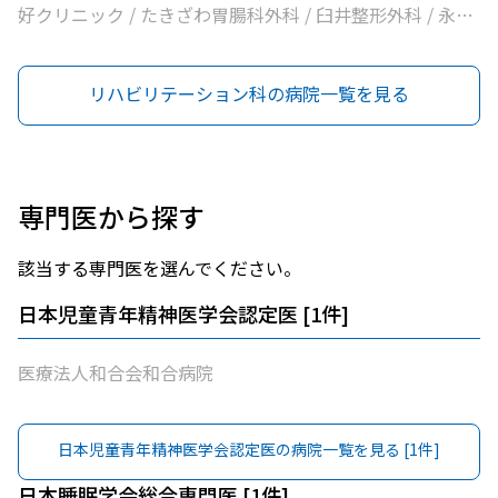
好クリニック / たきざわ胃腸科外科 / 臼井整形外科 / 永井
医院 / みよし市民病院
リハビリテーション科の病院一覧を見る
専門医から探す
該当する専門医を選んでください。
日本児童青年精神医学会認定医
[
1
件]
医療法人和合会和合病院
日本児童青年精神医学会認定医
の病院一覧を見る [
1
件]
日本睡眠学会総合専門医
[
1
件]