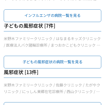
診療所 / 西山クリニック / 医療法人バク諸輪診療所 / 医療
法人和合会和合病院 / まつおかこどもクリニック / いしい
インフルエンザの病院一覧を見る
外科三好クリニック / みすクリニック / たきざわ胃腸科外
科 / 医療法人白宇会天王内科 / くまさんこどもクリニック
子どもの風邪症状 [7件]
/ すずき耳鼻咽喉科 / 永井医院 / みよし市民病院
米野木ファミリークリニック / はなまるキッズクリニック
/ 医療法人バク諸輪診療所 / まつおかこどもクリニック /
くまさんこどもクリニック / すずき耳鼻咽喉科 / みよし市
民病院
子どもの風邪症状の病院一覧を見る
風邪症状 [13件]
米野木ファミリークリニック / 佐藤クリニック / たがやク
リニック / にっしん東郷在宅診療所 / 西山クリニック / 医
療法人バク諸輪診療所 / 医療法人和合会和合病院 / いしい
外科三好クリニック / みすクリニック / たきざわ胃腸科外