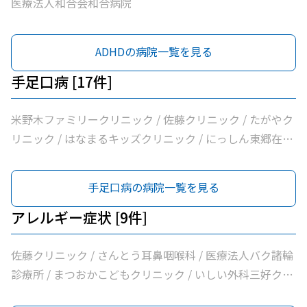
医療法人和合会和合病院
ADHDの病院一覧を見る
手足口病 [17件]
米野木ファミリークリニック / 佐藤クリニック / たがやク
リニック / はなまるキッズクリニック / にっしん東郷在宅
診療所 / 西山クリニック / 医療法人バク諸輪診療所 / 医療
法人和合会和合病院 / まつおかこどもクリニック / いしい
手足口病の病院一覧を見る
外科三好クリニック / みすクリニック / たきざわ胃腸科外
科 / 医療法人白宇会天王内科 / くまさんこどもクリニック
アレルギー症状 [9件]
/ すずき耳鼻咽喉科 / 永井医院 / みよし市民病院
佐藤クリニック / さんとう耳鼻咽喉科 / 医療法人バク諸輪
診療所 / まつおかこどもクリニック / いしい外科三好クリ
ニック / くまさんこどもクリニック / 平岩皮フ科 / すずき