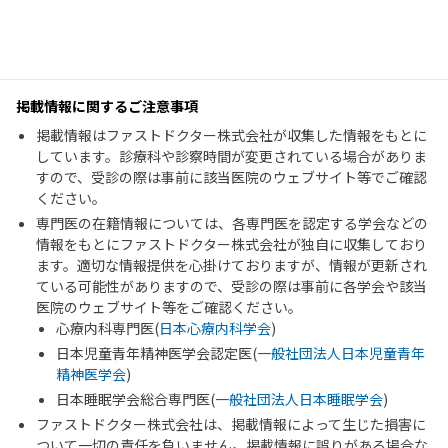
掲載情報に関するご注意事項
掲載情報はファストドクター株式会社が収集した情報をもとに
しています。診療科や診察時間が変更されている場合がありま
すので、受診の際は事前に該当医院のウェブサイト等でご確認
ください。
専門医の在籍情報については、各専門医を認定する学会などの
情報をもとにファストドクター株式会社が独自に収集しており
ます。適切な情報提供を心掛けておりますが、情報が更新され
ている可能性がありますので、受診の際は事前に各学会や該当
医院のウェブサイト等をご確認ください。
心療内科専門医(
日本心療内科学会
)
日本児童青年精神医学会認定医(
一般社団法人日本児童青年
精神医学会
)
日本睡眠学会総合専門医(
一般社団法人日本睡眠学会
)
ファストドクター株式会社は、掲載情報によって生じた損害に
ついて一切の責任を負いません。掲載情報に誤りがある場合な