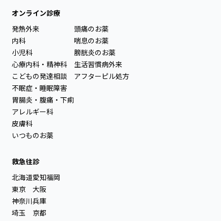
オンライン診療
発熱外来
頭痛のお薬
内科
喘息のお薬
小児科
膀胱炎のお薬
心療内科・精神科
生活習慣病外来
こどもの発達相談
アフターピル処方
不眠症・睡眠障害
胃腸炎・腹痛・下痢
アレルギー科
皮膚科
いつものお薬
救急往診
北海道
愛知
福岡
東京
大阪
神奈川
兵庫
埼玉
京都