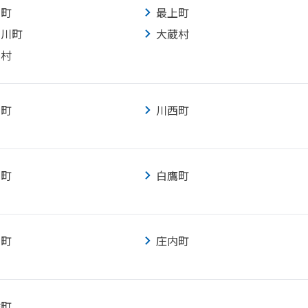
山町
最上町
室川町
大蔵村
沢村
畠町
川西町
国町
白鷹町
川町
庄内町
佐町