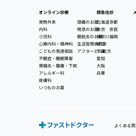
オンライン診療
救急往診
発熱外来
頭痛のお薬
北海道
京都
内科
喘息のお薬
東京
奈良
小児科
膀胱炎のお薬
神奈川
福岡
心療内科・精神科
生活習慣病外来
埼玉
こどもの発達相談
アフターピル処方
千葉
不眠症・睡眠障害
愛知
胃腸炎・腹痛・下痢
大阪
アレルギー科
兵庫
皮膚科
いつものお薬
よくある質