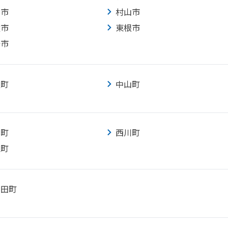
山市
村山市
童市
東根市
陽市
辺町
中山町
北町
西川町
江町
石田町