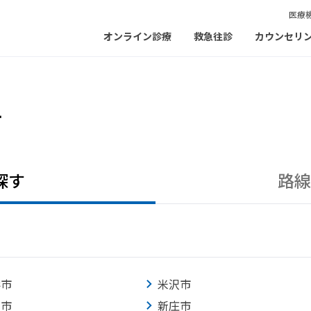
医療
オンライン診療
救急往診
カウンセリ
す
探す
路線
形市
米沢市
田市
新庄市