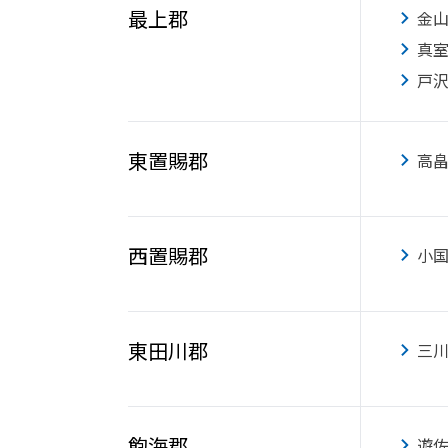
最上郡
金
真
戸
東置賜郡
高
西置賜郡
小
東田川郡
三
飽海郡
遊