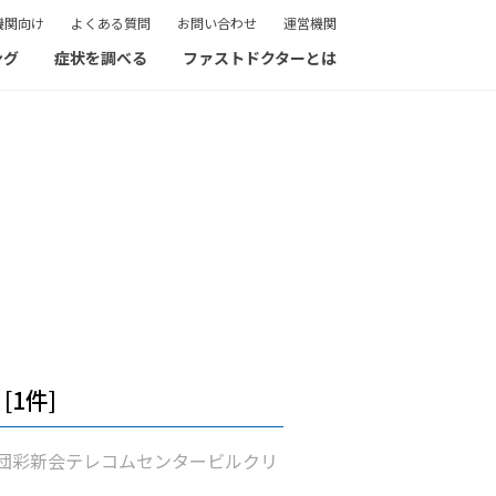
機関向け
よくある質問
お問い合わせ
運営機関
ング
症状を調べる
ファストドクターとは
[1件]
団彩新会テレコムセンタービルクリ