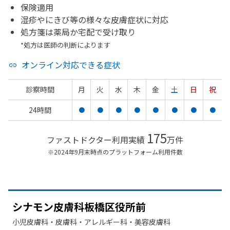
保険適用
湿疹やにきび等の様々な皮膚症状に対応
処方箋は薬局か宅配で受け取り
*処方は医師の判断によります
オンライン対応できる症状
診察時間
月
火
水
木
金
土
日
祝
24時間
●
●
●
●
●
●
●
●
175
ファストドクター利用実績
万件
※2024年9月末時点のプラットフォーム利用件数
シナモン皮膚科板橋区役所前
小児皮膚科・​皮膚科・​アレルギー科・​美容皮膚科