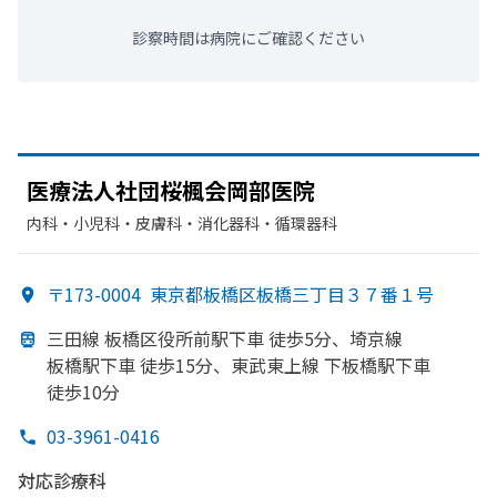
診察時間は病院にご確認ください
医療法人社団桜楓会岡部
医院
内科・​小児科・​皮膚科・​消化器科・​循環器科
〒173-0004
東京都板橋区板橋三丁目３７番１号
三田線 板橋区役所前駅下車 徒歩5分、
埼京線
板橋駅下車 徒歩15分、
東武東上線 下板橋駅下車
徒歩10分
03-3961-0416
対応診療科