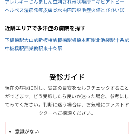
アレルギー
じんましん
虫刺され
帯状疱疹
ニキビ
アトピー
ヘルペス
湿疹
発疹
皮膚炎
水虫
円形脱毛症
火傷
とびひ
いぼ
近隣エリアで多汗症の病院を探す
下板橋駅
大山駅
新板橋駅
板橋駅
板橋本町駅
北池袋駅
十条駅
中板橋駅
西巣鴨駅
東十条駅
受診ガイド
現在の症状に対し、受診の目安をセルフチェックすること
ができます。どう受診したら良いか迷った場合、参考にし
てみてください。判断に迷う場合は、お気軽にファストド
クターへご相談ください。
意識がない