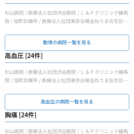
杉山医院 / 医療法人社団渋谷医院 / Ｌ＆Ｐクリニック練馬
院 / 旭町診療所 / 医療法人社団東京白報会ねりま在宅診療
所 / 医療法人社団健寿の樹きくかわクリニック糖尿病内
科・老年内科 / 医療法人社団啓妙会桑名医院 / 医療法人社
動悸の病院一覧を見る
団慈誠会慈誠会・光が丘病院 / 公益社団法人地域医療振興
協会練馬光が丘病院 / 医療法人社団健寿の樹きくかわクリ
高血圧 [24件]
ニック東館分院内科・老年内科 / 医療法人社団金谷クリニ
ック / 医療法人社団翔真会浜野小児科内科クリニック / 練
杉山医院 / 医療法人社団渋谷医院 / Ｌ＆Ｐクリニック練馬
馬光が丘内科内視鏡クリニック / 医療法人社団輝恭会いし
院 / 旭町診療所 / 医療法人社団東京白報会ねりま在宅診療
い脳神経外科・内科クリニック / 医療法人社団周生会杉田
所 / 医療法人社団健寿の樹きくかわクリニック糖尿病内
クリニック / 医療法人社団ＭＡＥ小林内科クリニック / 医
科・老年内科 / 医療法人社団啓妙会桑名医院 / 医療法人社
高血圧の病院一覧を見る
療法人社団裕仁会鈴木耳鼻咽喉科 / 医療法人社団蒼生会高
団慈誠会慈誠会・光が丘病院 / 公益社団法人地域医療振興
松医院 / 医療法人社団優腎会優人光が丘クリニック / 光が
協会練馬光が丘病院 / 医療法人社団健寿の樹きくかわクリ
胸痛 [24件]
丘南佐藤医院 / ささき内科クリニック / 医療法人社団清栄
ニック東館分院内科・老年内科 / 医療法人社団金谷クリニ
会加藤医院 / 髙鳥医院 / 医療法人社団誠信会わかばクリニ
ック / 医療法人社団翔真会浜野小児科内科クリニック / 練
杉山医院 / 医療法人社団渋谷医院 / Ｌ＆Ｐクリニック練馬