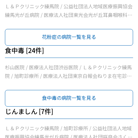
丘クリニック / 光が丘南佐藤医院 / ささき内科クリニック
Ｌ＆Ｐクリニック練馬院 / 公益社団法人地域医療振興協会
/ 医療法人社団清栄会加藤医院 / 髙鳥医院 / 医療法人社団
練馬光が丘病院 / 医療法人社団東光会光が丘耳鼻咽喉科医
誠信会わかばクリニック
院 / 医療法人社団躍心会光が丘皮フ科 / 医療法人社団裕仁
会鈴木耳鼻咽喉科 / のぎた皮ふ科クリニック / 医療法人社
花粉症の病院一覧を見る
団誠信会わかばクリニック
食中毒 [24件]
杉山医院 / 医療法人社団渋谷医院 / Ｌ＆Ｐクリニック練馬
院 / 旭町診療所 / 医療法人社団東京白報会ねりま在宅診療
所 / 医療法人社団健寿の樹きくかわクリニック糖尿病内
科・老年内科 / 医療法人社団啓妙会桑名医院 / 医療法人社
食中毒の病院一覧を見る
団慈誠会慈誠会・光が丘病院 / 公益社団法人地域医療振興
協会練馬光が丘病院 / 医療法人社団健寿の樹きくかわクリ
じんましん [7件]
ニック東館分院内科・老年内科 / 医療法人社団金谷クリニ
ック / 医療法人社団翔真会浜野小児科内科クリニック / 練
Ｌ＆Ｐクリニック練馬院 / 旭町診療所 / 公益社団法人地域
馬光が丘内科内視鏡クリニック / 医療法人社団輝恭会いし
医療振興協会練馬光が丘病院 / 医療法人社団咲良会さくま