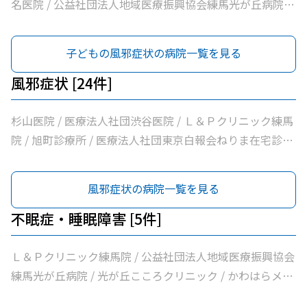
医療法人社団翔真会浜野小児科内科クリニック / 練馬光が
名医院 / 公益社団法人地域医療振興協会練馬光が丘病院 /
丘内科内視鏡クリニック / 光が丘こどもクリニック / 医療
医療法人社団ナイズキャップスクリニック光が丘 / 医療法
法人社団輝恭会いしい脳神経外科・内科クリニック / 医療
人社団金谷クリニック / 医療法人社団翔真会浜野小児科内
子どもの風邪症状の病院一覧を見る
法人社団周生会杉田クリニック / 医療法人社団ＭＡＥ小林
科クリニック / 光が丘こどもクリニック / 医療法人社団周
内科クリニック / 医療法人社団裕仁会鈴木耳鼻咽喉科 / 医
生会杉田クリニック / 医療法人社団ＭＡＥ小林内科クリニ
風邪症状 [24件]
療法人社団蒼生会高松医院 / 医療法人社団優腎会優人光が
ック / 医療法人社団裕仁会鈴木耳鼻咽喉科 / 光が丘南佐藤
丘クリニック / 光が丘南佐藤医院 / ささき内科クリニック
医院 / 医療法人社団清栄会加藤医院 / 髙鳥医院 / 医療法人
杉山医院 / 医療法人社団渋谷医院 / Ｌ＆Ｐクリニック練馬
/ 医療法人社団清栄会加藤医院 / 髙鳥医院 / 医療法人社団
社団誠信会わかばクリニック
院 / 旭町診療所 / 医療法人社団東京白報会ねりま在宅診療
誠信会わかばクリニック
所 / 医療法人社団健寿の樹きくかわクリニック糖尿病内
科・老年内科 / 医療法人社団啓妙会桑名医院 / 医療法人社
風邪症状の病院一覧を見る
団慈誠会慈誠会・光が丘病院 / 公益社団法人地域医療振興
協会練馬光が丘病院 / 医療法人社団健寿の樹きくかわクリ
不眠症・睡眠障害 [5件]
ニック東館分院内科・老年内科 / 医療法人社団金谷クリニ
ック / 医療法人社団翔真会浜野小児科内科クリニック / 練
Ｌ＆Ｐクリニック練馬院 / 公益社団法人地域医療振興協会
馬光が丘内科内視鏡クリニック / 医療法人社団輝恭会いし
練馬光が丘病院 / 光が丘こころクリニック / かわはらメン
い脳神経外科・内科クリニック / 医療法人社団周生会杉田
タルクリニック / 医療法人社団清栄会加藤医院