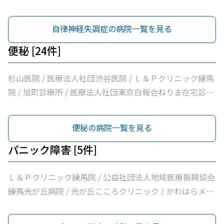
タルクリニック / 医療法人社団清栄会加藤医院
自律神経失調症の病院一覧を見る
便秘 [24件]
杉山医院 / 医療法人社団渋谷医院 / Ｌ＆Ｐクリニック練馬
院 / 旭町診療所 / 医療法人社団東京白報会ねりま在宅診療
所 / 医療法人社団健寿の樹きくかわクリニック糖尿病内
科・老年内科 / 医療法人社団啓妙会桑名医院 / 医療法人社
便秘の病院一覧を見る
団慈誠会慈誠会・光が丘病院 / 公益社団法人地域医療振興
協会練馬光が丘病院 / 医療法人社団健寿の樹きくかわクリ
パニック障害 [5件]
ニック東館分院内科・老年内科 / 医療法人社団金谷クリニ
ック / 医療法人社団翔真会浜野小児科内科クリニック / 練
Ｌ＆Ｐクリニック練馬院 / 公益社団法人地域医療振興協会
馬光が丘内科内視鏡クリニック / 医療法人社団輝恭会いし
練馬光が丘病院 / 光が丘こころクリニック / かわはらメン
い脳神経外科・内科クリニック / 医療法人社団周生会杉田
タルクリニック / 医療法人社団清栄会加藤医院
クリニック / 医療法人社団ＭＡＥ小林内科クリニック / 医