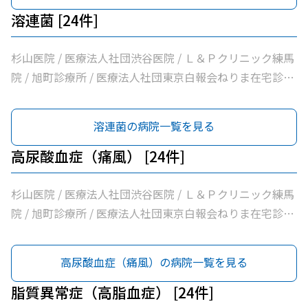
松医院 / 医療法人社団優腎会優人光が丘クリニック / 光が
溶連菌 [24件]
丘南佐藤医院 / ささき内科クリニック / 医療法人社団清栄
会加藤医院 / 髙鳥医院 / 医療法人社団誠信会わかばクリニ
杉山医院 / 医療法人社団渋谷医院 / Ｌ＆Ｐクリニック練馬
ック
院 / 旭町診療所 / 医療法人社団東京白報会ねりま在宅診療
所 / 医療法人社団健寿の樹きくかわクリニック糖尿病内
科・老年内科 / 医療法人社団啓妙会桑名医院 / 医療法人社
溶連菌の病院一覧を見る
団慈誠会慈誠会・光が丘病院 / 公益社団法人地域医療振興
協会練馬光が丘病院 / 医療法人社団健寿の樹きくかわクリ
高尿酸血症（痛風） [24件]
ニック東館分院内科・老年内科 / 医療法人社団金谷クリニ
ック / 医療法人社団翔真会浜野小児科内科クリニック / 練
杉山医院 / 医療法人社団渋谷医院 / Ｌ＆Ｐクリニック練馬
馬光が丘内科内視鏡クリニック / 医療法人社団輝恭会いし
院 / 旭町診療所 / 医療法人社団東京白報会ねりま在宅診療
い脳神経外科・内科クリニック / 医療法人社団周生会杉田
所 / 医療法人社団健寿の樹きくかわクリニック糖尿病内
クリニック / 医療法人社団ＭＡＥ小林内科クリニック / 医
科・老年内科 / 医療法人社団啓妙会桑名医院 / 医療法人社
高尿酸血症（痛風）の病院一覧を見る
療法人社団裕仁会鈴木耳鼻咽喉科 / 医療法人社団蒼生会高
団慈誠会慈誠会・光が丘病院 / 公益社団法人地域医療振興
松医院 / 医療法人社団優腎会優人光が丘クリニック / 光が
協会練馬光が丘病院 / 医療法人社団健寿の樹きくかわクリ
脂質異常症（高脂血症） [24件]