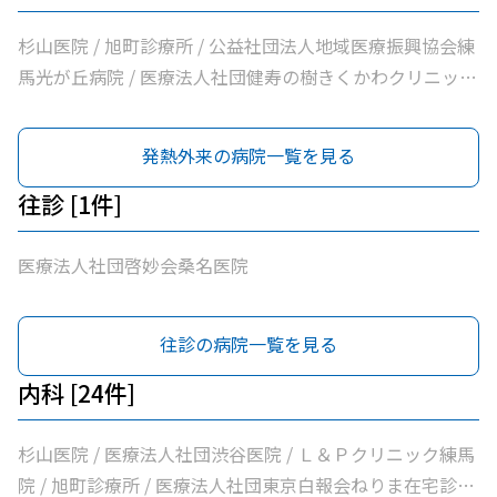
杉山医院 / 旭町診療所 / 公益社団法人地域医療振興協会練
馬光が丘病院 / 医療法人社団健寿の樹きくかわクリニック
東館分院内科・老年内科 / 医療法人社団ナイズキャップス
クリニック光が丘 / 医療法人社団金谷クリニック / 練馬光
発熱外来の病院一覧を見る
が丘内科内視鏡クリニック / 光が丘こどもクリニック / 医
療法人社団輝恭会いしい脳神経外科・内科クリニック / 医
往診 [1件]
療法人社団周生会杉田クリニック / 医療法人社団ＭＡＥ小
林内科クリニック / 光が丘南佐藤医院 / 医療法人社団清栄
医療法人社団啓妙会桑名医院
会加藤医院
往診の病院一覧を見る
内科 [24件]
杉山医院 / 医療法人社団渋谷医院 / Ｌ＆Ｐクリニック練馬
院 / 旭町診療所 / 医療法人社団東京白報会ねりま在宅診療