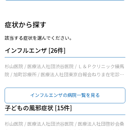
症状から探す
該当する症状を選んでください。
インフルエンザ [26件]
杉山医院 / 医療法人社団渋谷医院 / Ｌ＆Ｐクリニック練馬
院 / 旭町診療所 / 医療法人社団東京白報会ねりま在宅診療
所 / 医療法人社団健寿の樹きくかわクリニック糖尿病内
科・老年内科 / 医療法人社団啓妙会桑名医院 / 医療法人社
インフルエンザの病院一覧を見る
団慈誠会慈誠会・光が丘病院 / 公益社団法人地域医療振興
協会練馬光が丘病院 / 医療法人社団健寿の樹きくかわクリ
子どもの風邪症状 [15件]
ニック東館分院内科・老年内科 / 医療法人社団ナイズキャ
ップスクリニック光が丘 / 医療法人社団金谷クリニック /
杉山医院 / 医療法人社団渋谷医院 / 医療法人社団啓妙会桑