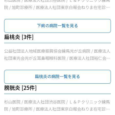
杉山医院 / 医療法人社団渋谷医院 / Ｌ＆Ｐクリニック練馬
ック
馬光が丘内科内視鏡クリニック / 医療法人社団輝恭会いし
院 / 旭町診療所 / 医療法人社団東京白報会ねりま在宅診療
い脳神経外科・内科クリニック / 医療法人社団周生会杉田
所 / 医療法人社団健寿の樹きくかわクリニック糖尿病内
クリニック / 医療法人社団ＭＡＥ小林内科クリニック / 医
科・老年内科 / 医療法人社団啓妙会桑名医院 / 医療法人社
下痢の病院一覧を見る
療法人社団裕仁会鈴木耳鼻咽喉科 / 医療法人社団蒼生会高
団慈誠会慈誠会・光が丘病院 / 公益社団法人地域医療振興
松医院 / 医療法人社団優腎会優人光が丘クリニック / 光が
協会練馬光が丘病院 / 医療法人社団健寿の樹きくかわクリ
扁桃炎 [3件]
丘南佐藤医院 / ささき内科クリニック / 医療法人社団清栄
ニック東館分院内科・老年内科 / 医療法人社団金谷クリニ
会加藤医院 / 髙鳥医院 / 医療法人社団誠信会わかばクリニ
ック / 医療法人社団翔真会浜野小児科内科クリニック / 練
公益社団法人地域医療振興協会練馬光が丘病院 / 医療法人
ック
馬光が丘内科内視鏡クリニック / 医療法人社団輝恭会いし
社団東光会光が丘耳鼻咽喉科医院 / 医療法人社団裕仁会鈴
い脳神経外科・内科クリニック / 医療法人社団周生会杉田
木耳鼻咽喉科
クリニック / 医療法人社団ＭＡＥ小林内科クリニック / 医
扁桃炎の病院一覧を見る
療法人社団裕仁会鈴木耳鼻咽喉科 / 医療法人社団蒼生会高
松医院 / 医療法人社団優腎会優人光が丘クリニック / 光が
膀胱炎 [25件]
丘南佐藤医院 / ささき内科クリニック / 医療法人社団清栄
会加藤医院 / 髙鳥医院 / 医療法人社団誠信会わかばクリニ
杉山医院 / 医療法人社団渋谷医院 / Ｌ＆Ｐクリニック練馬
ック
院 / 旭町診療所 / 医療法人社団東京白報会ねりま在宅診療