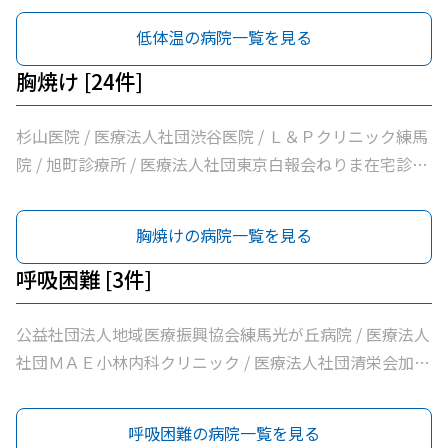
科・老年内科 / 医療法人社団啓妙会桑名医院 / 医療法人社
低体温の病院一覧を見る
団慈誠会慈誠会・光が丘病院 / 公益社団法人地域医療振興
協会練馬光が丘病院 / 医療法人社団健寿の樹きくかわクリ
胸焼け [24件]
ニック東館分院内科・老年内科 / 医療法人社団金谷クリニ
ック / 医療法人社団翔真会浜野小児科内科クリニック / 練
杉山医院 / 医療法人社団渋谷医院 / Ｌ＆Ｐクリニック練馬
馬光が丘内科内視鏡クリニック / 医療法人社団輝恭会いし
院 / 旭町診療所 / 医療法人社団東京白報会ねりま在宅診療
い脳神経外科・内科クリニック / 医療法人社団周生会杉田
所 / 医療法人社団健寿の樹きくかわクリニック糖尿病内
クリニック / 医療法人社団ＭＡＥ小林内科クリニック / 医
科・老年内科 / 医療法人社団啓妙会桑名医院 / 医療法人社
胸焼けの病院一覧を見る
療法人社団裕仁会鈴木耳鼻咽喉科 / 医療法人社団蒼生会高
団慈誠会慈誠会・光が丘病院 / 公益社団法人地域医療振興
松医院 / 医療法人社団優腎会優人光が丘クリニック / 光が
協会練馬光が丘病院 / 医療法人社団健寿の樹きくかわクリ
呼吸困難 [3件]
丘南佐藤医院 / ささき内科クリニック / 医療法人社団清栄
ニック東館分院内科・老年内科 / 医療法人社団金谷クリニ
会加藤医院 / 髙鳥医院 / 医療法人社団誠信会わかばクリニ
ック / 医療法人社団翔真会浜野小児科内科クリニック / 練
公益社団法人地域医療振興協会練馬光が丘病院 / 医療法人
ック
馬光が丘内科内視鏡クリニック / 医療法人社団輝恭会いし
社団ＭＡＥ小林内科クリニック / 医療法人社団清栄会加藤
い脳神経外科・内科クリニック / 医療法人社団周生会杉田
医院
クリニック / 医療法人社団ＭＡＥ小林内科クリニック / 医
呼吸困難の病院一覧を見る
療法人社団裕仁会鈴木耳鼻咽喉科 / 医療法人社団蒼生会高