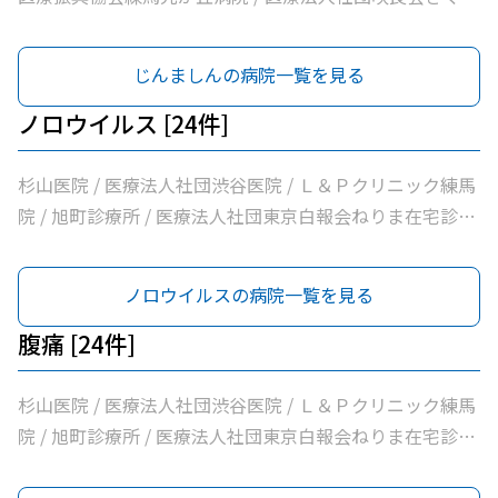
い脳神経外科・内科クリニック / 医療法人社団周生会杉田
クリニック / 医療法人社団躍心会光が丘皮フ科 / 光が丘高
クリニック / 医療法人社団ＭＡＥ小林内科クリニック / 医
松５丁目皮フ科 / のぎた皮ふ科クリニック
じんましんの病院一覧を見る
療法人社団裕仁会鈴木耳鼻咽喉科 / 医療法人社団蒼生会高
松医院 / 医療法人社団優腎会優人光が丘クリニック / 光が
ノロウイルス [24件]
丘南佐藤医院 / ささき内科クリニック / 医療法人社団清栄
会加藤医院 / 髙鳥医院 / 医療法人社団誠信会わかばクリニ
杉山医院 / 医療法人社団渋谷医院 / Ｌ＆Ｐクリニック練馬
ック
院 / 旭町診療所 / 医療法人社団東京白報会ねりま在宅診療
所 / 医療法人社団健寿の樹きくかわクリニック糖尿病内
科・老年内科 / 医療法人社団啓妙会桑名医院 / 医療法人社
ノロウイルスの病院一覧を見る
団慈誠会慈誠会・光が丘病院 / 公益社団法人地域医療振興
協会練馬光が丘病院 / 医療法人社団健寿の樹きくかわクリ
腹痛 [24件]
ニック東館分院内科・老年内科 / 医療法人社団金谷クリニ
ック / 医療法人社団翔真会浜野小児科内科クリニック / 練
杉山医院 / 医療法人社団渋谷医院 / Ｌ＆Ｐクリニック練馬
馬光が丘内科内視鏡クリニック / 医療法人社団輝恭会いし
院 / 旭町診療所 / 医療法人社団東京白報会ねりま在宅診療
い脳神経外科・内科クリニック / 医療法人社団周生会杉田
所 / 医療法人社団健寿の樹きくかわクリニック糖尿病内
クリニック / 医療法人社団ＭＡＥ小林内科クリニック / 医