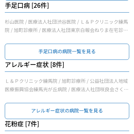
手足口病 [26件]
杉山医院 / 医療法人社団渋谷医院 / Ｌ＆Ｐクリニック練馬
院 / 旭町診療所 / 医療法人社団東京白報会ねりま在宅診療
所 / 医療法人社団健寿の樹きくかわクリニック糖尿病内
科・老年内科 / 医療法人社団啓妙会桑名医院 / 医療法人社
手足口病の病院一覧を見る
団慈誠会慈誠会・光が丘病院 / 公益社団法人地域医療振興
協会練馬光が丘病院 / 医療法人社団健寿の樹きくかわクリ
アレルギー症状 [8件]
ニック東館分院内科・老年内科 / 医療法人社団ナイズキャ
ップスクリニック光が丘 / 医療法人社団金谷クリニック /
Ｌ＆Ｐクリニック練馬院 / 旭町診療所 / 公益社団法人地域
医療法人社団翔真会浜野小児科内科クリニック / 練馬光が
医療振興協会練馬光が丘病院 / 医療法人社団咲良会さくま
丘内科内視鏡クリニック / 光が丘こどもクリニック / 医療
クリニック / 医療法人社団躍心会光が丘皮フ科 / 光が丘高
法人社団輝恭会いしい脳神経外科・内科クリニック / 医療
松５丁目皮フ科 / のぎた皮ふ科クリニック / 医療法人社団
アレルギー症状の病院一覧を見る
法人社団周生会杉田クリニック / 医療法人社団ＭＡＥ小林
誠信会わかばクリニック
内科クリニック / 医療法人社団裕仁会鈴木耳鼻咽喉科 / 医
花粉症 [7件]
療法人社団蒼生会高松医院 / 医療法人社団優腎会優人光が