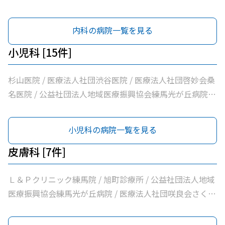
所 / 医療法人社団健寿の樹きくかわクリニック糖尿病内
科・老年内科 / 医療法人社団啓妙会桑名医院 / 医療法人社
内科の病院一覧を見る
団慈誠会慈誠会・光が丘病院 / 公益社団法人地域医療振興
協会練馬光が丘病院 / 医療法人社団健寿の樹きくかわクリ
小児科 [15件]
ニック東館分院内科・老年内科 / 医療法人社団金谷クリニ
ック / 医療法人社団翔真会浜野小児科内科クリニック / 練
杉山医院 / 医療法人社団渋谷医院 / 医療法人社団啓妙会桑
馬光が丘内科内視鏡クリニック / 医療法人社団輝恭会いし
名医院 / 公益社団法人地域医療振興協会練馬光が丘病院 /
い脳神経外科・内科クリニック / 医療法人社団周生会杉田
医療法人社団ナイズキャップスクリニック光が丘 / 医療法
クリニック / 医療法人社団ＭＡＥ小林内科クリニック / 医
人社団金谷クリニック / 医療法人社団翔真会浜野小児科内
小児科の病院一覧を見る
療法人社団裕仁会鈴木耳鼻咽喉科 / 医療法人社団蒼生会高
科クリニック / 光が丘こどもクリニック / 医療法人社団周
松医院 / 医療法人社団優腎会優人光が丘クリニック / 光が
生会杉田クリニック / 医療法人社団ＭＡＥ小林内科クリニ
皮膚科 [7件]
丘南佐藤医院 / ささき内科クリニック / 医療法人社団清栄
ック / 医療法人社団裕仁会鈴木耳鼻咽喉科 / 光が丘南佐藤
会加藤医院 / 髙鳥医院 / 医療法人社団誠信会わかばクリニ
医院 / 医療法人社団清栄会加藤医院 / 髙鳥医院 / 医療法人
Ｌ＆Ｐクリニック練馬院 / 旭町診療所 / 公益社団法人地域
ック
社団誠信会わかばクリニック
医療振興協会練馬光が丘病院 / 医療法人社団咲良会さくま
クリニック / 医療法人社団躍心会光が丘皮フ科 / 光が丘高
松５丁目皮フ科 / のぎた皮ふ科クリニック