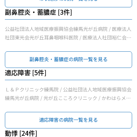
療法人社団裕仁会鈴木耳鼻咽喉科 / 医療法人社団蒼生会高
団慈誠会慈誠会・光が丘病院 / 公益社団法人地域医療振興
松医院 / 医療法人社団優腎会優人光が丘クリニック / 光が
協会練馬光が丘病院 / 医療法人社団咲良会さくまクリニッ
副鼻腔炎・蓄膿症 [3件]
丘南佐藤医院 / ささき内科クリニック / 医療法人社団清栄
ク / 医療法人社団健寿の樹きくかわクリニック東館分院内
会加藤医院 / 髙鳥医院 / 医療法人社団誠信会わかばクリニ
科・老年内科 / 医療法人社団金谷クリニック / 医療法人社
公益社団法人地域医療振興協会練馬光が丘病院 / 医療法人
ック
団翔真会浜野小児科内科クリニック / 練馬光が丘内科内視
社団東光会光が丘耳鼻咽喉科医院 / 医療法人社団裕仁会鈴
鏡クリニック / 医療法人社団輝恭会いしい脳神経外科・内
木耳鼻咽喉科
科クリニック / 医療法人社団躍心会光が丘皮フ科 / 医療法
副鼻腔炎・蓄膿症の病院一覧を見る
人社団周生会杉田クリニック / 医療法人社団ＭＡＥ小林内
科クリニック / 医療法人社団裕仁会鈴木耳鼻咽喉科 / 光が
適応障害 [5件]
丘高松５丁目皮フ科 / 医療法人社団蒼生会高松医院 / 医療
法人社団優腎会優人光が丘クリニック / 光が丘南佐藤医院
Ｌ＆Ｐクリニック練馬院 / 公益社団法人地域医療振興協会
/ ささき内科クリニック / のぎた皮ふ科クリニック / 医療
練馬光が丘病院 / 光が丘こころクリニック / かわはらメン
法人社団清栄会加藤医院 / 髙鳥医院 / 医療法人社団誠信会
タルクリニック / 医療法人社団清栄会加藤医院
わかばクリニック
適応障害の病院一覧を見る
動悸 [24件]