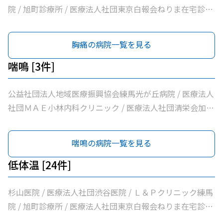
ック
馬光が丘内科内視鏡クリニック / 医療法人社団輝恭会いし
院 / 旭町診療所 / 医療法人社団東京白報会ねりま在宅診療
い脳神経外科・内科クリニック / 医療法人社団周生会杉田
所 / 医療法人社団健寿の樹きくかわクリニック糖尿病内
クリニック / 医療法人社団ＭＡＥ小林内科クリニック / 医
科・老年内科 / 医療法人社団啓妙会桑名医院 / 医療法人社
胸痛の病院一覧を見る
療法人社団裕仁会鈴木耳鼻咽喉科 / 医療法人社団蒼生会高
団慈誠会慈誠会・光が丘病院 / 公益社団法人地域医療振興
松医院 / 医療法人社団優腎会優人光が丘クリニック / 光が
協会練馬光が丘病院 / 医療法人社団健寿の樹きくかわクリ
喘鳴 [3件]
丘南佐藤医院 / ささき内科クリニック / 医療法人社団清栄
ニック東館分院内科・老年内科 / 医療法人社団金谷クリニ
会加藤医院 / 髙鳥医院 / 医療法人社団誠信会わかばクリニ
ック / 医療法人社団翔真会浜野小児科内科クリニック / 練
公益社団法人地域医療振興協会練馬光が丘病院 / 医療法人
ック
馬光が丘内科内視鏡クリニック / 医療法人社団輝恭会いし
社団ＭＡＥ小林内科クリニック / 医療法人社団清栄会加藤
い脳神経外科・内科クリニック / 医療法人社団周生会杉田
医院
クリニック / 医療法人社団ＭＡＥ小林内科クリニック / 医
喘鳴の病院一覧を見る
療法人社団裕仁会鈴木耳鼻咽喉科 / 医療法人社団蒼生会高
松医院 / 医療法人社団優腎会優人光が丘クリニック / 光が
低体温 [24件]
丘南佐藤医院 / ささき内科クリニック / 医療法人社団清栄
会加藤医院 / 髙鳥医院 / 医療法人社団誠信会わかばクリニ
杉山医院 / 医療法人社団渋谷医院 / Ｌ＆Ｐクリニック練馬
ック
院 / 旭町診療所 / 医療法人社団東京白報会ねりま在宅診療
所 / 医療法人社団健寿の樹きくかわクリニック糖尿病内