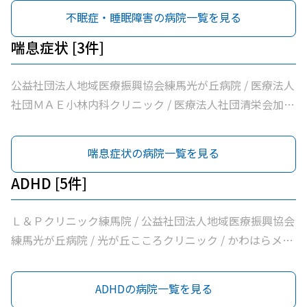
クリニック / 医療法人社団ＭＡＥ小林内科クリニック / 医
不眠症・睡眠障害の病院一覧を見る
療法人社団裕仁会鈴木耳鼻咽喉科 / 医療法人社団蒼生会高
松医院 / 医療法人社団優腎会優人光が丘クリニック / 光が
喘息症状 [3件]
丘南佐藤医院 / ささき内科クリニック / 医療法人社団清栄
会加藤医院 / 髙鳥医院 / 医療法人社団誠信会わかばクリニ
公益社団法人地域医療振興協会練馬光が丘病院 / 医療法人
ック
社団ＭＡＥ小林内科クリニック / 医療法人社団清栄会加藤
医院
喘息症状の病院一覧を見る
ADHD [5件]
Ｌ＆Ｐクリニック練馬院 / 公益社団法人地域医療振興協会
練馬光が丘病院 / 光が丘こころクリニック / かわはらメン
タルクリニック / 医療法人社団清栄会加藤医院
ADHDの病院一覧を見る