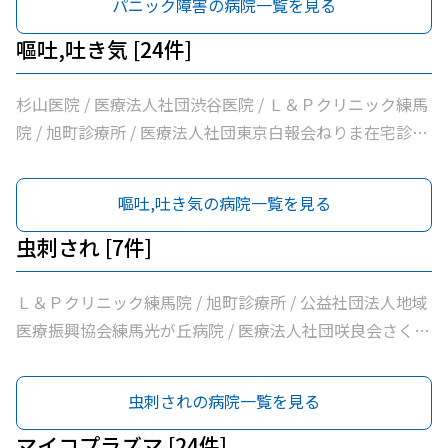
パニック障害の病院一覧を見る
療法人社団裕仁会鈴木耳鼻咽喉科 / 医療法人社団蒼生会高
松医院 / 医療法人社団優腎会優人光が丘クリニック / 光が
嘔吐,吐き気 [24件]
丘南佐藤医院 / ささき内科クリニック / 医療法人社団清栄
会加藤医院 / 髙鳥医院 / 医療法人社団誠信会わかばクリニ
杉山医院 / 医療法人社団渋谷医院 / Ｌ＆Ｐクリニック練馬
ック
院 / 旭町診療所 / 医療法人社団東京白報会ねりま在宅診療
所 / 医療法人社団健寿の樹きくかわクリニック糖尿病内
科・老年内科 / 医療法人社団啓妙会桑名医院 / 医療法人社
嘔吐,吐き気の病院一覧を見る
団慈誠会慈誠会・光が丘病院 / 公益社団法人地域医療振興
協会練馬光が丘病院 / 医療法人社団健寿の樹きくかわクリ
虫刺され [7件]
ニック東館分院内科・老年内科 / 医療法人社団金谷クリニ
ック / 医療法人社団翔真会浜野小児科内科クリニック / 練
Ｌ＆Ｐクリニック練馬院 / 旭町診療所 / 公益社団法人地域
馬光が丘内科内視鏡クリニック / 医療法人社団輝恭会いし
医療振興協会練馬光が丘病院 / 医療法人社団咲良会さくま
い脳神経外科・内科クリニック / 医療法人社団周生会杉田
クリニック / 医療法人社団躍心会光が丘皮フ科 / 光が丘高
クリニック / 医療法人社団ＭＡＥ小林内科クリニック / 医
松５丁目皮フ科 / のぎた皮ふ科クリニック
虫刺されの病院一覧を見る
療法人社団裕仁会鈴木耳鼻咽喉科 / 医療法人社団蒼生会高
松医院 / 医療法人社団優腎会優人光が丘クリニック / 光が
マイコプラズマ [24件]