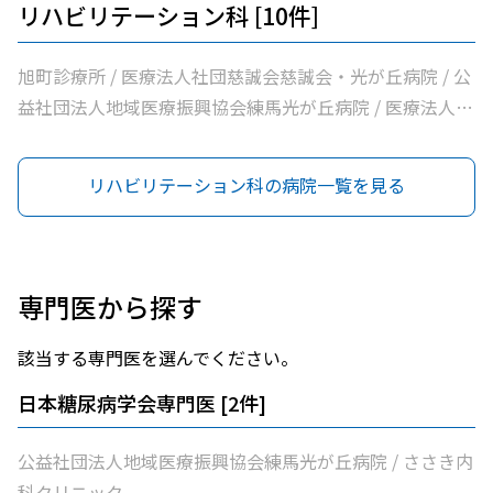
リハビリテーション科 [10件]
旭町診療所 / 医療法人社団慈誠会慈誠会・光が丘病院 / 公
益社団法人地域医療振興協会練馬光が丘病院 / 医療法人社
団金谷クリニック / 医療法人社団仁玲会まえはら整形外科
クリニック / 医療法人社団周生会杉田クリニック / みやし
リハビリテーション科の病院一覧を見る
たクリニック / 医療法人社団蒼生会高松医院 / 医療法人志
匠会練馬志匠会病院 / 土支田おおき整形外科
専門医から探す
該当する専門医を選んでください。
日本糖尿病学会専門医
[
2
件]
公益社団法人地域医療振興協会練馬光が丘病院 / ささき内
科クリニック