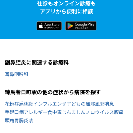
往診もオンライン診療も
アプリから便利に相談
副鼻腔炎に関連する診療科
耳鼻咽喉科
練馬春日町駅の他の症状から病院を探す
花粉症
扁桃炎
インフルエンザ
子どもの風邪
風邪
喘息
手足口病
アレルギー
食中毒
じんましん
ノロウイルス
腹痛
頭痛
胃腸炎
咳