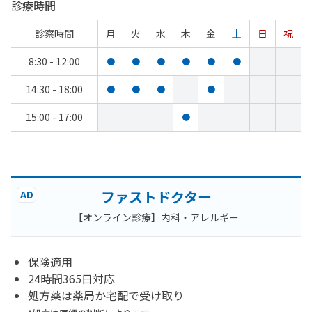
診療時間
診察時間
月
火
水
木
金
土
日
祝
8:30 - 12:00
●
●
●
●
●
●
14:30 - 18:00
●
●
●
●
15:00 - 17:00
●
ファストドクター
AD
【オンライン診療】内科・アレルギー
保険適用
24時間365日対応
処方薬は薬局か宅配で受け取り