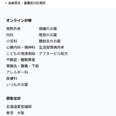
副鼻腔炎・蓄膿症対応病院
オンライン診療
発熱外来
頭痛のお薬
内科
喘息のお薬
小児科
膀胱炎のお薬
心療内科・精神科
生活習慣病外来
こどもの発達相談
アフターピル処方
不眠症・睡眠障害
胃腸炎・腹痛・下痢
アレルギー科
皮膚科
いつものお薬
救急往診
北海道
愛知
福岡
東京
大阪