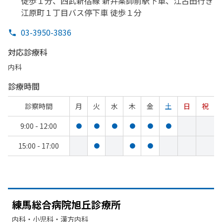
徒歩１分、
西武新宿線 新井薬師前駅下車、
江古田行き
江原町１丁目バス停下車 徒歩１分
03-3950-3836
対応診療科
内科
診療時間
診察時間
月
火
水
木
金
土
日
祝
9:00 - 12:00
●
●
●
●
●
●
15:00 - 17:00
●
●
●
練馬総合病院旭丘診療所
内科・​小児科・​漢方内科