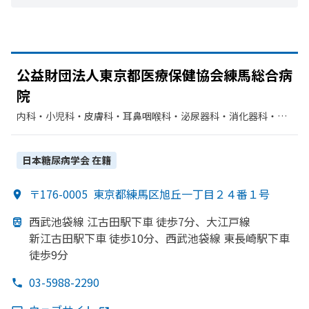
公益財団法人東京都医療保健協会練馬総合病
院
内科・​小児科・​皮膚科・​耳鼻咽喉科・​泌尿器科・​消化器科・​循
環器科・​外科・​整形外科・​産婦人科・​眼科・​脳神経外科・​放射
線科・​リハビリテーション・​麻酔科・​臨床検査・病理診断・​救
急科
日本糖尿病学会
在籍
〒176-0005
東京都練馬区旭丘一丁目２４番１号
西武池袋線 江古田駅下車 徒歩7分、
大江戸線
新江古田駅下車 徒歩10分、
西武池袋線 東長崎駅下車
徒歩9分
03-5988-2290