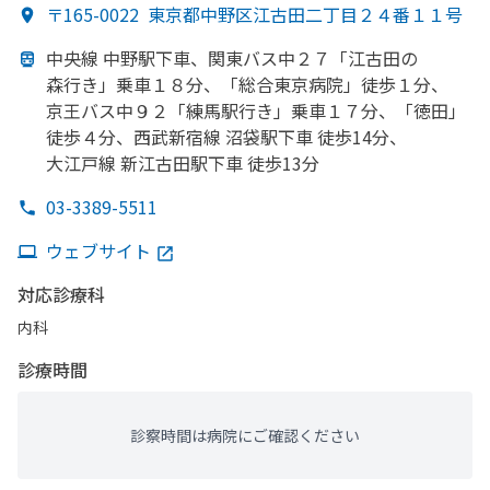
〒165-0022
東京都中野区江古田二丁目２４番１１号
中央線 中野駅下車、
関東バス中
２７
「江古田の
森行き」乗車１８分、
「総合東京病院」
徒歩１分、
京王バス中
９２
「練馬駅行き」乗車１７分、
「徳田」
徒歩４分、
西武新宿線 沼袋駅下車 徒歩14分、
大江戸線 新江古田駅下車 徒歩13分
03-3389-5511
ウェブサイト
対応診療科
内科
診療時間
診察時間は病院にご確認ください