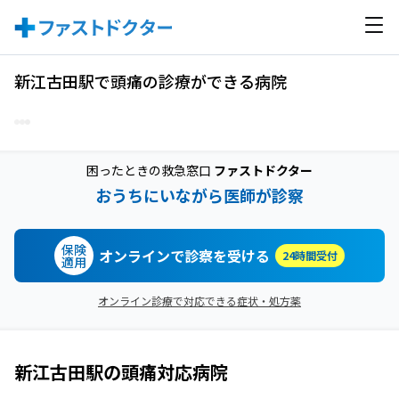
新江古田駅で頭痛の診療ができる病院
困ったときの救急窓口
ファストドクター
おうちにいながら医師が診察
保険
オンラインで診察を受ける
24時間受付
適用
オンライン診療で対応できる症状・処方薬
新江古田駅
の
頭痛
対応病院