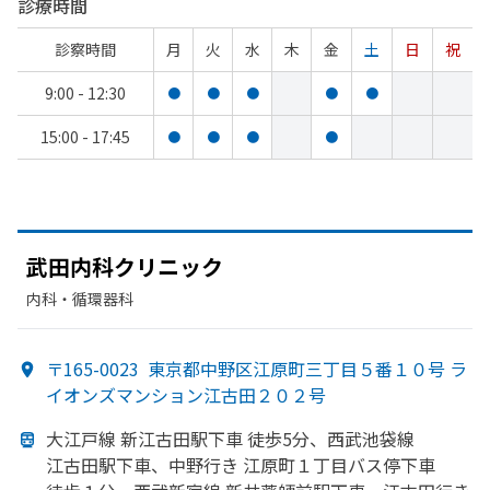
診療時間
診察時間
月
火
水
木
金
土
日
祝
9:00 - 12:30
●
●
●
●
●
15:00 - 17:45
●
●
●
●
武田内科クリニック
内科・​循環器科
〒165-0023
東京都中野区江原町三丁目５番１０号 ラ
イオンズマンション江古田２０２号
大江戸線 新江古田駅下車 徒歩5分、
西武池袋線
江古田駅下車、
中野行き 江原町１丁目バス停下車