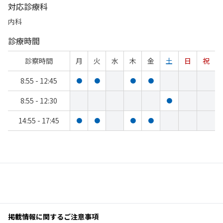
対応診療科
内科
診療時間
診察時間
月
火
水
木
金
土
日
祝
8:55 - 12:45
●
●
●
●
8:55 - 12:30
●
14:55 - 17:45
●
●
●
●
掲載情報に関するご注意事項