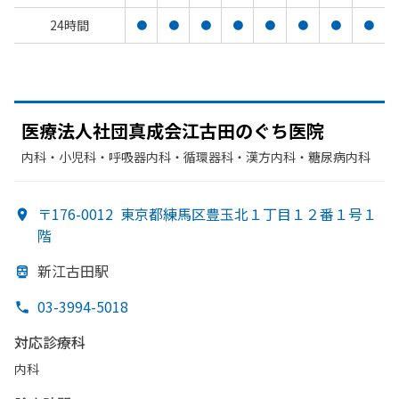
24時間
●
●
●
●
●
●
●
●
医療法人社団真成会江古田の
ぐち医院
内科・​小児科・​呼吸器内科・​循環器科・​漢方内科・​糖尿病内科
〒176-0012
東京都練馬区豊玉北１丁目１２番１号１
階
新江古田駅
03-3994-5018
対応診療科
内科