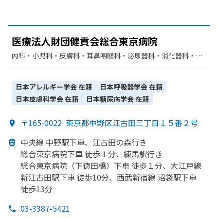
医療法人財団健貢会総合東京病院
内科・​小児科・​皮膚科・​耳鼻咽喉科・​泌尿器科・​消化器科・​呼
吸器内科・​精神科・神経科・​外科・​整形外科・​脳神経外科・​婦
人科・​眼科・​リハビリテーション・​放射線科・​麻酔科・​歯科・​
形成外科・​神経内科・​美容外科・​心臓血管外科・​歯科口腔外
日本アレルギー学会
在籍
日本呼吸器学会
在籍
科・​呼吸器外科・​循環器科・​糖尿病内科・​血液内科・​救急科・​
日本皮膚科学会
在籍
日本糖尿病学会
在籍
産婦人科
〒165-0022
東京都中野区江古田三丁目１５番２号
中央線 中野駅下車、
江古田の
森行き
総合東京病院下車 徒歩１分、
練馬駅行き
総合東京病院
（下徳田橋）
下車 徒歩１分、
大江戸線
新江古田駅下車 徒歩10分、
西武新宿線 沼袋駅下車
徒歩13分
03-3387-5421