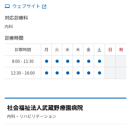
ウェブサイト
対応診療科
内科
診療時間
診察時間
月
火
水
木
金
土
日
祝
8:00 - 11:30
●
●
●
●
●
●
12:30 - 16:00
●
●
●
●
●
●
社会福祉法人武蔵野療園病院
内科・​リハビリテーション