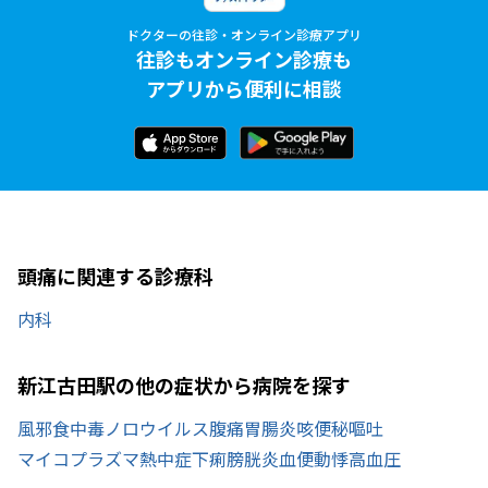
ドクターの往診・オンライン診療アプリ
往診もオンライン診療も
アプリから便利に相談
頭痛に関連する診療科
内科
新江古田駅の他の症状から病院を探す
風邪
食中毒
ノロウイルス
腹痛
胃腸炎
咳
便秘
嘔吐
マイコプラズマ
熱中症
下痢
膀胱炎
血便
動悸
高血圧