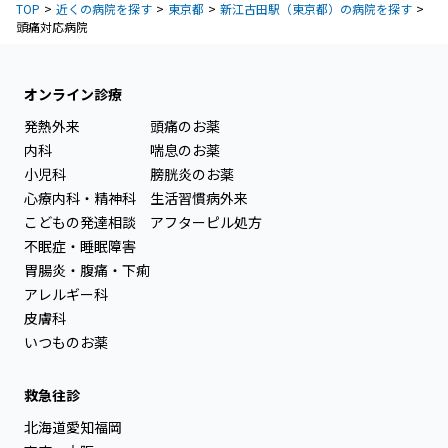
TOP
近くの病院を探す
東京都
新江古田駅（東京都）の病院を探す
頭痛対応病院
オンライン診療
発熱外来
頭痛のお薬
内科
喘息のお薬
小児科
膀胱炎のお薬
心療内科・精神科
生活習慣病外来
こどもの発達相談
アフターピル処方
不眠症・睡眠障害
胃腸炎・腹痛・下痢
アレルギー科
皮膚科
いつものお薬
救急往診
北海道
愛知
福岡