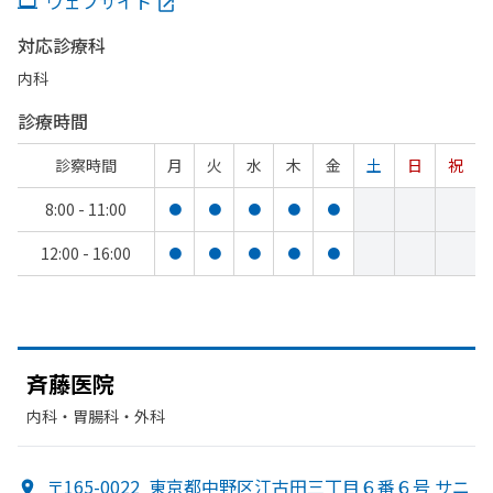
ウェブサイト
対応診療科
内科
診療時間
診察時間
月
火
水
木
金
土
日
祝
8:00 - 11:00
●
●
●
●
●
12:00 - 16:00
●
●
●
●
●
斉藤医院
内科・​胃腸科・​外科
〒165-0022
東京都中野区江古田三丁目６番６号 サニ