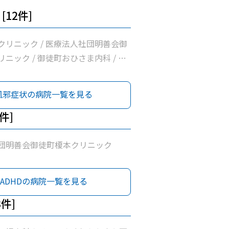
[12件]
クリニック / 医療法人社団明善会御
ニック / 御徒町おひさま内科 / 岩
医療法人社団輝生会たいとう診療所 /
団まこと会服部医院 / 医療法人社団
風邪症状の病院一覧を見る
/ 富村内科小児科 / 医療法人社団佐
/ 新見クリニック / 東京保健生活協
1件]
協立診療所 / 医療法人社団雪風会ふ
団明善会御徒町榎本クリニック
ADHDの病院一覧を見る
3件]