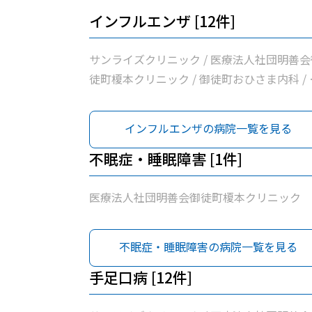
インフルエンザ [12件]
サンライズクリニック / 医療法人社団明善会
徒町榎本クリニック / 御徒町おひさま内科 / 
佐医院 / 医療法人社団輝生会たいとう診療所 
医療法人社団まこと会服部医院 / 医療法人社
インフルエンザの病院一覧を見る
曽谷村医院 / 富村内科小児科 / 医療法人社団
藤整形外科 / 新見クリニック / 東京保健生活
不眠症・睡眠障害 [1件]
同組合蔵前協立診療所 / 医療法人社団雪風会
じ内科
医療法人社団明善会御徒町榎本クリニック
不眠症・睡眠障害の病院一覧を見る
手足口病 [12件]