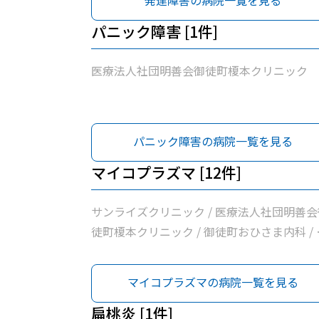
発達障害の病院一覧を見る
パニック障害 [1件]
医療法人社団明善会御徒町榎本クリニック
パニック障害の病院一覧を見る
マイコプラズマ [12件]
サンライズクリニック / 医療法人社団明善会
徒町榎本クリニック / 御徒町おひさま内科 / 
佐医院 / 医療法人社団輝生会たいとう診療所 
医療法人社団まこと会服部医院 / 医療法人社
マイコプラズマの病院一覧を見る
曽谷村医院 / 富村内科小児科 / 医療法人社団
藤整形外科 / 新見クリニック / 東京保健生活
扁桃炎 [1件]