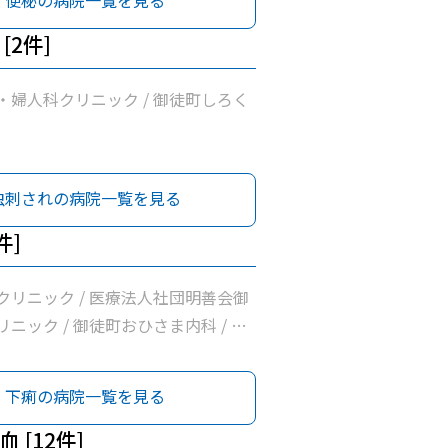
便秘の病院一覧を見る
/ 富村内科小児科 / 医療法人社団佐
/ 新見クリニック / 東京保健生活協
[2件]
協立診療所 / 医療法人社団雪風会ふ
・婦人科クリニック / 御徒町しろく
虫刺されの病院一覧を見る
件]
クリニック / 医療法人社団明善会御
ニック / 御徒町おひさま内科 / 岩
医療法人社団輝生会たいとう診療所 /
団まこと会服部医院 / 医療法人社団
下痢の病院一覧を見る
/ 富村内科小児科 / 医療法人社団佐
/ 新見クリニック / 東京保健生活協
 [12件]