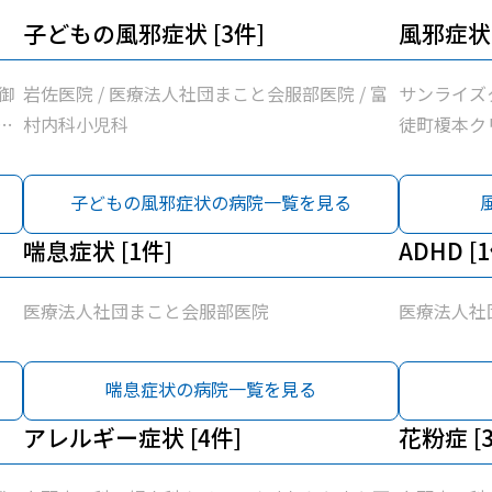
子どもの風邪症状 [3件]
風邪症状 
御
岩佐医院 / 医療法人社団まこと会服部医院 / 富
サンライズ
岩
村内科小児科
徒町榎本クリ
/
佐医院 / 
団
医療法人社
子どもの風邪症状の病院一覧を見る
佐
曽谷村医院 
協
喘息症状 [1件]
藤整形外科 
ADHD [
ふ
同組合蔵前
じ内科
医療法人社団まこと会服部医院
医療法人社
喘息症状の病院一覧を見る
アレルギー症状 [4件]
花粉症 [