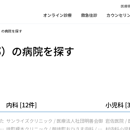
医療
オンライン診療
救急往診
カウンセリ
）の病院を探す
都）の病院を探す
内科 [12件]
小児科 [
た
サンライズクリニック / 医療法人社団明善会御
岩佐医院 /
院
徒町榎本クリニック / 御徒町おひさま内科 / 岩
村内科小児