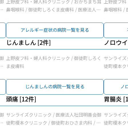
御
上野皮フ科・婦人科クリニック / おかちまち耳
上野皮フ科
岩
鼻咽喉科 / 御徒町しろくま皮膚科 / 医療法人社
鼻咽喉科 
/
団まこと会服部医院
団
アレルギー症状の病院一覧を見る
佐
協
じんましん [2件]
ノロウイル
ふ
御
上野皮フ科・婦人科クリニック / 御徒町しろく
サンライズ
岩
ま皮膚科
徒町榎本クリ
/
佐医院 / 
団
医療法人社
じんましんの病院一覧を見る
ノ
佐
曽谷村医院 
協
頭痛 [12件]
藤整形外科 
胃腸炎 [1
ふ
同組合蔵前
じ内科
御
サンライズクリニック / 医療法人社団明善会御
サンライズ
岩
徒町榎本クリニック / 御徒町おひさま内科 / 岩
徒町榎本クリ