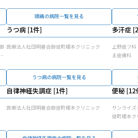
/
佐医院 / 医療法人社団輝生会たいとう診療所 /
佐医院 / 
団
医療法人社団まこと会服部医院 / 医療法人社団
医療法人社
頭痛の病院一覧を見る
佐
曽谷村医院 / 富村内科小児科 / 医療法人社団佐
曽谷村医院 
協
藤整形外科 / 新見クリニック / 東京保健生活協
うつ病 [1件]
藤整形外科 
多汗症 [
ふ
同組合蔵前協立診療所 / 医療法人社団雪風会ふ
同組合蔵前
じ内科
じ内科
御
医療法人社団明善会御徒町榎本クリニック
上野皮フ科
岩
ま皮膚科
/
団
うつ病の病院一覧を見る
佐
協
自律神経失調症 [1件]
便秘 [12
ふ
医療法人社団明善会御徒町榎本クリニック
サンライズ
徒町榎本クリ
佐医院 / 
医療法人社