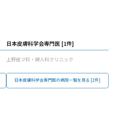
日本皮膚科学会専門医
[
1
件]
上野皮フ科・婦人科クリニック
日本皮膚科学会専門医
の病院一覧を見る [
1
件]