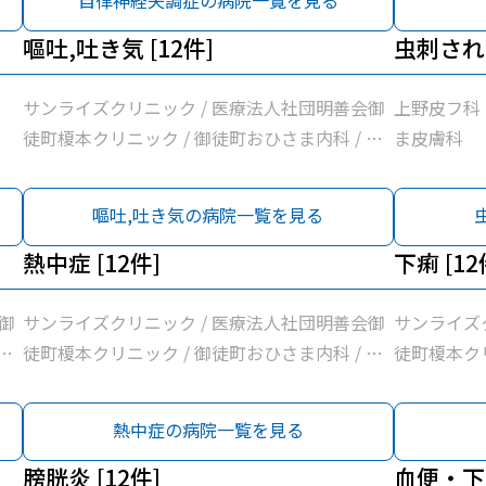
自律神経失調症の病院一覧を見る
曽谷村医院 
嘔吐,吐き気 [12件]
藤整形外科 
虫刺され 
同組合蔵前
じ内科
サンライズクリニック / 医療法人社団明善会御
上野皮フ科
徒町榎本クリニック / 御徒町おひさま内科 / 岩
ま皮膚科
佐医院 / 医療法人社団輝生会たいとう診療所 /
医療法人社団まこと会服部医院 / 医療法人社団
嘔吐,吐き気の病院一覧を見る
曽谷村医院 / 富村内科小児科 / 医療法人社団佐
藤整形外科 / 新見クリニック / 東京保健生活協
熱中症 [12件]
下痢 [12
同組合蔵前協立診療所 / 医療法人社団雪風会ふ
じ内科
御
サンライズクリニック / 医療法人社団明善会御
サンライズ
岩
徒町榎本クリニック / 御徒町おひさま内科 / 岩
徒町榎本クリ
/
佐医院 / 医療法人社団輝生会たいとう診療所 /
佐医院 / 
団
医療法人社団まこと会服部医院 / 医療法人社団
医療法人社
熱中症の病院一覧を見る
佐
曽谷村医院 / 富村内科小児科 / 医療法人社団佐
曽谷村医院 
協
藤整形外科 / 新見クリニック / 東京保健生活協
膀胱炎 [12件]
藤整形外科 
血便・下血