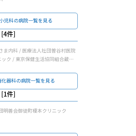
小児科の病院一覧を見る
[4件]
さま内科 / 医療法人社団曽谷村医院
ニック / 東京保健生活協同組合蔵前
消化器科の病院一覧を見る
[1件]
団明善会御徒町榎本クリニック