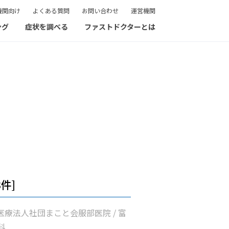
機関向け
よくある質問
お問い合わせ
運営機関
ング
症状を調べる
ファストドクターとは
3件]
 医療法人社団まこと会服部医院 / 富
科