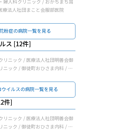
・婦人科クリニック / おかちまち耳
/ 医療法人社団まこと会服部医院
花粉症の病院一覧を見る
ス [12件]
クリニック / 医療法人社団明善会御
ニック / 御徒町おひさま内科 / 岩
医療法人社団輝生会たいとう診療所 /
団まこと会服部医院 / 医療法人社団
ロウイルスの病院一覧を見る
/ 富村内科小児科 / 医療法人社団佐
/ 新見クリニック / 東京保健生活協
2件]
協立診療所 / 医療法人社団雪風会ふ
クリニック / 医療法人社団明善会御
ニック / 御徒町おひさま内科 / 岩