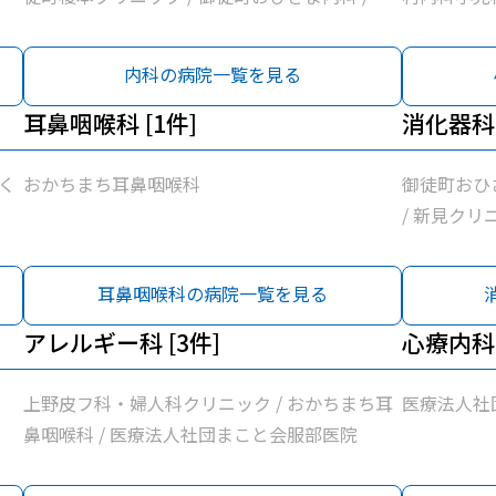
藤
佐医院 / 医療法人社団輝生会たいとう診療所 /
療
医療法人社団まこと会服部医院 / 医療法人社団
内科の病院一覧を見る
曽谷村医院 / 富村内科小児科 / 医療法人社団佐
藤整形外科 / 新見クリニック / 東京保健生活協
耳鼻咽喉科 [1件]
消化器科 
同組合蔵前協立診療所 / 医療法人社団雪風会ふ
じ内科
く
おかちまち耳鼻咽喉科
御徒町おひ
/ 新見クリ
協立診療所
耳鼻咽喉科の病院一覧を見る
アレルギー科 [3件]
心療内科 
上野皮フ科・婦人科クリニック / おかちまち耳
医療法人社
鼻咽喉科 / 医療法人社団まこと会服部医院