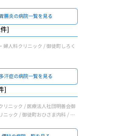
医療法人社団輝生会たいとう診療所 /
団まこと会服部医院 / 医療法人社団
胃腸炎の病院一覧を見る
/ 富村内科小児科 / 医療法人社団佐
/ 新見クリニック / 東京保健生活協
2件]
協立診療所 / 医療法人社団雪風会ふ
・婦人科クリニック / 御徒町しろく
多汗症の病院一覧を見る
件]
クリニック / 医療法人社団明善会御
ニック / 御徒町おひさま内科 / 岩
医療法人社団輝生会たいとう診療所 /
団まこと会服部医院 / 医療法人社団