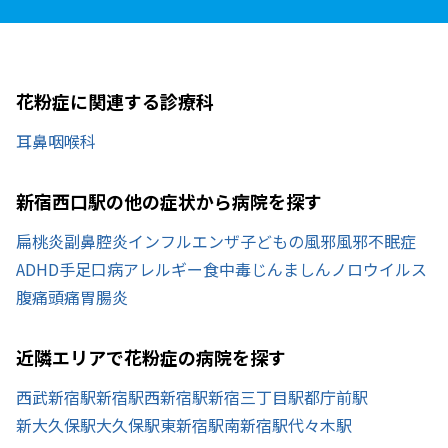
花粉症に関連する診療科
耳鼻咽喉科
新宿西口駅の他の症状から病院を探す
扁桃炎
副鼻腔炎
インフルエンザ
子どもの風邪
風邪
不眠症
ADHD
手足口病
アレルギー
食中毒
じんましん
ノロウイルス
腹痛
頭痛
胃腸炎
近隣エリアで花粉症の病院を探す
西武新宿駅
新宿駅
西新宿駅
新宿三丁目駅
都庁前駅
新大久保駅
大久保駅
東新宿駅
南新宿駅
代々木駅