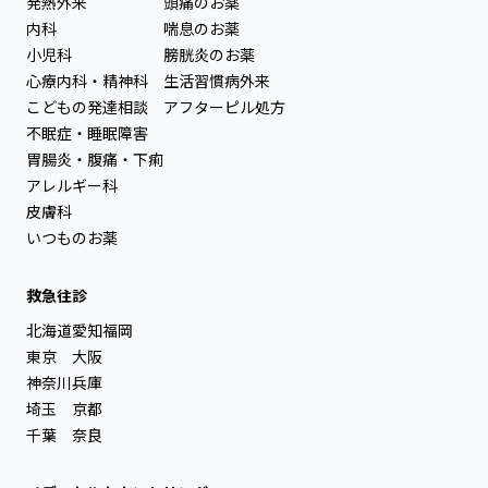
発熱外来
頭痛のお薬
内科
喘息のお薬
小児科
膀胱炎のお薬
心療内科・精神科
生活習慣病外来
こどもの発達相談
アフターピル処方
不眠症・睡眠障害
胃腸炎・腹痛・下痢
アレルギー科
皮膚科
いつものお薬
救急往診
北海道
愛知
福岡
東京
大阪
神奈川
兵庫
埼玉
京都
千葉
奈良