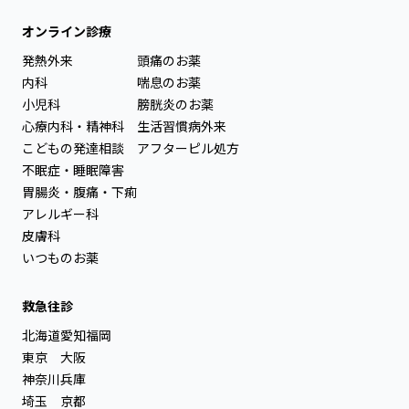
オンライン診療
発熱外来
頭痛のお薬
内科
喘息のお薬
小児科
膀胱炎のお薬
心療内科・精神科
生活習慣病外来
こどもの発達相談
アフターピル処方
不眠症・睡眠障害
胃腸炎・腹痛・下痢
アレルギー科
皮膚科
いつものお薬
救急往診
北海道
愛知
福岡
東京
大阪
神奈川
兵庫
埼玉
京都