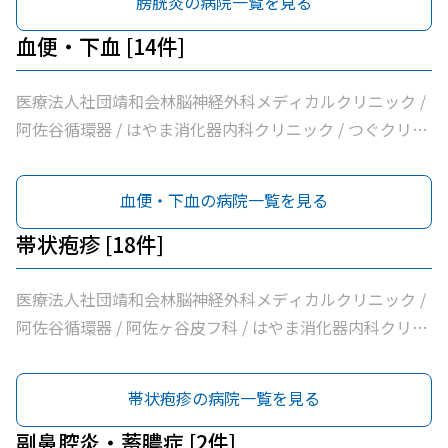
膀胱炎の病院一覧を見る
医療法人社団明笙会たけうち内科 / 医療法人社団成宗診療
所 / 今関医院 / 医療法人社団蘭松会蘭松医院 / 医療法人社
血便・下血 [14件]
団成東会松浦整形外科内科 / シャレール荻窪前やすだクリ
ニック
医療法人社団靖和会林脳神経外科メディカルクリニック /
阿佐谷循環器 / はやま消化器内科クリニック / つぐクリニ
ック阿佐ヶ谷 / けやき内科クリニック / 家田医院 / 医療法
人社団昇陽会阿佐谷すずき診療所 / 長沼内科 / 医療法人社
血便・下血の病院一覧を見る
団明笙会たけうち内科 / 医療法人社団成宗診療所 / 今関医
院 / 医療法人社団蘭松会蘭松医院 / 医療法人社団成東会松
帯状疱疹 [18件]
浦整形外科内科 / シャレール荻窪前やすだクリニック
医療法人社団靖和会林脳神経外科メディカルクリニック /
阿佐谷循環器 / 阿佐ヶ谷皮フ科 / はやま消化器内科クリニ
ック / つぐクリニック阿佐ヶ谷 / けやき内科クリニック /
家田医院 / 医療法人社団昇陽会阿佐谷すずき診療所 / 種田
帯状疱疹の病院一覧を見る
医院 / 長沼内科 / あおい皮フ科クリニック南阿佐ヶ谷駅前
院 / 医療法人社団明笙会たけうち内科 / 医療法人社団成宗
副鼻腔炎・蓄膿症 [2件]