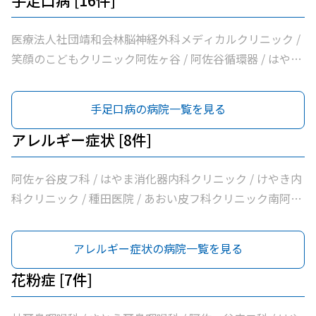
手足口病 [16件]
医療法人社団靖和会林脳神経外科メディカルクリニック /
笑顔のこどもクリニック阿佐ヶ谷 / 阿佐谷循環器 / はやま
消化器内科クリニック / つぐクリニック阿佐ヶ谷 / けやき
内科クリニック / 家田医院 / 医療法人社団昇陽会阿佐谷す
手足口病の病院一覧を見る
ずき診療所 / 長沼内科 / 医療法人社団慶和会中村外科小児
科医院 / 医療法人社団明笙会たけうち内科 / 医療法人社団
アレルギー症状 [8件]
成宗診療所 / 今関医院 / 医療法人社団蘭松会蘭松医院 / 医
療法人社団成東会松浦整形外科内科 / シャレール荻窪前や
阿佐ヶ谷皮フ科 / はやま消化器内科クリニック / けやき内
すだクリニック
科クリニック / 種田医院 / あおい皮フ科クリニック南阿佐
ヶ谷駅前院 / 今関医院 / 医療法人社団蘭松会蘭松医院 / マ
キ皮膚科クリニック
アレルギー症状の病院一覧を見る
花粉症 [7件]