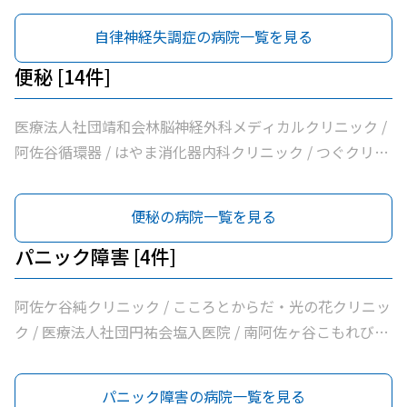
自律神経失調症の病院一覧を見る
便秘 [14件]
医療法人社団靖和会林脳神経外科メディカルクリニック /
阿佐谷循環器 / はやま消化器内科クリニック / つぐクリニ
ック阿佐ヶ谷 / けやき内科クリニック / 家田医院 / 医療法
人社団昇陽会阿佐谷すずき診療所 / 長沼内科 / 医療法人社
便秘の病院一覧を見る
団明笙会たけうち内科 / 医療法人社団成宗診療所 / 今関医
院 / 医療法人社団蘭松会蘭松医院 / 医療法人社団成東会松
パニック障害 [4件]
浦整形外科内科 / シャレール荻窪前やすだクリニック
阿佐ケ谷純クリニック / こころとからだ・光の花クリニッ
ク / 医療法人社団円祐会塩入医院 / 南阿佐ヶ谷こもれびメ
ンタルクリニック
パニック障害の病院一覧を見る