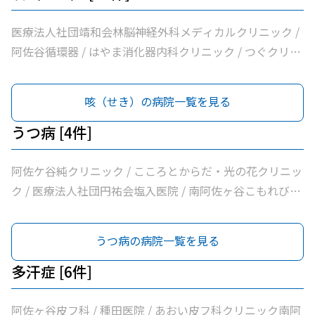
浦整形外科内科 / シャレール荻窪前やすだクリニック
医療法人社団靖和会林脳神経外科メディカルクリニック /
阿佐谷循環器 / はやま消化器内科クリニック / つぐクリニ
ック阿佐ヶ谷 / けやき内科クリニック / 家田医院 / 医療法
人社団昇陽会阿佐谷すずき診療所 / 長沼内科 / 医療法人社
咳（せき）の病院一覧を見る
団明笙会たけうち内科 / 医療法人社団成宗診療所 / 今関医
院 / 医療法人社団蘭松会蘭松医院 / 医療法人社団成東会松
うつ病 [4件]
浦整形外科内科 / シャレール荻窪前やすだクリニック
阿佐ケ谷純クリニック / こころとからだ・光の花クリニッ
ク / 医療法人社団円祐会塩入医院 / 南阿佐ヶ谷こもれびメ
ンタルクリニック
うつ病の病院一覧を見る
多汗症 [6件]
阿佐ヶ谷皮フ科 / 種田医院 / あおい皮フ科クリニック南阿