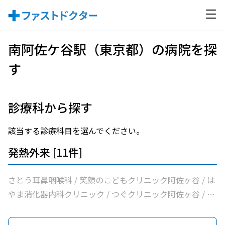
南阿佐ケ谷駅（東京都）の病院を探
す
診療科から探す
該当する診療科目を選んでください。
発熱外来 [11件]
さとう耳鼻咽喉科 / 笑顔のこどもクリニック阿佐ヶ谷 / は
やま消化器内科クリニック / つぐクリニック阿佐ヶ谷 / け
やき内科クリニック / 医療法人社団明笙会たけうち内科 /
医療法人社団成宗診療所 / 今関医院 / 医療法人社団蘭松会