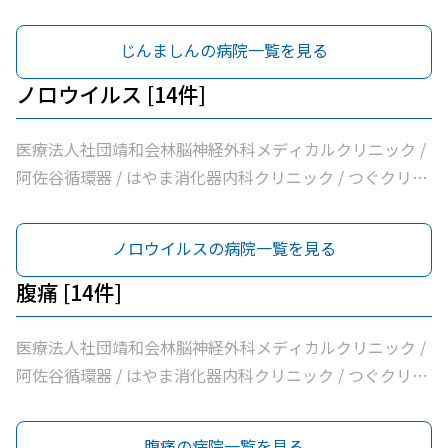
マキ皮膚科クリニック
じんましんの病院一覧を見る
ノロウイルス [14件]
医療法人社団靖和会林脳神経外科メディカルクリニック /
阿佐谷循環器 / はやま消化器内科クリニック / つぐクリニ
ック阿佐ヶ谷 / けやき内科クリニック / 家田医院 / 医療法
人社団昇陽会阿佐谷すずき診療所 / 長沼内科 / 医療法人社
ノロウイルスの病院一覧を見る
団明笙会たけうち内科 / 医療法人社団成宗診療所 / 今関医
院 / 医療法人社団蘭松会蘭松医院 / 医療法人社団成東会松
腹痛 [14件]
浦整形外科内科 / シャレール荻窪前やすだクリニック
医療法人社団靖和会林脳神経外科メディカルクリニック /
阿佐谷循環器 / はやま消化器内科クリニック / つぐクリニ
ック阿佐ヶ谷 / けやき内科クリニック / 家田医院 / 医療法
人社団昇陽会阿佐谷すずき診療所 / 長沼内科 / 医療法人社
腹痛の病院一覧を見る