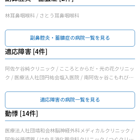
診療所 / 今関医院 / 医療法人社団蘭松会蘭松医院 / 医療法
人社団成東会松浦整形外科内科 / マキ皮膚科クリニック /
林耳鼻咽喉科 / さとう耳鼻咽喉科
シャレール荻窪前やすだクリニック
副鼻腔炎・蓄膿症の病院一覧を見る
適応障害 [4件]
阿佐ケ谷純クリニック / こころとからだ・光の花クリニッ
ク / 医療法人社団円祐会塩入医院 / 南阿佐ヶ谷こもれびメ
ンタルクリニック
適応障害の病院一覧を見る
動悸 [14件]
医療法人社団靖和会林脳神経外科メディカルクリニック /
阿佐谷循環器 / はやま消化器内科クリニック / つぐクリニ