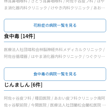
林耳鼻咽喉科 / さとう耳鼻咽喉科 / 阿佐ヶ谷皮フ科 / はや
ま消化器内科クリニック / けやき内科クリニック / あおい
皮フ科クリニック南阿佐ヶ谷駅前院 / 医療法人社団蘭松会
蘭松医院
花粉症の病院一覧を見る
食中毒 [14件]
医療法人社団靖和会林脳神経外科メディカルクリニック /
阿佐谷循環器 / はやま消化器内科クリニック / つぐクリニ
ック阿佐ヶ谷 / けやき内科クリニック / 家田医院 / 医療法
人社団昇陽会阿佐谷すずき診療所 / 長沼内科 / 医療法人社
食中毒の病院一覧を見る
団明笙会たけうち内科 / 医療法人社団成宗診療所 / 今関医
院 / 医療法人社団蘭松会蘭松医院 / 医療法人社団成東会松
じんましん [6件]
浦整形外科内科 / シャレール荻窪前やすだクリニック
阿佐ヶ谷皮フ科 / 種田医院 / あおい皮フ科クリニック南阿
佐ヶ谷駅前院 / 今関医院 / 医療法人社団蘭松会蘭松医院 /