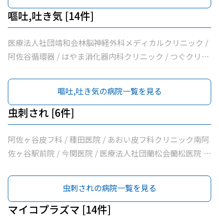
嘔吐,吐き気 [14件]
医療法人社団靖和会林脳神経外科メディカルクリニック /
阿佐谷循環器 / はやま消化器内科クリニック / つぐクリニ
ック阿佐ヶ谷 / けやき内科クリニック / 家田医院 / 医療法
人社団昇陽会阿佐谷すずき診療所 / 長沼内科 / 医療法人社
嘔吐,吐き気の病院一覧を見る
団明笙会たけうち内科 / 医療法人社団成宗診療所 / 今関医
院 / 医療法人社団蘭松会蘭松医院 / 医療法人社団成東会松
虫刺され [6件]
浦整形外科内科 / シャレール荻窪前やすだクリニック
阿佐ヶ谷皮フ科 / 種田医院 / あおい皮フ科クリニック南阿
佐ヶ谷駅前院 / 今関医院 / 医療法人社団蘭松会蘭松医院 /
マキ皮膚科クリニック
虫刺されの病院一覧を見る
マイコプラズマ [14件]