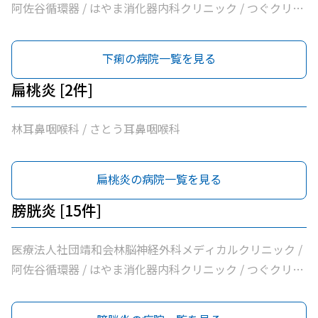
阿佐谷循環器 / はやま消化器内科クリニック / つぐクリニ
ック阿佐ヶ谷 / けやき内科クリニック / 家田医院 / 医療法
人社団昇陽会阿佐谷すずき診療所 / 長沼内科 / 医療法人社
下痢の病院一覧を見る
団明笙会たけうち内科 / 医療法人社団成宗診療所 / 今関医
院 / 医療法人社団蘭松会蘭松医院 / 医療法人社団成東会松
扁桃炎 [2件]
浦整形外科内科 / シャレール荻窪前やすだクリニック
林耳鼻咽喉科 / さとう耳鼻咽喉科
扁桃炎の病院一覧を見る
膀胱炎 [15件]
医療法人社団靖和会林脳神経外科メディカルクリニック /
阿佐谷循環器 / はやま消化器内科クリニック / つぐクリニ
ック阿佐ヶ谷 / けやき内科クリニック / 家田医院 / 医療法
人社団昇陽会阿佐谷すずき診療所 / 種田医院 / 長沼内科 /