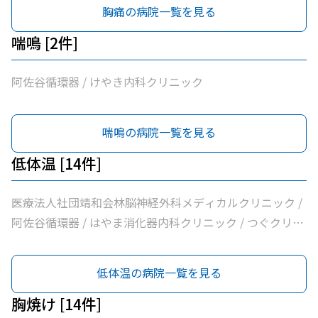
人社団昇陽会阿佐谷すずき診療所 / 長沼内科 / 医療法人社
胸痛の病院一覧を見る
団明笙会たけうち内科 / 医療法人社団成宗診療所 / 今関医
院 / 医療法人社団蘭松会蘭松医院 / 医療法人社団成東会松
喘鳴 [2件]
浦整形外科内科 / シャレール荻窪前やすだクリニック
阿佐谷循環器 / けやき内科クリニック
喘鳴の病院一覧を見る
低体温 [14件]
医療法人社団靖和会林脳神経外科メディカルクリニック /
阿佐谷循環器 / はやま消化器内科クリニック / つぐクリニ
ック阿佐ヶ谷 / けやき内科クリニック / 家田医院 / 医療法
人社団昇陽会阿佐谷すずき診療所 / 長沼内科 / 医療法人社
低体温の病院一覧を見る
団明笙会たけうち内科 / 医療法人社団成宗診療所 / 今関医
院 / 医療法人社団蘭松会蘭松医院 / 医療法人社団成東会松
胸焼け [14件]