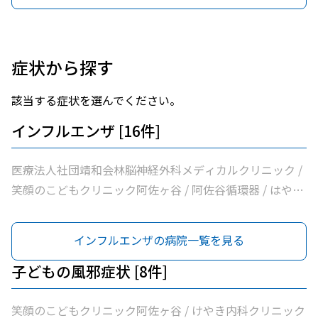
症状から探す
該当する症状を選んでください。
インフルエンザ [16件]
医療法人社団靖和会林脳神経外科メディカルクリニック /
笑顔のこどもクリニック阿佐ヶ谷 / 阿佐谷循環器 / はやま
消化器内科クリニック / つぐクリニック阿佐ヶ谷 / けやき
内科クリニック / 家田医院 / 医療法人社団昇陽会阿佐谷す
インフルエンザの病院一覧を見る
ずき診療所 / 長沼内科 / 医療法人社団慶和会中村外科小児
科医院 / 医療法人社団明笙会たけうち内科 / 医療法人社団
子どもの風邪症状 [8件]
成宗診療所 / 今関医院 / 医療法人社団蘭松会蘭松医院 / 医
療法人社団成東会松浦整形外科内科 / シャレール荻窪前や
笑顔のこどもクリニック阿佐ヶ谷 / けやき内科クリニック