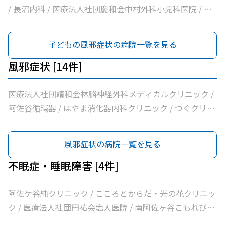
すだクリニック
/ 長沼内科 / 医療法人社団慶和会中村外科小児科医院 / 医
療法人社団明笙会たけうち内科 / 医療法人社団成宗診療所
/ 医療法人社団蘭松会蘭松医院 / シャレール荻窪前やすだ
子どもの風邪症状の病院一覧を見る
クリニック
風邪症状 [14件]
医療法人社団靖和会林脳神経外科メディカルクリニック /
阿佐谷循環器 / はやま消化器内科クリニック / つぐクリニ
ック阿佐ヶ谷 / けやき内科クリニック / 家田医院 / 医療法
人社団昇陽会阿佐谷すずき診療所 / 長沼内科 / 医療法人社
風邪症状の病院一覧を見る
団明笙会たけうち内科 / 医療法人社団成宗診療所 / 今関医
院 / 医療法人社団蘭松会蘭松医院 / 医療法人社団成東会松
不眠症・睡眠障害 [4件]
浦整形外科内科 / シャレール荻窪前やすだクリニック
阿佐ケ谷純クリニック / こころとからだ・光の花クリニッ
ク / 医療法人社団円祐会塩入医院 / 南阿佐ヶ谷こもれびメ
ンタルクリニック