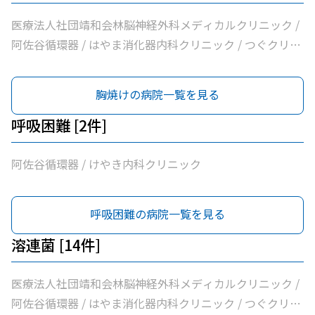
浦整形外科内科 / シャレール荻窪前やすだクリニック
医療法人社団靖和会林脳神経外科メディカルクリニック /
阿佐谷循環器 / はやま消化器内科クリニック / つぐクリニ
ック阿佐ヶ谷 / けやき内科クリニック / 家田医院 / 医療法
人社団昇陽会阿佐谷すずき診療所 / 長沼内科 / 医療法人社
胸焼けの病院一覧を見る
団明笙会たけうち内科 / 医療法人社団成宗診療所 / 今関医
院 / 医療法人社団蘭松会蘭松医院 / 医療法人社団成東会松
呼吸困難 [2件]
浦整形外科内科 / シャレール荻窪前やすだクリニック
阿佐谷循環器 / けやき内科クリニック
呼吸困難の病院一覧を見る
溶連菌 [14件]
医療法人社団靖和会林脳神経外科メディカルクリニック /
阿佐谷循環器 / はやま消化器内科クリニック / つぐクリニ