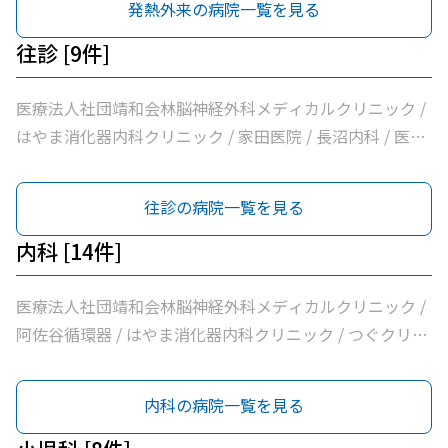
発熱外来の病院一覧を見る
蘭松医院 / 医療法人社団成東会松浦整形外科内科 / シャレ
ール荻窪前やすだクリニック
往診 [9件]
医療法人社団靖和会林脳神経外科メディカルクリニック /
はやま消化器内科クリニック / 家田医院 / 長沼内科 / 医療
法人社団明笙会たけうち内科 / 医療法人社団成宗診療所 /
今関医院 / 医療法人社団成東会松浦整形外科内科 / シャレ
往診の病院一覧を見る
ール荻窪前やすだクリニック
内科 [14件]
医療法人社団靖和会林脳神経外科メディカルクリニック /
阿佐谷循環器 / はやま消化器内科クリニック / つぐクリニ
ック阿佐ヶ谷 / けやき内科クリニック / 家田医院 / 医療法
人社団昇陽会阿佐谷すずき診療所 / 長沼内科 / 医療法人社
内科の病院一覧を見る
団明笙会たけうち内科 / 医療法人社団成宗診療所 / 今関医
院 / 医療法人社団蘭松会蘭松医院 / 医療法人社団成東会松