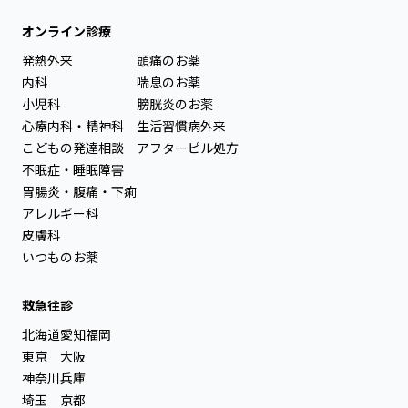
オンライン診療
発熱外来
頭痛のお薬
内科
喘息のお薬
小児科
膀胱炎のお薬
心療内科・精神科
生活習慣病外来
こどもの発達相談
アフターピル処方
不眠症・睡眠障害
胃腸炎・腹痛・下痢
アレルギー科
皮膚科
いつものお薬
救急往診
北海道
愛知
福岡
東京
大阪
神奈川
兵庫
埼玉
京都