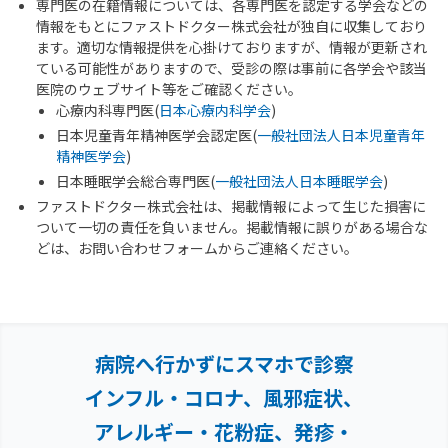
専門医の在籍情報については、各専門医を認定する学会などの
情報をもとにファストドクター株式会社が独自に収集しており
ます。適切な情報提供を心掛けておりますが、情報が更新され
ている可能性がありますので、受診の際は事前に各学会や該当
医院のウェブサイト等をご確認ください。
心療内科専門医(
日本心療内科学会
)
日本児童青年精神医学会認定医(
一般社団法人日本児童青年
精神医学会
)
日本睡眠学会総合専門医(
一般社団法人日本睡眠学会
)
ファストドクター株式会社は、掲載情報によって生じた損害に
ついて一切の責任を負いません。掲載情報に誤りがある場合な
どは、お問い合わせフォームからご連絡ください。
病院へ行かずにスマホで診察
インフル・コロナ、風邪症状、
アレルギー・花粉症、
発疹・