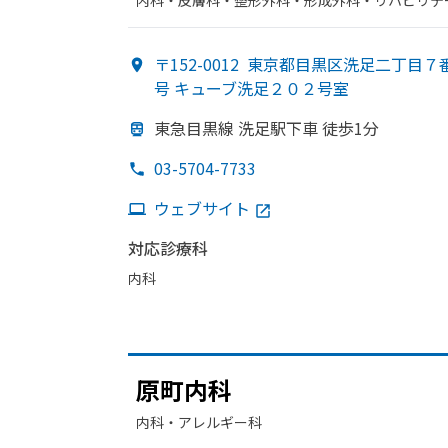
内科・​皮膚科・​整形外科・​形成外科・​リハビリ
〒152-0012
東京都目黒区洗足二丁目７
号 キューブ洗足２０２号室
東急目黒線 洗足駅下車 徒歩1分
03-5704-7733
ウェブサイト
対応診療科
内科
原町内科
内科・​アレルギー科