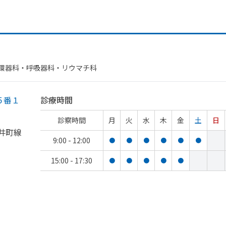
環器科・​呼吸器科・​リウマチ科
５番１
診療時間
診察時間
月
火
水
木
金
土
日
井町線
9:00 - 12:00
●
●
●
●
●
●
15:00 - 17:30
●
●
●
●
●