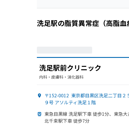
洗足駅
の
脂質異常症（高脂血
洗足駅前クリニック
内科・​皮膚科・​消化器科
〒152-0012
東京都目黒区洗足二丁目２
９号 アソルティ洗足１階
東急目黒線 洗足駅下車 徒歩1分、
東急大
北千束駅下車 徒歩7分