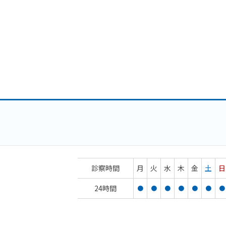
診察時間
月
火
水
木
金
土
日
24時間
●
●
●
●
●
●
●