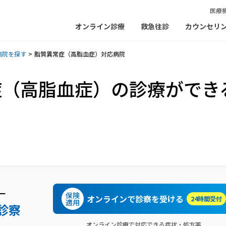
医療
オンライン診療
救急往診
カウンセリ
病院を探す
脂質異常症（高脂血症）対応病院
症（高脂血症）の診療ができ
ー
保険
オンラインで診察を受ける
24時間受付
適用
診察
オンライン診療で対応できる症状・処方薬