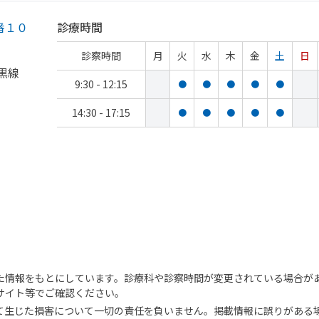
番１０
診療時間
診察時間
月
火
水
木
金
土
日
黒線
9:30 - 12:15
●
●
●
●
●
14:30 - 17:15
●
●
●
●
●
た情報をもとにしています。診療科や診察時間が変更されている場合が
サイト等でご確認ください。
て生じた損害について一切の責任を負いません。掲載情報に誤りがある