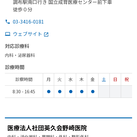
調布駅南口行き 国立成育医療センター前下車
徒歩０分
03-3416-0181
ウェブサイト
対応診療科
内科・​泌尿器科
診療時間
診察時間
月
火
水
木
金
土
日
祝
8:30 - 16:45
●
●
●
●
●
医療法人社団英久会野崎医院
内科・​消化器科・​胃腸科・​外科・​整形外科