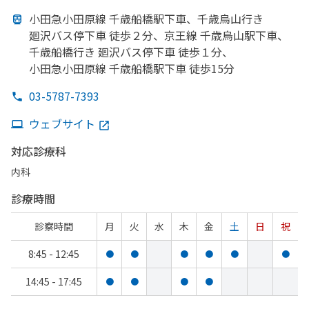
小田急小田原線 千歳船橋駅下車、
千歳烏山行き
廻沢バス停下車 徒歩２分、
京王線 千歳烏山駅下車、
千歳船橋行き 廻沢バス停下車 徒歩１分、
小田急小田原線 千歳船橋駅下車 徒歩15分
03-5787-7393
ウェブサイト
対応診療科
内科
診療時間
診察時間
月
火
水
木
金
土
日
祝
8:45 - 12:45
●
●
●
●
●
●
14:45 - 17:45
●
●
●
●