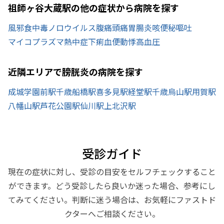
祖師ヶ谷大蔵駅の他の症状から病院を探す
風邪
食中毒
ノロウイルス
腹痛
頭痛
胃腸炎
咳
便秘
嘔吐
マイコプラズマ
熱中症
下痢
血便
動悸
高血圧
近隣エリアで膀胱炎の病院を探す
成城学園前駅
千歳船橋駅
喜多見駅
経堂駅
千歳烏山駅
用賀駅
八幡山駅
芦花公園駅
仙川駅
上北沢駅
受診ガイド
現在の症状に対し、受診の目安をセルフチェックすること
ができます。どう受診したら良いか迷った場合、参考にし
てみてください。判断に迷う場合は、お気軽にファストド
クターへご相談ください。