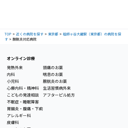
TOP
近くの病院を探す
東京都
祖師ヶ谷大蔵駅（東京都）の病院を探
す
膀胱炎対応病院
オンライン診療
発熱外来
頭痛のお薬
内科
喘息のお薬
小児科
膀胱炎のお薬
心療内科・精神科
生活習慣病外来
こどもの発達相談
アフターピル処方
不眠症・睡眠障害
胃腸炎・腹痛・下痢
アレルギー科
皮膚科