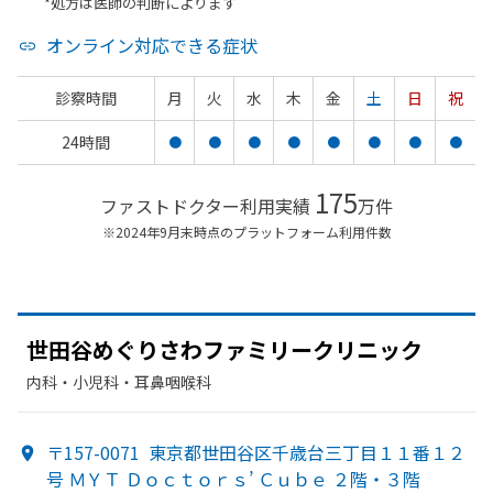
*処方は医師の判断によります
オンライン対応できる症状
診察時間
月
火
水
木
金
土
日
祝
24時間
●
●
●
●
●
●
●
●
175
ファストドクター利用実績
万件
※2024年9月末時点のプラットフォーム利用件数
世田谷めぐりさわファミリークリニック
内科・​小児科・​耳鼻咽喉科
〒157-0071
東京都世田谷区千歳台三丁目１１番１２
号 ＭＹＴ Ｄｏｃｔｏｒｓ’ Ｃｕｂｅ ２階・３階