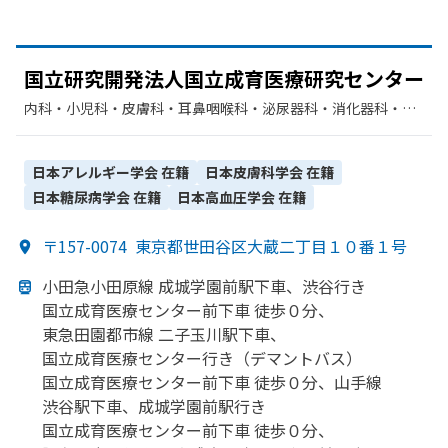
国立研究開発法人国立成育医療研究センター
内科・​小児科・​皮膚科・​耳鼻咽喉科・​泌尿器科・​消化器科・​呼
吸器内科・​アレルギー科・​心療内科・​精神科・神経科・​呼吸器
科・​循環器科・​外科・​整形外科・​形成外科・​脳神経外科・​心臓
血管外科・​小児外科・​産婦人科・​臨床検査・病理診断・​眼科・​
日本アレルギー学会
在籍
日本皮膚科学会
在籍
麻酔科・​放射線科・​リウマチ科・​リハビリテーション・​歯科・​
日本糖尿病学会
在籍
日本高血圧学会
在籍
矯正歯科・​小児歯科
〒157-0074
東京都世田谷区大蔵二丁目１０番１号
小田急小田原線 成城学園前駅下車、
渋谷行き
国立成育医療センター前下車 徒歩０分、
東急田園都市線 二子玉川駅下車、
国立成育医療センター行き
（デマントバス）
国立成育医療センター前下車 徒歩０分、
山手線
渋谷駅下車、
成城学園前駅行き
国立成育医療センター前下車 徒歩０分、