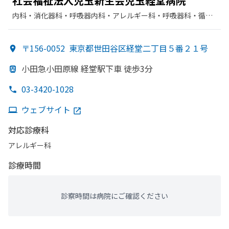
社会福祉法人児玉新生会児玉経堂病院
内科・​消化器科・​呼吸器内科・​アレルギー科・​呼吸器科・​循環
器科・​整形外科・​リハビリテーション
〒156-0052
東京都世田谷区経堂二丁目５番２１号
小田急小田原線 経堂駅下車 徒歩3分
03-3420-1028
ウェブサイト
対応診療科
アレルギー科
診療時間
診察時間は病院にご確認ください