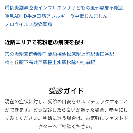
扁桃炎
副鼻腔炎
インフルエンザ
子どもの風邪
風邪
不眠症
喘息
ADHD
手足口病
アレルギー
食中毒
じんましん
ノロウイルス
腹痛
頭痛
近隣エリアで花粉症の病院を探す
宮の坂駅
豪徳寺駅
千歳船橋駅
松原駅
上町駅
世田谷駅
梅ヶ丘駅
下高井戸駅
桜上水駅
松陰神社前駅
受診ガイド
現在の症状に対し、受診の目安をセルフチェックすること
ができます。どう受診したら良いか迷った場合、参考にし
てみてください。判断に迷う場合は、お気軽にファストド
クターへご相談ください。