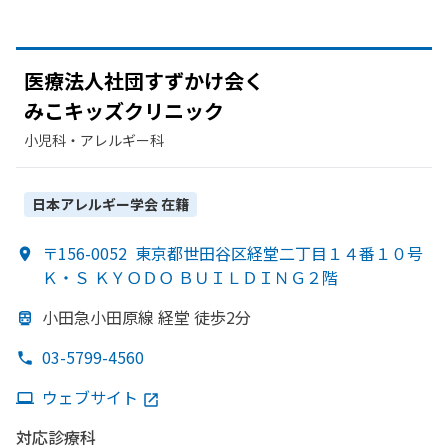
医療法人社団すず
かけ会く
みこキッズクリニック
小児科・​アレルギー科
日本アレルギー学会
在籍
〒156-0052
東京都世田谷区経堂二丁目１４番１０号
Ｋ・Ｓ ＫＹＯＤＯ ＢＵＩＬＤＩＮＧ２階
小田急小田原線 経堂 徒歩2分
03-5799-4560
ウェブサイト
対応診療科