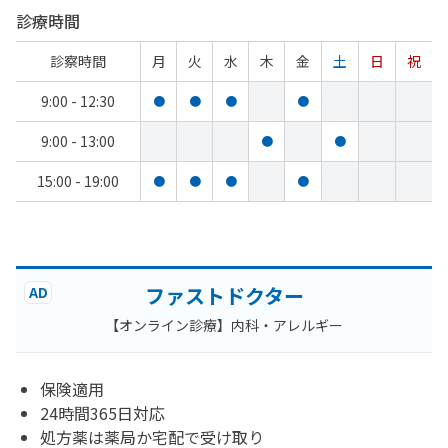
診療時間
診察時間
月
火
水
木
金
土
日
祝
9:00 - 12:30
●
●
●
●
9:00 - 13:00
●
●
15:00 - 19:00
●
●
●
●
ファストドクター
AD
【オンライン診療】内科・アレルギー
保険適用
24時間365日対応
処方薬は薬局か宅配で受け取り