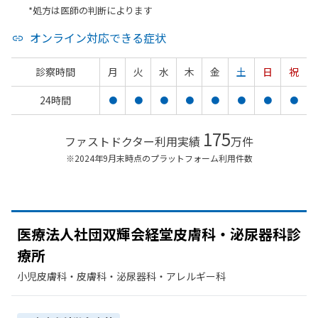
*処方は医師の判断によります
オンライン対応できる症状
診察時間
月
火
水
木
金
土
日
祝
24時間
●
●
●
●
●
●
●
●
175
ファストドクター利用実績
万件
※2024年9月末時点のプラットフォーム利用件数
医療法人社団双輝会経堂皮膚科・泌尿器科診
療所
小児皮膚科・​皮膚科・​泌尿器科・​アレルギー科