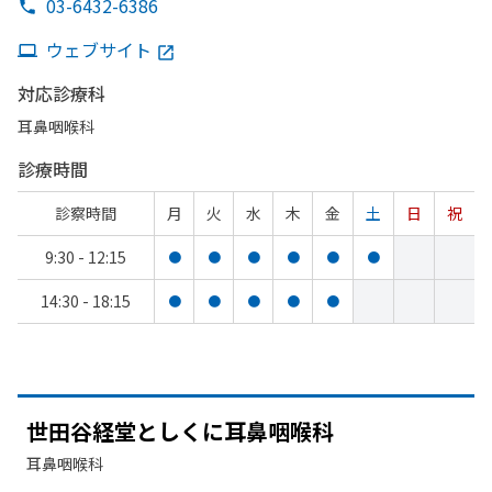
03-6432-6386
ウェブサイト
対応診療科
耳鼻咽喉科
診療時間
診察時間
月
火
水
木
金
土
日
祝
9:30 - 12:15
●
●
●
●
●
●
14:30 - 18:15
●
●
●
●
●
世田谷経堂と
しくに
耳鼻咽喉科
耳鼻咽喉科