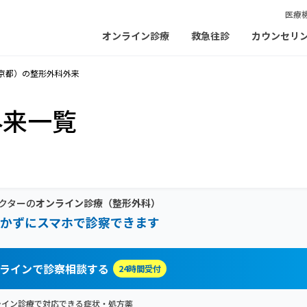
医療
オンライン診療
救急往診
カウンセリ
京都）の整形外科外来
外来一覧
クターの
オンライン診療
（整形外科）
かずにスマホで診察できます
ラインで診察相談する
24時間受付
ライン診療で対応できる症状・処方薬