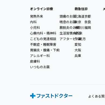
オンライン診療
救急往診
発熱外来
頭痛のお薬
北海道
京都
内科
喘息のお薬
東京
奈良
小児科
膀胱炎のお薬
神奈川
福岡
心療内科・精神科
生活習慣病外来
埼玉
こどもの発達相談
アフターピル処方
千葉
不眠症・睡眠障害
愛知
胃腸炎・腹痛・下痢
大阪
アレルギー科
兵庫
皮膚科
いつものお薬
よくある質