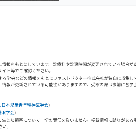
た情報をもとにしています。診療科や診察時間が変更されている場合が
サイト等でご確認ください。
する学会などの情報をもとにファストドクター株式会社が独自に収集し
、情報が更新されている可能性がありますので、受診の際は事前に各学
人日本児童青年精神医学会
)
睡眠学会
)
て生じた損害について一切の責任を負いません。掲載情報に誤りがある
さい。