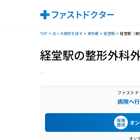
TOP
近くの病院を探す
東京都
経堂駅
経堂駅（東
経堂駅の整形外科
ファストド
病院へ行
保険
オン
適用
オン