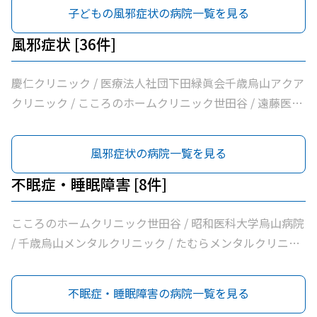
おがたブレストクリニック / ヒロクリニック / 南烏山クリ
内科クリニック / ほった小児科クリニック
子どもの風邪症状の病院一覧を見る
ニック / Ｋメディカルクリニック / 医療法人社団リバイブ
吉野クリニック / しまだクリニック / 千歳烏山駅前内科・
風邪症状 [36件]
糖尿病クリニック / ヨシダ消化器内科クリニック / 医療法
人社団永研会ちとせクリニック / かねみつ小児クリニック
慶仁クリニック / 医療法人社団下田緑眞会千歳烏山アクア
/ 古谷医院 / 世田谷区医師会付属烏山診療所 / 交番通り歯
クリニック / こころのホームクリニック世田谷 / 遠藤医院
科 / 医療法人社団小島整形外科医院 / 杉浦クリニック / か
/ 昭和医科大学烏山病院 / みなみ烏山ペインクリニック /
らすやま小児科 / 平泉医院 / 医療法人社団塩島内科医院 /
千歳烏山駅前いたがき内科クリニック内科・消化器内科・
風邪症状の病院一覧を見る
医療法人社団清孝会田村クリニック / 香川内科クリニック
内視鏡内科・肛門内科 / 世田谷調布大友内科リウマチ科千
/ 大賀内科クリニック / 上祖師谷かたらいクリニック / 医
歳烏山院 / 烏山クリニック / 医療法人社団はなまる会烏山
不眠症・睡眠障害 [8件]
療法人社団親樹会恵泉クリニック / ほった小児科クリニッ
はなクリニック / 医療法人社団下田緑眞会世田谷北部クリ
ク / ちとせ台内科クリニック
ニック / 医療法人社団親樹会恵泉第二クリニック / 烏山慶
こころのホームクリニック世田谷 / 昭和医科大学烏山病院
友整形外科・内科総合クリニック / 医療法人社団広田内科
/ 千歳烏山メンタルクリニック / たむらメンタルクリニッ
クリニック / 医療法人社団世田谷おがたブレストクリニッ
ク / かぞくの杜クリニック烏山 / 医療法人社団広田内科ク
ク / ヒロクリニック / 南烏山クリニック / Ｋメディカルク
リニック / 菱沼メンタルクリニック / 医療法人社団親樹会
不眠症・睡眠障害の病院一覧を見る
リニック / 医療法人社団リバイブ吉野クリニック / しまだ
恵泉クリニック