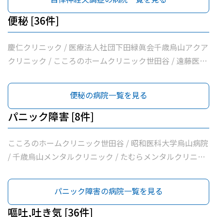
恵泉クリニック
便秘 [36件]
慶仁クリニック / 医療法人社団下田緑眞会千歳烏山アクア
クリニック / こころのホームクリニック世田谷 / 遠藤医院
/ 昭和医科大学烏山病院 / みなみ烏山ペインクリニック /
千歳烏山駅前いたがき内科クリニック内科・消化器内科・
便秘の病院一覧を見る
内視鏡内科・肛門内科 / 世田谷調布大友内科リウマチ科千
歳烏山院 / 烏山クリニック / 医療法人社団はなまる会烏山
パニック障害 [8件]
はなクリニック / 医療法人社団下田緑眞会世田谷北部クリ
ニック / 医療法人社団親樹会恵泉第二クリニック / 烏山慶
こころのホームクリニック世田谷 / 昭和医科大学烏山病院
友整形外科・内科総合クリニック / 医療法人社団広田内科
/ 千歳烏山メンタルクリニック / たむらメンタルクリニッ
クリニック / 医療法人社団世田谷おがたブレストクリニッ
ク / かぞくの杜クリニック烏山 / 医療法人社団広田内科ク
ク / ヒロクリニック / 南烏山クリニック / Ｋメディカルク
リニック / 菱沼メンタルクリニック / 医療法人社団親樹会
パニック障害の病院一覧を見る
リニック / 医療法人社団リバイブ吉野クリニック / しまだ
恵泉クリニック
クリニック / 千歳烏山駅前内科・糖尿病クリニック / ヨシ
嘔吐,吐き気 [36件]