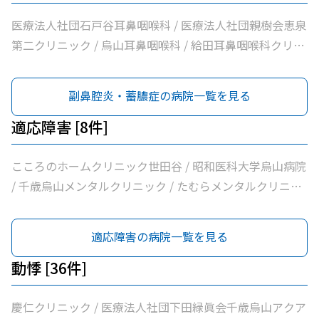
クリニック / ちとせ台内科クリニック
ダ消化器内科クリニック / 医療法人社団永研会ちとせクリ
リニック / 医療法人社団はなまる会烏山はなクリニック /
ニック / 古谷医院 / 世田谷区医師会付属烏山診療所 / 交番
医療法人社団下田緑眞会世田谷北部クリニック / 医療法人
医療法人社団石戸谷耳鼻咽喉科 / 医療法人社団親樹会恵泉
通り歯科 / 医療法人社団小島整形外科医院 / 杉浦クリニッ
社団親樹会恵泉第二クリニック / 烏山慶友整形外科・内科
第二クリニック / 烏山耳鼻咽喉科 / 給田耳鼻咽喉科クリニ
ク / 平泉医院 / 医療法人社団塩島内科医院 / 医療法人社団
総合クリニック / 医療法人社団広田内科クリニック / 医療
ック / なでしこ耳鼻咽喉科
清孝会田村クリニック / 香川内科クリニック / 大賀内科ク
法人社団世田谷おがたブレストクリニック / ヒロクリニッ
副鼻腔炎・蓄膿症の病院一覧を見る
リニック / 上祖師谷かたらいクリニック / 医療法人社団親
ク / 南烏山クリニック / Ｋメディカルクリニック / 医療法
樹会恵泉クリニック / ちとせ台内科クリニック
人社団リバイブ吉野クリニック / おくだ皮膚科クリニック
適応障害 [8件]
/ しまだクリニック / 千歳烏山駅前内科・糖尿病クリニッ
ク / ヨシダ消化器内科クリニック / 医療法人社団永研会ち
こころのホームクリニック世田谷 / 昭和医科大学烏山病院
とせクリニック / 古谷医院 / あおぞら皮膚科 / 世田谷区医
/ 千歳烏山メンタルクリニック / たむらメンタルクリニッ
師会付属烏山診療所 / みずき皮膚科 / 交番通り歯科 / 医療
ク / かぞくの杜クリニック烏山 / 医療法人社団広田内科ク
法人社団小島整形外科医院 / 杉浦クリニック / 平泉医院 /
リニック / 菱沼メンタルクリニック / 医療法人社団親樹会
適応障害の病院一覧を見る
医療法人社団塩島内科医院 / 医療法人社団清孝会田村クリ
恵泉クリニック
ニック / 香川内科クリニック / 大賀内科クリニック / 上祖
動悸 [36件]
師谷かたらいクリニック / 医療法人社団親樹会恵泉クリニ
ック / ちとせ台内科クリニック
慶仁クリニック / 医療法人社団下田緑眞会千歳烏山アクア