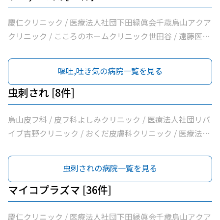
ダ消化器内科クリニック / 医療法人社団永研会ちとせクリ
ニック / 古谷医院 / 世田谷区医師会付属烏山診療所 / 交番
慶仁クリニック / 医療法人社団下田緑眞会千歳烏山アクア
通り歯科 / 医療法人社団小島整形外科医院 / 杉浦クリニッ
クリニック / こころのホームクリニック世田谷 / 遠藤医院
ク / 平泉医院 / 医療法人社団塩島内科医院 / 医療法人社団
/ 昭和医科大学烏山病院 / みなみ烏山ペインクリニック /
清孝会田村クリニック / 香川内科クリニック / 大賀内科ク
千歳烏山駅前いたがき内科クリニック内科・消化器内科・
嘔吐,吐き気の病院一覧を見る
リニック / 上祖師谷かたらいクリニック / 医療法人社団親
内視鏡内科・肛門内科 / 世田谷調布大友内科リウマチ科千
樹会恵泉クリニック / ちとせ台内科クリニック
歳烏山院 / 烏山クリニック / 医療法人社団はなまる会烏山
虫刺され [8件]
はなクリニック / 医療法人社団下田緑眞会世田谷北部クリ
ニック / 医療法人社団親樹会恵泉第二クリニック / 烏山慶
烏山皮フ科 / 皮フ科よしみクリニック / 医療法人社団リバ
友整形外科・内科総合クリニック / 医療法人社団広田内科
イブ吉野クリニック / おくだ皮膚科クリニック / 医療法人
クリニック / 医療法人社団世田谷おがたブレストクリニッ
社団永研会ちとせクリニック / 古谷医院 / あおぞら皮膚科
ク / ヒロクリニック / 南烏山クリニック / Ｋメディカルク
/ みずき皮膚科
虫刺されの病院一覧を見る
リニック / 医療法人社団リバイブ吉野クリニック / しまだ
クリニック / 千歳烏山駅前内科・糖尿病クリニック / ヨシ
マイコプラズマ [36件]
ダ消化器内科クリニック / 医療法人社団永研会ちとせクリ
ニック / 古谷医院 / 世田谷区医師会付属烏山診療所 / 交番
慶仁クリニック / 医療法人社団下田緑眞会千歳烏山アクア