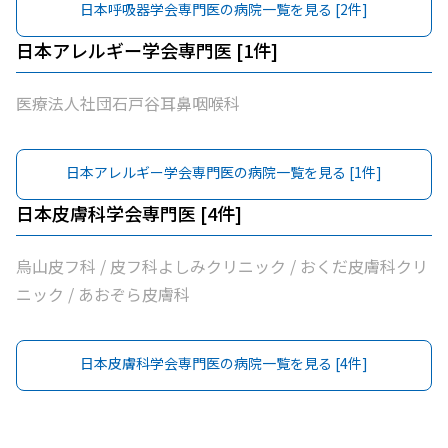
日本呼吸器学会専門医
の病院一覧を見る [
2
件]
日本アレルギー学会専門医
[
1
件]
医療法人社団石戸谷耳鼻咽喉科
日本アレルギー学会専門医
の病院一覧を見る [
1
件]
日本皮膚科学会専門医
[
4
件]
烏山皮フ科 / 皮フ科よしみクリニック / おくだ皮膚科クリ
ニック / あおぞら皮膚科
日本皮膚科学会専門医
の病院一覧を見る [
4
件]