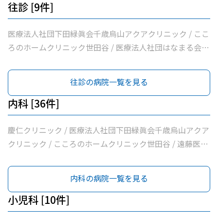
ダ消化器内科クリニック / 医療法人社団永研会ちとせクリ
往診 [9件]
ニック / 世田谷区医師会付属烏山診療所 / 給田耳鼻咽喉科
クリニック / 大賀内科クリニック / 上祖師谷かたらいクリ
医療法人社団下田緑眞会千歳烏山アクアクリニック / ここ
ニック / 医療法人社団親樹会恵泉クリニック / なでしこ耳
ろのホームクリニック世田谷 / 医療法人社団はなまる会烏
鼻咽喉科
山はなクリニック / 医療法人社団永研会ちとせクリニック
/ 医療法人社団小島整形外科医院 / 医療法人社団塩島内科
往診の病院一覧を見る
医院 / 大賀内科クリニック / 上祖師谷かたらいクリニック
/ 医療法人社団親樹会恵泉クリニック
内科 [36件]
慶仁クリニック / 医療法人社団下田緑眞会千歳烏山アクア
クリニック / こころのホームクリニック世田谷 / 遠藤医院
/ 昭和医科大学烏山病院 / みなみ烏山ペインクリニック /
千歳烏山駅前いたがき内科クリニック内科・消化器内科・
内科の病院一覧を見る
内視鏡内科・肛門内科 / 世田谷調布大友内科リウマチ科千
歳烏山院 / 烏山クリニック / 医療法人社団はなまる会烏山
小児科 [10件]
はなクリニック / 医療法人社団下田緑眞会世田谷北部クリ