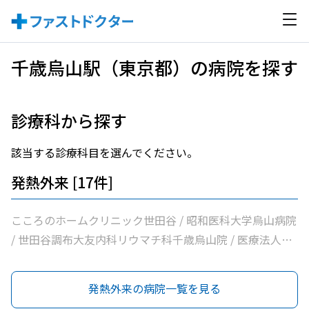
千歳烏山駅（東京都）の病院を探す
診療科から探す
該当する診療科目を選んでください。
発熱外来 [17件]
こころのホームクリニック世田谷 / 昭和医科大学烏山病院
/ 世田谷調布大友内科リウマチ科千歳烏山院 / 医療法人社
団石戸谷耳鼻咽喉科 / 烏山クリニック / 医療法人社団はな
まる会烏山はなクリニック / 医療法人社団親樹会恵泉第二
発熱外来の病院一覧を見る
クリニック / 南烏山クリニック / しまだクリニック / ヨシ