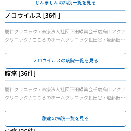
じんましんの病院一覧を見る
リニック / 医療法人社団リバイブ吉野クリニック / しまだ
クリニック / 千歳烏山駅前内科・糖尿病クリニック / ヨシ
ノロウイルス [36件]
ダ消化器内科クリニック / 医療法人社団永研会ちとせクリ
ニック / 古谷医院 / 世田谷区医師会付属烏山診療所 / 交番
慶仁クリニック / 医療法人社団下田緑眞会千歳烏山アクア
通り歯科 / 医療法人社団小島整形外科医院 / 杉浦クリニッ
クリニック / こころのホームクリニック世田谷 / 遠藤医院
ク / 平泉医院 / 医療法人社団塩島内科医院 / 医療法人社団
/ 昭和医科大学烏山病院 / みなみ烏山ペインクリニック /
清孝会田村クリニック / 香川内科クリニック / 大賀内科ク
千歳烏山駅前いたがき内科クリニック内科・消化器内科・
ノロウイルスの病院一覧を見る
リニック / 上祖師谷かたらいクリニック / 医療法人社団親
内視鏡内科・肛門内科 / 世田谷調布大友内科リウマチ科千
樹会恵泉クリニック / ちとせ台内科クリニック
歳烏山院 / 烏山クリニック / 医療法人社団はなまる会烏山
腹痛 [36件]
はなクリニック / 医療法人社団下田緑眞会世田谷北部クリ
ニック / 医療法人社団親樹会恵泉第二クリニック / 烏山慶
慶仁クリニック / 医療法人社団下田緑眞会千歳烏山アクア
友整形外科・内科総合クリニック / 医療法人社団広田内科
クリニック / こころのホームクリニック世田谷 / 遠藤医院
クリニック / 医療法人社団世田谷おがたブレストクリニッ
/ 昭和医科大学烏山病院 / みなみ烏山ペインクリニック /
ク / ヒロクリニック / 南烏山クリニック / Ｋメディカルク
千歳烏山駅前いたがき内科クリニック内科・消化器内科・
腹痛の病院一覧を見る
リニック / 医療法人社団リバイブ吉野クリニック / しまだ
内視鏡内科・肛門内科 / 世田谷調布大友内科リウマチ科千
クリニック / 千歳烏山駅前内科・糖尿病クリニック / ヨシ
歳烏山院 / 烏山クリニック / 医療法人社団はなまる会烏山