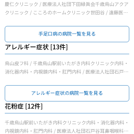
慶仁クリニック / 医療法人社団下田緑眞会千歳烏山アクア
クリニック / こころのホームクリニック世田谷 / 遠藤医院
/ 昭和医科大学烏山病院 / みなみ烏山ペインクリニック /
千歳烏山駅前いたがき内科クリニック内科・消化器内科・
手足口病の病院一覧を見る
内視鏡内科・肛門内科 / 世田谷調布大友内科リウマチ科千
歳烏山院 / Ｋ２こどもクリニック / 烏山クリニック / 医療
アレルギー症状 [13件]
法人社団はなまる会烏山はなクリニック / 医療法人社団下
田緑眞会世田谷北部クリニック / 医療法人社団親樹会恵泉
烏山皮フ科 / 千歳烏山駅前いたがき内科クリニック内科・
第二クリニック / 烏山慶友整形外科・内科総合クリニック
消化器内科・内視鏡内科・肛門内科 / 医療法人社団石戸谷
/ 医療法人社団広田内科クリニック / 医療法人社団世田谷
耳鼻咽喉科 / 皮フ科よしみクリニック / 医療法人社団はな
おがたブレストクリニック / ヒロクリニック / 南烏山クリ
まる会烏山はなクリニック / Ｋメディカルクリニック / 医
アレルギー症状の病院一覧を見る
ニック / Ｋメディカルクリニック / 医療法人社団リバイブ
療法人社団リバイブ吉野クリニック / おくだ皮膚科クリニ
吉野クリニック / しまだクリニック / 千歳烏山駅前内科・
ック / 医療法人社団永研会ちとせクリニック / 古谷医院 /
花粉症 [12件]
糖尿病クリニック / ヨシダ消化器内科クリニック / 医療法
あおぞら皮膚科 / みずき皮膚科 / ほった小児科クリニック
人社団永研会ちとせクリニック / かねみつ小児クリニック
千歳烏山駅前いたがき内科クリニック内科・消化器内科・
/ 古谷医院 / 世田谷区医師会付属烏山診療所 / 交番通り歯
内視鏡内科・肛門内科 / 医療法人社団石戸谷耳鼻咽喉科 /