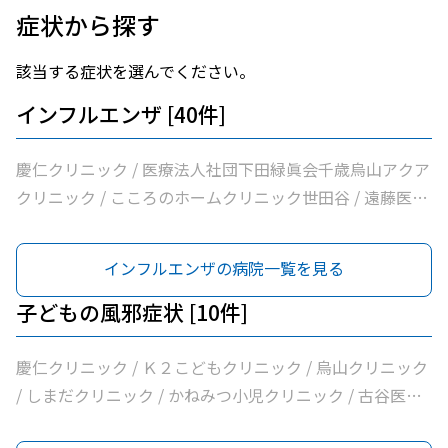
症状から探す
該当する症状を選んでください。
インフルエンザ [40件]
慶仁クリニック / 医療法人社団下田緑眞会千歳烏山アクア
クリニック / こころのホームクリニック世田谷 / 遠藤医院
/ 昭和医科大学烏山病院 / みなみ烏山ペインクリニック /
千歳烏山駅前いたがき内科クリニック内科・消化器内科・
インフルエンザの病院一覧を見る
内視鏡内科・肛門内科 / 世田谷調布大友内科リウマチ科千
歳烏山院 / Ｋ２こどもクリニック / 烏山クリニック / 医療
子どもの風邪症状 [10件]
法人社団はなまる会烏山はなクリニック / 医療法人社団下
田緑眞会世田谷北部クリニック / 医療法人社団親樹会恵泉
慶仁クリニック / Ｋ２こどもクリニック / 烏山クリニック
第二クリニック / 烏山慶友整形外科・内科総合クリニック
/ しまだクリニック / かねみつ小児クリニック / 古谷医院 /
/ 医療法人社団広田内科クリニック / 医療法人社団世田谷
世田谷区医師会付属烏山診療所 / からすやま小児科 / 大賀