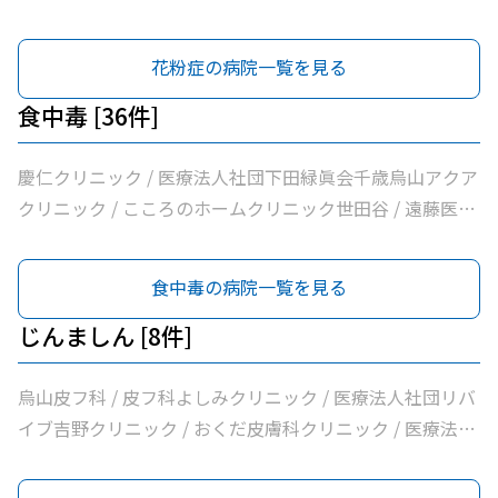
科 / 医療法人社団小島整形外科医院 / 杉浦クリニック / か
医療法人社団はなまる会烏山はなクリニック / 医療法人社
らすやま小児科 / 平泉医院 / 医療法人社団塩島内科医院 /
団親樹会恵泉第二クリニック / 烏山耳鼻咽喉科 / Ｋメディ
花粉症の病院一覧を見る
医療法人社団清孝会田村クリニック / 香川内科クリニック
カルクリニック / 医療法人社団リバイブ吉野クリニック /
/ 大賀内科クリニック / 上祖師谷かたらいクリニック / 医
あおぞら皮膚科 / みずき皮膚科 / 給田耳鼻咽喉科クリニッ
食中毒 [36件]
療法人社団親樹会恵泉クリニック / ほった小児科クリニッ
ク / ほった小児科クリニック / なでしこ耳鼻咽喉科
ク / ちとせ台内科クリニック
慶仁クリニック / 医療法人社団下田緑眞会千歳烏山アクア
クリニック / こころのホームクリニック世田谷 / 遠藤医院
/ 昭和医科大学烏山病院 / みなみ烏山ペインクリニック /
千歳烏山駅前いたがき内科クリニック内科・消化器内科・
食中毒の病院一覧を見る
内視鏡内科・肛門内科 / 世田谷調布大友内科リウマチ科千
歳烏山院 / 烏山クリニック / 医療法人社団はなまる会烏山
じんましん [8件]
はなクリニック / 医療法人社団下田緑眞会世田谷北部クリ
ニック / 医療法人社団親樹会恵泉第二クリニック / 烏山慶
烏山皮フ科 / 皮フ科よしみクリニック / 医療法人社団リバ
友整形外科・内科総合クリニック / 医療法人社団広田内科
イブ吉野クリニック / おくだ皮膚科クリニック / 医療法人
クリニック / 医療法人社団世田谷おがたブレストクリニッ
社団永研会ちとせクリニック / 古谷医院 / あおぞら皮膚科
ク / ヒロクリニック / 南烏山クリニック / Ｋメディカルク
/ みずき皮膚科