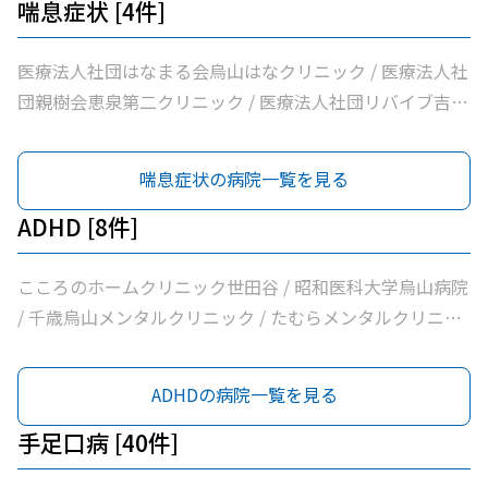
クリニック / 千歳烏山駅前内科・糖尿病クリニック / ヨシ
喘息症状 [4件]
ダ消化器内科クリニック / 医療法人社団永研会ちとせクリ
ニック / 古谷医院 / 世田谷区医師会付属烏山診療所 / 交番
医療法人社団はなまる会烏山はなクリニック / 医療法人社
通り歯科 / 医療法人社団小島整形外科医院 / 杉浦クリニッ
団親樹会恵泉第二クリニック / 医療法人社団リバイブ吉野
ク / 平泉医院 / 医療法人社団塩島内科医院 / 医療法人社団
クリニック / 杉浦クリニック
清孝会田村クリニック / 香川内科クリニック / 大賀内科ク
喘息症状の病院一覧を見る
リニック / 上祖師谷かたらいクリニック / 医療法人社団親
樹会恵泉クリニック / ちとせ台内科クリニック
ADHD [8件]
こころのホームクリニック世田谷 / 昭和医科大学烏山病院
/ 千歳烏山メンタルクリニック / たむらメンタルクリニッ
ク / かぞくの杜クリニック烏山 / 医療法人社団広田内科ク
リニック / 菱沼メンタルクリニック / 医療法人社団親樹会
ADHDの病院一覧を見る
恵泉クリニック
手足口病 [40件]