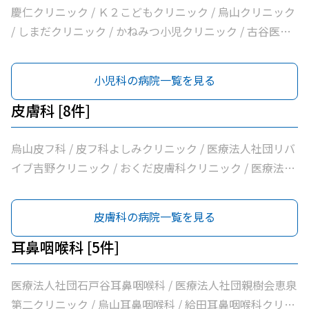
ニック / 医療法人社団親樹会恵泉第二クリニック / 烏山慶
慶仁クリニック / Ｋ２こどもクリニック / 烏山クリニック
友整形外科・内科総合クリニック / 医療法人社団広田内科
/ しまだクリニック / かねみつ小児クリニック / 古谷医院 /
クリニック / 医療法人社団世田谷おがたブレストクリニッ
世田谷区医師会付属烏山診療所 / からすやま小児科 / 大賀
ク / ヒロクリニック / 南烏山クリニック / Ｋメディカルク
内科クリニック / ほった小児科クリニック
小児科の病院一覧を見る
リニック / 医療法人社団リバイブ吉野クリニック / しまだ
クリニック / 千歳烏山駅前内科・糖尿病クリニック / ヨシ
皮膚科 [8件]
ダ消化器内科クリニック / 医療法人社団永研会ちとせクリ
ニック / 古谷医院 / 世田谷区医師会付属烏山診療所 / 交番
烏山皮フ科 / 皮フ科よしみクリニック / 医療法人社団リバ
通り歯科 / 医療法人社団小島整形外科医院 / 杉浦クリニッ
イブ吉野クリニック / おくだ皮膚科クリニック / 医療法人
ク / 平泉医院 / 医療法人社団塩島内科医院 / 医療法人社団
社団永研会ちとせクリニック / 古谷医院 / あおぞら皮膚科
清孝会田村クリニック / 香川内科クリニック / 大賀内科ク
/ みずき皮膚科
皮膚科の病院一覧を見る
リニック / 上祖師谷かたらいクリニック / 医療法人社団親
樹会恵泉クリニック / ちとせ台内科クリニック
耳鼻咽喉科 [5件]
医療法人社団石戸谷耳鼻咽喉科 / 医療法人社団親樹会恵泉
第二クリニック / 烏山耳鼻咽喉科 / 給田耳鼻咽喉科クリニ