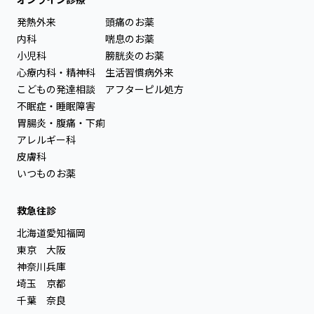
発熱外来
頭痛のお薬
内科
喘息のお薬
小児科
膀胱炎のお薬
心療内科・精神科
生活習慣病外来
こどもの発達相談
アフターピル処方
不眠症・睡眠障害
胃腸炎・腹痛・下痢
アレルギー科
皮膚科
いつものお薬
救急往診
北海道
愛知
福岡
東京
大阪
神奈川
兵庫
埼玉
京都
千葉
奈良