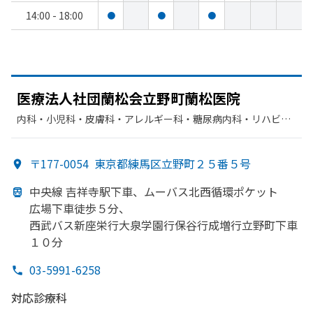
14:00 - 18:00
●
●
●
医療法人社団蘭松会立野町蘭松医院
内科・​小児科・​皮膚科・​アレルギー科・​糖尿病内科・​リハビリ
テーション
〒177-0054
東京都練馬区立野町２５番５号
中央線 吉祥寺駅下車、
ムーバス北西循環ポケット
広場下車徒歩５分、
西武バス新座栄行大泉学園行保谷行成増行立野町下車
１０分
03-5991-6258
対応診療科