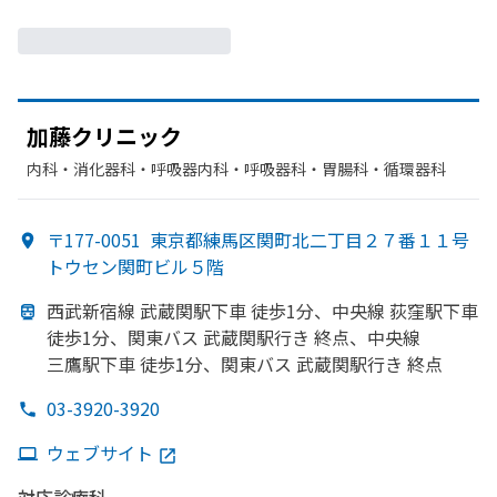
加藤クリニック
内科・​消化器科・​呼吸器内科・​呼吸器科・​胃腸科・​循環器科
〒177-0051
東京都練馬区関町北二丁目２７番１１号
トウセン関町ビル５階
西武新宿線 武蔵関駅下車 徒歩1分、
中央線 荻窪駅下車
徒歩1分、
関東バス 武蔵関駅
行き 終点、
中央線
三鷹駅下車 徒歩1分、
関東バス 武蔵関駅
行き 終点
03-3920-3920
ウェブサイト