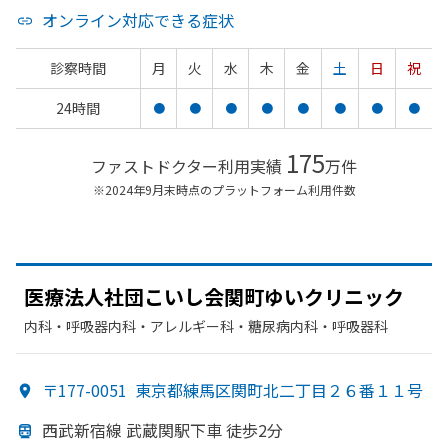
オンライン対応できる症状
診察時間
月
火
水
木
金
土
日
祝
24時間
●
●
●
●
●
●
●
●
175
ファストドクター利用実績
万件
※2024年9月末時点のプラットフォーム利用件数
医療法人社団こいし会関町ゆい
クリニック
内科・​呼吸器内科・​アレルギー科・​糖尿病内科・​呼吸器科
〒177-0051
東京都練馬区関町北二丁目２６番１１号
西武新宿線 武蔵関駅下車 徒歩2分