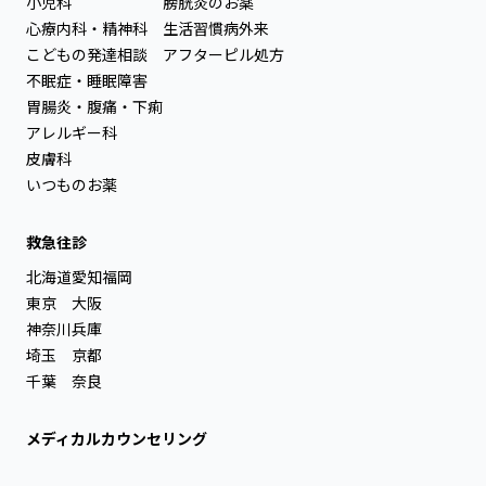
小児科
膀胱炎のお薬
心療内科・精神科
生活習慣病外来
こどもの発達相談
アフターピル処方
不眠症・睡眠障害
胃腸炎・腹痛・下痢
アレルギー科
皮膚科
いつものお薬
救急往診
北海道
愛知
福岡
東京
大阪
神奈川
兵庫
埼玉
京都
千葉
奈良
メディカルカウンセリング