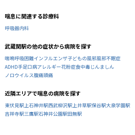
喘息に関連する診療科
呼吸器内科
武蔵関駅の他の症状から病院を探す
喘鳴
呼吸困難
インフルエンザ
子どもの風邪
風邪
不眠症
ADHD
手足口病
アレルギー
花粉症
食中毒
じんましん
ノロウイルス
腹痛
頭痛
近隣エリアで喘息の病院を探す
東伏見駅
上石神井駅
西武柳沢駅
上井草駅
保谷駅
大泉学園駅
吉祥寺駅
三鷹駅
石神井公園駅
田無駅