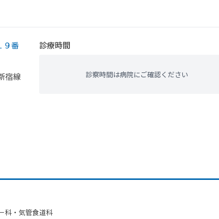
１９番
診療時間
診察時間は病院にご確認ください
新宿線
ー科・​気管食道科