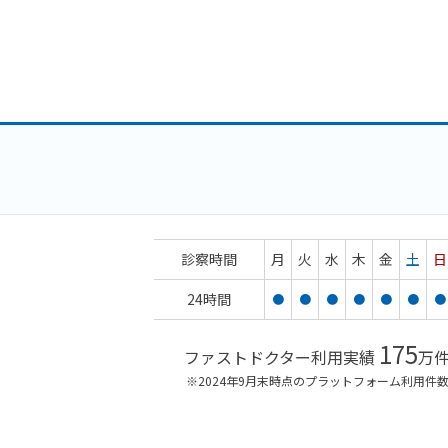
診察時間
月
火
水
木
金
土
日
24時間
●
●
●
●
●
●
●
175
ファストドクター利用実績
万
※2024年9月末時点のプラットフォーム利用件