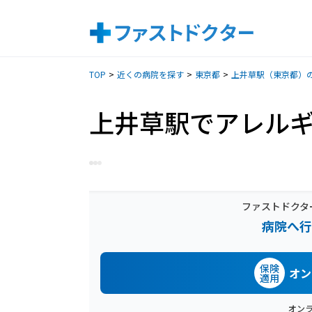
TOP
近くの病院を探す
東京都
上井草駅（東京都）
上井草駅でアレル
ファストドクタ
病院へ行
保険
オン
適用
オン