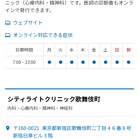
ニック（心療内科・精神科）です。医師の診断書もオンラ
インで発行できます。
ウェブサイト
オンライン対応できる症状
診察時間
月
火
水
木
金
土
日
祝
7:00 - 23:00
●
●
●
●
●
●
●
●
シティライトクリニック歌舞伎
町
内科・​心療内科・​精神科・神経科
〒160-0021
東京都新宿区歌舞伎町二丁目４６番８号
新宿日章ビル３階