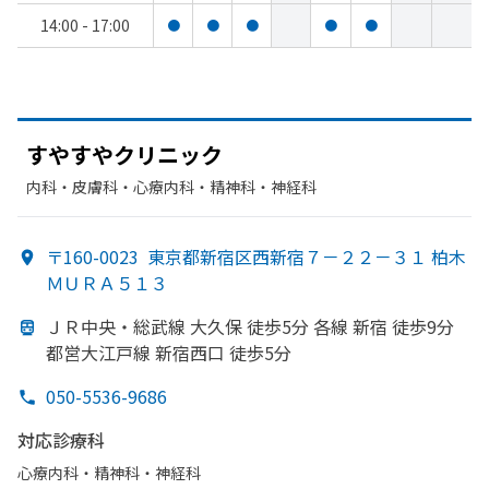
14:00 - 17:00
●
●
●
●
●
すやすや
クリニック
内科・​皮膚科・​心療内科・​精神科・神経科
〒160-0023
東京都新宿区西新宿７－２２－３１ 柏木
ＭＵＲＡ５１３
ＪＲ中央・総武線 大久保 徒歩5分 各線 新宿 徒歩9分
都営大江戸線 新宿西口 徒歩5分
050-5536-9686
対応診療科
心療内科・​精神科・神経科