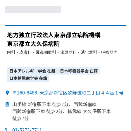
地方
独立行政法人東京都立病院機構
東京都立大久保病院
内科・​皮膚科・​耳鼻咽喉科・​泌尿器科・​消化器科・​呼吸器内
科・​精神科・神経科・​内分泌科・​腎臓内科・外科・​神経内科・​
外科・​整形外科・​リハビリテーション・​脳神経外科・​婦人科・​
眼科・​歯科口腔外科・​麻酔科・​放射線科・​臨床検査・病理診
日本アレルギー学会
在籍
日本呼吸器学会
在籍
断・​循環器科・​乳腺外科
日本糖尿病学会
在籍
〒160-8488
東京都新宿区歌舞伎町二丁目４４番１号
山手線 新宿駅下車 徒歩7分、
西武新宿線
西武新宿駅下車 徒歩2分、
総武線 大久保駅下車
徒歩7分
03-5273-7711