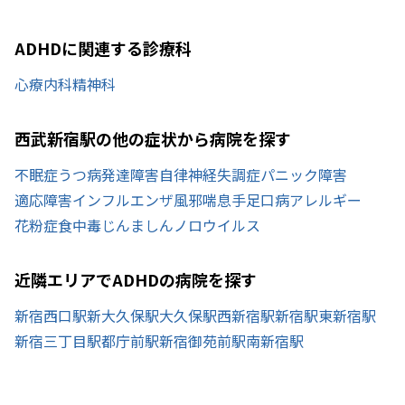
ADHDに関連する診療科
心療内科
精神科
西武新宿駅の他の症状から病院を探す
不眠症
うつ病
発達障害
自律神経失調症
パニック障害
適応障害
インフルエンザ
風邪
喘息
手足口病
アレルギー
花粉症
食中毒
じんましん
ノロウイルス
近隣エリアでADHDの病院を探す
新宿西口駅
新大久保駅
大久保駅
西新宿駅
新宿駅
東新宿駅
新宿三丁目駅
都庁前駅
新宿御苑前駅
南新宿駅