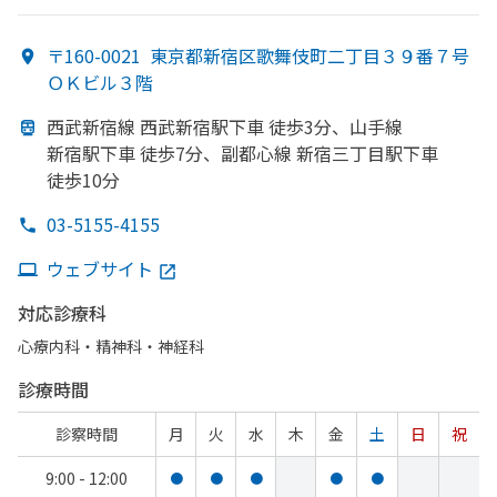
〒160-0021
東京都新宿区歌舞伎町二丁目３９番７号
ＯＫビル３階
西武新宿線 西武新宿駅下車 徒歩3分、
山手線
新宿駅下車 徒歩7分、
副都心線 新宿三丁目駅下車
徒歩10分
03-5155-4155
ウェブサイト
対応診療科
心療内科・​精神科・神経科
診療時間
診察時間
月
火
水
木
金
土
日
祝
9:00 - 12:00
●
●
●
●
●