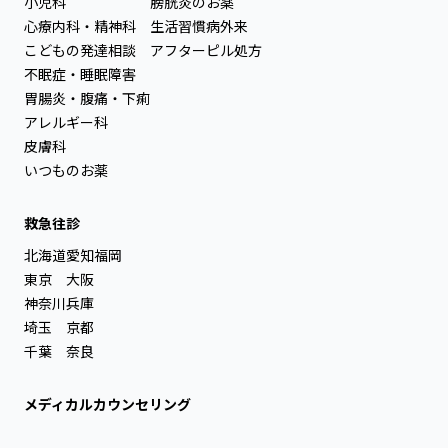
小児科
膀胱炎のお薬
心療内科・精神科
生活習慣病外来
こどもの発達相談
アフターピル処方
不眠症・睡眠障害
胃腸炎・腹痛・下痢
アレルギー科
皮膚科
いつものお薬
救急往診
北海道
愛知
福岡
東京
大阪
神奈川
兵庫
埼玉
京都
千葉
奈良
メディカルカウンセリング