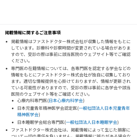
掲載情報に関するご注意事項
掲載情報はファストドクター株式会社が収集した情報をもとに
しています。診療科や診察時間が変更されている場合がありま
すので、受診の際は事前に該当医院のウェブサイト等でご確認
ください。
専門医の在籍情報については、各専門医を認定する学会などの
情報をもとにファストドクター株式会社が独自に収集しており
ます。適切な情報提供を心掛けておりますが、情報が更新され
ている可能性がありますので、受診の際は事前に各学会や該当
医院のウェブサイト等をご確認ください。
心療内科専門医(
日本心療内科学会
)
日本児童青年精神医学会認定医(
一般社団法人日本児童青年
精神医学会
)
日本睡眠学会総合専門医(
一般社団法人日本睡眠学会
)
ファストドクター株式会社は、掲載情報によって生じた損害に
ついて一切の責任を負いません。掲載情報に誤りがある場合な