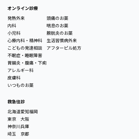
オンライン診療
発熱外来
頭痛のお薬
内科
喘息のお薬
小児科
膀胱炎のお薬
心療内科・精神科
生活習慣病外来
こどもの発達相談
アフターピル処方
不眠症・睡眠障害
胃腸炎・腹痛・下痢
アレルギー科
皮膚科
いつものお薬
救急往診
北海道
愛知
福岡
東京
大阪
神奈川
兵庫
埼玉
京都