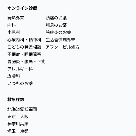
オンライン診療
発熱外来
頭痛のお薬
内科
喘息のお薬
小児科
膀胱炎のお薬
心療内科・精神科
生活習慣病外来
こどもの発達相談
アフターピル処方
不眠症・睡眠障害
胃腸炎・腹痛・下痢
アレルギー科
皮膚科
いつものお薬
救急往診
北海道
愛知
福岡
東京
大阪
神奈川
兵庫
埼玉
京都