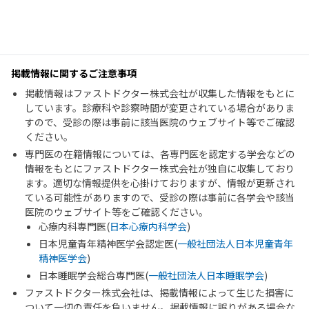
掲載情報に関するご注意事項
掲載情報はファストドクター株式会社が収集した情報をもとに
しています。診療科や診察時間が変更されている場合がありま
すので、受診の際は事前に該当医院のウェブサイト等でご確認
ください。
専門医の在籍情報については、各専門医を認定する学会などの
情報をもとにファストドクター株式会社が独自に収集しており
ます。適切な情報提供を心掛けておりますが、情報が更新され
ている可能性がありますので、受診の際は事前に各学会や該当
医院のウェブサイト等をご確認ください。
心療内科専門医(
日本心療内科学会
)
日本児童青年精神医学会認定医(
一般社団法人日本児童青年
精神医学会
)
日本睡眠学会総合専門医(
一般社団法人日本睡眠学会
)
ファストドクター株式会社は、掲載情報によって生じた損害に
ついて一切の責任を負いません。掲載情報に誤りがある場合な