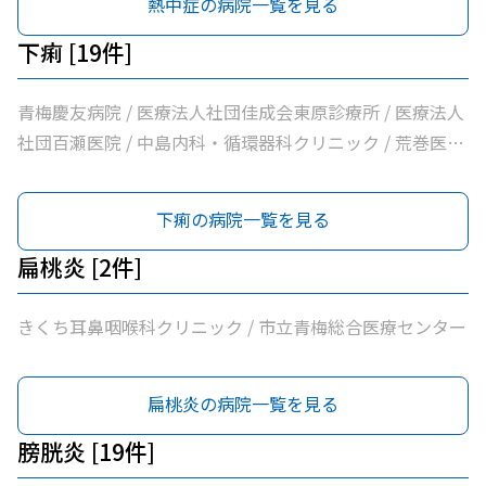
熱中症の病院一覧を見る
会ひまわり在宅診療所 / 坂元医院 / 吉野医院 / 医療法人社
団亀生会丹生クリニック / 河辺駅前クリニック / 医療法人
下痢 [19件]
社団片平医院 / なごみクリニック / こみ内科クリニック /
やすらぎ在宅診療所 / 市立青梅総合医療センター / 医療法
青梅慶友病院 / 医療法人社団佳成会東原診療所 / 医療法人
人社団和風会多摩リハビリテーション病院
社団百瀬医院 / 中島内科・循環器科クリニック / 荒巻医院
/ こじまファミリークリニック / 足立医院 / 医療法人社団
三清会青梅かすみ台クリニック / 医療法人社団向日葵清心
下痢の病院一覧を見る
会ひまわり在宅診療所 / 坂元医院 / 吉野医院 / 医療法人社
団亀生会丹生クリニック / 河辺駅前クリニック / 医療法人
扁桃炎 [2件]
社団片平医院 / なごみクリニック / こみ内科クリニック /
やすらぎ在宅診療所 / 市立青梅総合医療センター / 医療法
きくち耳鼻咽喉科クリニック / 市立青梅総合医療センター
人社団和風会多摩リハビリテーション病院
扁桃炎の病院一覧を見る
膀胱炎 [19件]