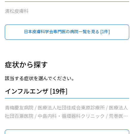
濱松皮膚科
日本皮膚科学会専門医
の病院一覧を見る [
1
件]
症状から探す
該当する症状を選んでください。
インフルエンザ [19件]
青梅慶友病院 / 医療法人社団佳成会東原診療所 / 医療法人
社団百瀬医院 / 中島内科・循環器科クリニック / 荒巻医院
/ こじまファミリークリニック / 足立医院 / 医療法人社団
三清会青梅かすみ台クリニック / 医療法人社団向日葵清心