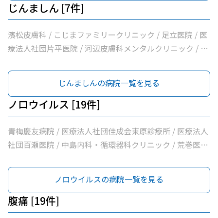
団亀生会丹生クリニック / 河辺駅前クリニック / 医療法人
じんましん [7件]
社団片平医院 / なごみクリニック / こみ内科クリニック /
やすらぎ在宅診療所 / 市立青梅総合医療センター / 医療法
濱松皮膚科 / こじまファミリークリニック / 足立医院 / 医
人社団和風会多摩リハビリテーション病院
療法人社団片平医院 / 河辺皮膚科メンタルクリニック / 市
立青梅総合医療センター / 医療法人社団和風会多摩リハビ
リテーション病院
じんましんの病院一覧を見る
ノロウイルス [19件]
青梅慶友病院 / 医療法人社団佳成会東原診療所 / 医療法人
社団百瀬医院 / 中島内科・循環器科クリニック / 荒巻医院
/ こじまファミリークリニック / 足立医院 / 医療法人社団
三清会青梅かすみ台クリニック / 医療法人社団向日葵清心
ノロウイルスの病院一覧を見る
会ひまわり在宅診療所 / 坂元医院 / 吉野医院 / 医療法人社
団亀生会丹生クリニック / 河辺駅前クリニック / 医療法人
腹痛 [19件]
社団片平医院 / なごみクリニック / こみ内科クリニック /