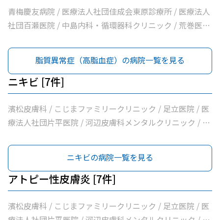
やすらぎ在宅診療所 / 市立青梅総合医療センター / 医療法
青梅慶友病院 / 医療法人社団佳成会東原診療所 / 医療法人
人社団和風会多摩リハビリテーション病院
社団百瀬医院 / 中島内科・循環器科クリニック / 荒巻医院
/ こじまファミリークリニック / 足立医院 / 医療法人社団
三清会青梅かすみ台クリニック / 医療法人社団向日葵清心
脂質異常症（高脂血症）の病院一覧を見る
会ひまわり在宅診療所 / 坂元医院 / 吉野医院 / 医療法人社
団亀生会丹生クリニック / 河辺駅前クリニック / 医療法人
ニキビ [7件]
社団片平医院 / なごみクリニック / こみ内科クリニック /
やすらぎ在宅診療所 / 市立青梅総合医療センター / 医療法
濱松皮膚科 / こじまファミリークリニック / 足立医院 / 医
人社団和風会多摩リハビリテーション病院
療法人社団片平医院 / 河辺皮膚科メンタルクリニック / 市
立青梅総合医療センター / 医療法人社団和風会多摩リハビ
リテーション病院
ニキビの病院一覧を見る
アトピー性皮膚炎 [7件]
濱松皮膚科 / こじまファミリークリニック / 足立医院 / 医
療法人社団片平医院 / 河辺皮膚科メンタルクリニック / 市