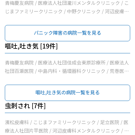
やすらぎ在宅診療所 / 市立青梅総合医療センター / 医療法
青梅慶友病院 / 医療法人社団瀧川メンタルクリニック / こ
人社団和風会多摩リハビリテーション病院
じまファミリークリニック / 中野クリニック / 河辺皮膚科
メンタルクリニック / 市立青梅総合医療センター
パニック障害の病院一覧を見る
嘔吐,吐き気 [19件]
青梅慶友病院 / 医療法人社団佳成会東原診療所 / 医療法人
社団百瀬医院 / 中島内科・循環器科クリニック / 荒巻医院
/ こじまファミリークリニック / 足立医院 / 医療法人社団
三清会青梅かすみ台クリニック / 医療法人社団向日葵清心
嘔吐,吐き気の病院一覧を見る
会ひまわり在宅診療所 / 坂元医院 / 吉野医院 / 医療法人社
団亀生会丹生クリニック / 河辺駅前クリニック / 医療法人
虫刺され [7件]
社団片平医院 / なごみクリニック / こみ内科クリニック /
やすらぎ在宅診療所 / 市立青梅総合医療センター / 医療法
濱松皮膚科 / こじまファミリークリニック / 足立医院 / 医
人社団和風会多摩リハビリテーション病院
療法人社団片平医院 / 河辺皮膚科メンタルクリニック / 市