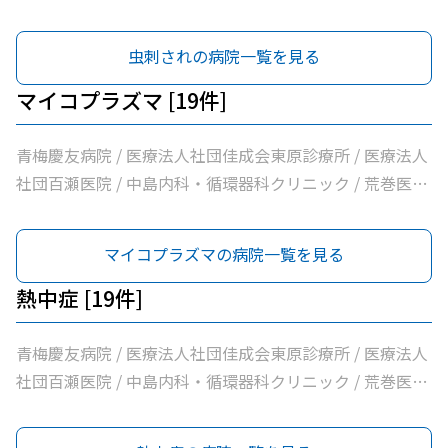
立青梅総合医療センター / 医療法人社団和風会多摩リハビ
リテーション病院
虫刺されの病院一覧を見る
マイコプラズマ [19件]
青梅慶友病院 / 医療法人社団佳成会東原診療所 / 医療法人
社団百瀬医院 / 中島内科・循環器科クリニック / 荒巻医院
/ こじまファミリークリニック / 足立医院 / 医療法人社団
三清会青梅かすみ台クリニック / 医療法人社団向日葵清心
マイコプラズマの病院一覧を見る
会ひまわり在宅診療所 / 坂元医院 / 吉野医院 / 医療法人社
団亀生会丹生クリニック / 河辺駅前クリニック / 医療法人
熱中症 [19件]
社団片平医院 / なごみクリニック / こみ内科クリニック /
やすらぎ在宅診療所 / 市立青梅総合医療センター / 医療法
青梅慶友病院 / 医療法人社団佳成会東原診療所 / 医療法人
人社団和風会多摩リハビリテーション病院
社団百瀬医院 / 中島内科・循環器科クリニック / 荒巻医院
/ こじまファミリークリニック / 足立医院 / 医療法人社団
三清会青梅かすみ台クリニック / 医療法人社団向日葵清心