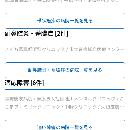
ク / 荒巻医院 / こじまファミリークリニック / 足立医院 /
医療法人社団三清会青梅かすみ台クリニック / 医療法人社
帯状疱疹の病院一覧を見る
団向日葵清心会ひまわり在宅診療所 / 坂元医院 / 吉野医院
/ 医療法人社団亀生会丹生クリニック / 河辺駅前クリニッ
副鼻腔炎・蓄膿症 [2件]
ク / 医療法人社団片平医院 / 河辺皮膚科メンタルクリニッ
ク / なごみクリニック / こみ内科クリニック / やすらぎ在
きくち耳鼻咽喉科クリニック / 市立青梅総合医療センター
宅診療所 / 市立青梅総合医療センター / 医療法人社団和風
会多摩リハビリテーション病院
副鼻腔炎・蓄膿症の病院一覧を見る
適応障害 [6件]
青梅慶友病院 / 医療法人社団瀧川メンタルクリニック / こ
じまファミリークリニック / 中野クリニック / 河辺皮膚科
メンタルクリニック / 市立青梅総合医療センター
適応障害の病院一覧を見る