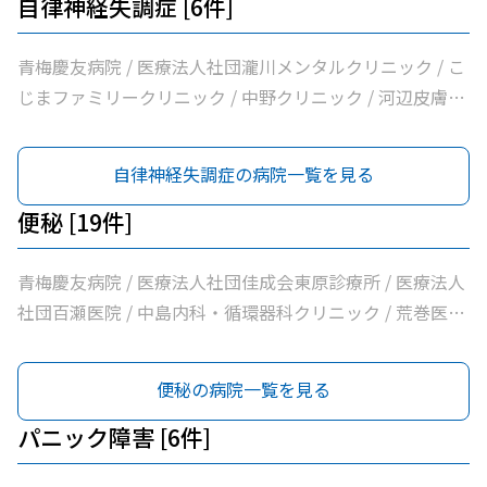
自律神経失調症 [6件]
青梅慶友病院 / 医療法人社団瀧川メンタルクリニック / こ
じまファミリークリニック / 中野クリニック / 河辺皮膚科
メンタルクリニック / 市立青梅総合医療センター
自律神経失調症の病院一覧を見る
便秘 [19件]
青梅慶友病院 / 医療法人社団佳成会東原診療所 / 医療法人
社団百瀬医院 / 中島内科・循環器科クリニック / 荒巻医院
/ こじまファミリークリニック / 足立医院 / 医療法人社団
三清会青梅かすみ台クリニック / 医療法人社団向日葵清心
便秘の病院一覧を見る
会ひまわり在宅診療所 / 坂元医院 / 吉野医院 / 医療法人社
団亀生会丹生クリニック / 河辺駅前クリニック / 医療法人
パニック障害 [6件]
社団片平医院 / なごみクリニック / こみ内科クリニック /