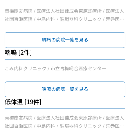
社団片平医院 / なごみクリニック / こみ内科クリニック /
やすらぎ在宅診療所 / 市立青梅総合医療センター / 医療法
青梅慶友病院 / 医療法人社団佳成会東原診療所 / 医療法人
人社団和風会多摩リハビリテーション病院
社団百瀬医院 / 中島内科・循環器科クリニック / 荒巻医院
/ こじまファミリークリニック / 足立医院 / 医療法人社団
三清会青梅かすみ台クリニック / 医療法人社団向日葵清心
胸痛の病院一覧を見る
会ひまわり在宅診療所 / 坂元医院 / 吉野医院 / 医療法人社
団亀生会丹生クリニック / 河辺駅前クリニック / 医療法人
喘鳴 [2件]
社団片平医院 / なごみクリニック / こみ内科クリニック /
やすらぎ在宅診療所 / 市立青梅総合医療センター / 医療法
こみ内科クリニック / 市立青梅総合医療センター
人社団和風会多摩リハビリテーション病院
喘鳴の病院一覧を見る
低体温 [19件]
青梅慶友病院 / 医療法人社団佳成会東原診療所 / 医療法人
社団百瀬医院 / 中島内科・循環器科クリニック / 荒巻医院