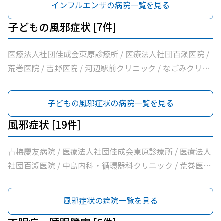
インフルエンザの病院一覧を見る
会ひまわり在宅診療所 / 坂元医院 / 吉野医院 / 医療法人社
団亀生会丹生クリニック / 河辺駅前クリニック / 医療法人
子どもの風邪症状 [7件]
社団片平医院 / なごみクリニック / こみ内科クリニック /
やすらぎ在宅診療所 / 市立青梅総合医療センター / 医療法
医療法人社団佳成会東原診療所 / 医療法人社団百瀬医院 /
人社団和風会多摩リハビリテーション病院
荒巻医院 / 吉野医院 / 河辺駅前クリニック / なごみクリニ
ック / 市立青梅総合医療センター
子どもの風邪症状の病院一覧を見る
風邪症状 [19件]
青梅慶友病院 / 医療法人社団佳成会東原診療所 / 医療法人
社団百瀬医院 / 中島内科・循環器科クリニック / 荒巻医院
/ こじまファミリークリニック / 足立医院 / 医療法人社団
三清会青梅かすみ台クリニック / 医療法人社団向日葵清心
風邪症状の病院一覧を見る
会ひまわり在宅診療所 / 坂元医院 / 吉野医院 / 医療法人社
団亀生会丹生クリニック / 河辺駅前クリニック / 医療法人