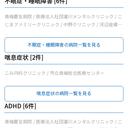
不眠症・睡眠障害 [6件]
社団片平医院 / なごみクリニック / こみ内科クリニック /
やすらぎ在宅診療所 / 市立青梅総合医療センター / 医療法
青梅慶友病院 / 医療法人社団瀧川メンタルクリニック / こ
人社団和風会多摩リハビリテーション病院
じまファミリークリニック / 中野クリニック / 河辺皮膚科
メンタルクリニック / 市立青梅総合医療センター
不眠症・睡眠障害の病院一覧を見る
喘息症状 [2件]
こみ内科クリニック / 市立青梅総合医療センター
喘息症状の病院一覧を見る
ADHD [6件]
青梅慶友病院 / 医療法人社団瀧川メンタルクリニック / こ