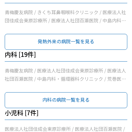
青梅慶友病院 / きくち耳鼻咽喉科クリニック / 医療法人社
団佳成会東原診療所 / 医療法人社団百瀬医院 / 中島内科・
循環器科クリニック / 荒巻医院 / こじまファミリークリニ
ック / 坂元医院 / 河辺駅前クリニック / なごみクリニック
発熱外来の病院一覧を見る
/ 市立青梅総合医療センター
内科 [19件]
青梅慶友病院 / 医療法人社団佳成会東原診療所 / 医療法人
社団百瀬医院 / 中島内科・循環器科クリニック / 荒巻医院
/ こじまファミリークリニック / 足立医院 / 医療法人社団
三清会青梅かすみ台クリニック / 医療法人社団向日葵清心
内科の病院一覧を見る
会ひまわり在宅診療所 / 坂元医院 / 吉野医院 / 医療法人社
団亀生会丹生クリニック / 河辺駅前クリニック / 医療法人
小児科 [7件]
社団片平医院 / なごみクリニック / こみ内科クリニック /
やすらぎ在宅診療所 / 市立青梅総合医療センター / 医療法
医療法人社団佳成会東原診療所 / 医療法人社団百瀬医院 /