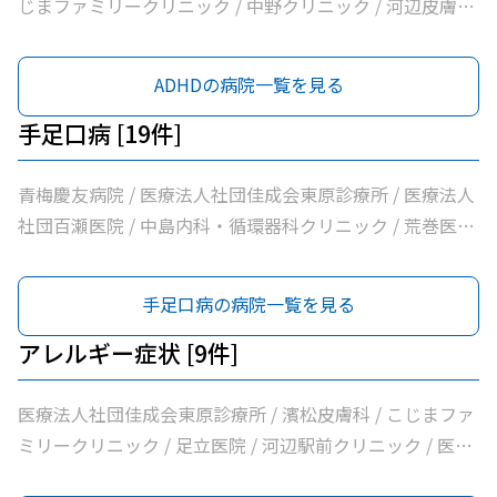
じまファミリークリニック / 中野クリニック / 河辺皮膚科
メンタルクリニック / 市立青梅総合医療センター
ADHDの病院一覧を見る
手足口病 [19件]
青梅慶友病院 / 医療法人社団佳成会東原診療所 / 医療法人
社団百瀬医院 / 中島内科・循環器科クリニック / 荒巻医院
/ こじまファミリークリニック / 足立医院 / 医療法人社団
三清会青梅かすみ台クリニック / 医療法人社団向日葵清心
手足口病の病院一覧を見る
会ひまわり在宅診療所 / 坂元医院 / 吉野医院 / 医療法人社
団亀生会丹生クリニック / 河辺駅前クリニック / 医療法人
アレルギー症状 [9件]
社団片平医院 / なごみクリニック / こみ内科クリニック /
やすらぎ在宅診療所 / 市立青梅総合医療センター / 医療法
医療法人社団佳成会東原診療所 / 濱松皮膚科 / こじまファ
人社団和風会多摩リハビリテーション病院
ミリークリニック / 足立医院 / 河辺駅前クリニック / 医療
法人社団片平医院 / 河辺皮膚科メンタルクリニック / 市立