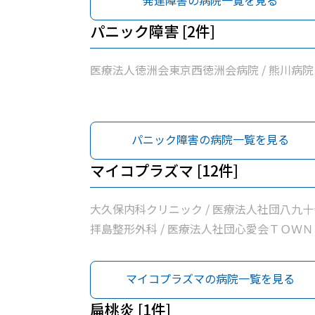
発達障害の病院一覧を見る
パニック障害 [2件]
医療法人徳洲会東京西徳洲会病院 / 熊川病院
パニック障害の病院一覧を見る
マイコプラズマ [12件]
大久保内科クリニック / 医療法人社団八九十
拝島整形外科 / 医療法人社団心愛会ＴＯＷＮ
問診療所 / 松原町クリニック / 医療法人社団
東京石心会昭島腎クリニック / 医療法人徳洲
マイコプラズマの病院一覧を見る
東京西徳洲会病院 / 名取医院 / 公益社団法人
島市医師会診療所 / 昭島内科クリニック / 医
扁桃炎 [1件]