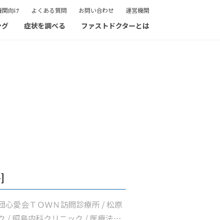
機関向け
よくある質問
お問い合わせ
運営機関
ング
症状を調べる
ファストドクターとは
]
団心愛会ＴＯＷＮ訪問診療所 / 松原
 / 昭島内科クリニック / 医療法人