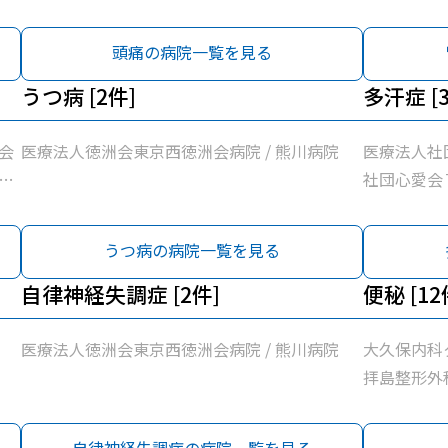
新
問診療所 / 松原町クリニック / 医療法人社団新
問診療所 /
会
東京石心会昭島腎クリニック / 医療法人徳洲会
東京石心会
頭痛の病院一覧を見る
昭
東京西徳洲会病院 / 名取医院 / 公益社団法人昭
東京西徳洲会
療
島市医師会診療所 / 昭島内科クリニック / 医療
うつ病 [2件]
島市医師会診
多汗症 [
/
法人社団玲世会いろは診療所 / 桂川内科医院 /
法人社団玲世
熊川病院
熊川病院
会
医療法人徳洲会東京西徳洲会病院 / 熊川病院
医療法人社
訪
社団心愛会
新
会東京西徳
会
うつ病の病院一覧を見る
昭
療
自律神経失調症 [2件]
便秘 [12
/
医療法人徳洲会東京西徳洲会病院 / 熊川病院
大久保内科
拝島整形外
問診療所 /
東京石心会