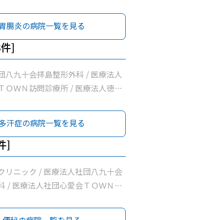
 松原町クリニック / 医療法人社団新
昭島腎クリニック / 医療法人徳洲会
胃腸炎の病院一覧を見る
病院 / 名取医院 / 公益社団法人昭
療所 / 昭島内科クリニック / 医療
3件]
会いろは診療所 / 桂川内科医院 /
団八九十会拝島整形外科 / 医療法人
ＴＯＷＮ訪問診療所 / 医療法人徳洲
洲会病院
多汗症の病院一覧を見る
件]
クリニック / 医療法人社団八九十会
科 / 医療法人社団心愛会ＴＯＷＮ訪
 松原町クリニック / 医療法人社団新
昭島腎クリニック / 医療法人徳洲会