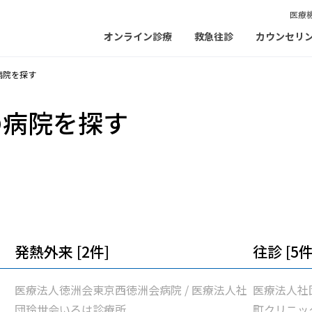
医療
オンライン診療
救急往診
カウンセリ
病院を探す
の病院を探す
発熱外来 [2件]
往診 [5件
医療法人徳洲会東京西徳洲会病院 / 医療法人社
医療法人社
団玲世会いろは診療所
町クリニック