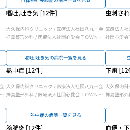
自律神経失調症の病院一覧を見る
東京西徳洲会
嘔吐,吐き気 [12件]
島市医師会診
虫刺され 
法人社団玲世
熊川病院
大久保内科クリニック / 医療法人社団八九十会
医療法人社
拝島整形外科 / 医療法人社団心愛会ＴＯＷＮ訪
社団心愛会
問診療所 / 松原町クリニック / 医療法人社団新
会東京西徳
東京石心会昭島腎クリニック / 医療法人徳洲会
嘔吐,吐き気の病院一覧を見る
東京西徳洲会病院 / 名取医院 / 公益社団法人昭
島市医師会診療所 / 昭島内科クリニック / 医療
熱中症 [12件]
下痢 [12
法人社団玲世会いろは診療所 / 桂川内科医院 /
熊川病院
会
大久保内科クリニック / 医療法人社団八九十会
大久保内科
訪
拝島整形外科 / 医療法人社団心愛会ＴＯＷＮ訪
拝島整形外
新
問診療所 / 松原町クリニック / 医療法人社団新
問診療所 /
会
東京石心会昭島腎クリニック / 医療法人徳洲会
東京石心会
熱中症の病院一覧を見る
昭
東京西徳洲会病院 / 名取医院 / 公益社団法人昭
東京西徳洲会
療
島市医師会診療所 / 昭島内科クリニック / 医療
膀胱炎 [12件]
島市医師会診
血便・下血