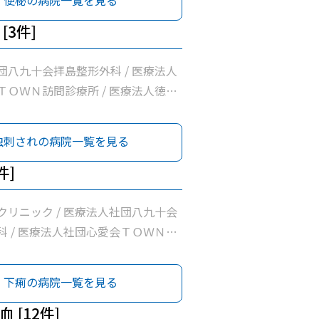
便秘の病院一覧を見る
病院 / 名取医院 / 公益社団法人昭
療所 / 昭島内科クリニック / 医療
[3件]
会いろは診療所 / 桂川内科医院 /
団八九十会拝島整形外科 / 医療法人
ＴＯＷＮ訪問診療所 / 医療法人徳洲
洲会病院
虫刺されの病院一覧を見る
件]
クリニック / 医療法人社団八九十会
科 / 医療法人社団心愛会ＴＯＷＮ訪
 松原町クリニック / 医療法人社団新
昭島腎クリニック / 医療法人徳洲会
下痢の病院一覧を見る
病院 / 名取医院 / 公益社団法人昭
療所 / 昭島内科クリニック / 医療
 [12件]