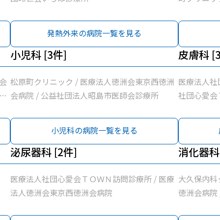
社団玲世会
発熱外来の病院一覧を見る
小児科 [3件]
皮膚科 [
会
松原町クリニック / 医療法人徳洲会東京西徳洲
医療法人社
訪
会病院 / 公益社団法人昭島市医師会診療所
社団心愛会
新
会東京西徳
会
小児科の病院一覧を見る
昭
療
泌尿器科 [2件]
消化器科 
/
医療法人社団心愛会ＴＯＷＮ訪問診療所 / 医療
大久保内科
法人徳洲会東京西徳洲会病院
徳洲会病院 