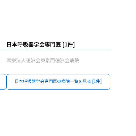
日本呼吸器学会専門医
[
1
件]
医療法人徳洲会東京西徳洲会病院
日本呼吸器学会専門医
の病院一覧を見る [
1
件]