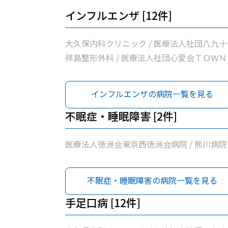
インフルエンザ [12件]
大久保内科クリニック / 医療法人社団八九十
拝島整形外科 / 医療法人社団心愛会ＴＯＷＮ
問診療所 / 松原町クリニック / 医療法人社団
東京石心会昭島腎クリニック / 医療法人徳洲
インフルエンザの病院一覧を見る
東京西徳洲会病院 / 名取医院 / 公益社団法人
島市医師会診療所 / 昭島内科クリニック / 医
不眠症・睡眠障害 [2件]
法人社団玲世会いろは診療所 / 桂川内科医院 
熊川病院
医療法人徳洲会東京西徳洲会病院 / 熊川病院
不眠症・睡眠障害の病院一覧を見る
手足口病 [12件]