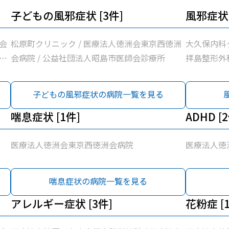
子どもの風邪症状 [3件]
風邪症状 
会
松原町クリニック / 医療法人徳洲会東京西徳洲
大久保内科
訪
会病院 / 公益社団法人昭島市医師会診療所
拝島整形外
新
問診療所 /
会
東京石心会
子どもの風邪症状の病院一覧を見る
昭
東京西徳洲会
療
喘息症状 [1件]
島市医師会診
ADHD [
/
法人社団玲世
熊川病院
医療法人徳洲会東京西徳洲会病院
医療法人徳
喘息症状の病院一覧を見る
アレルギー症状 [3件]
花粉症 [