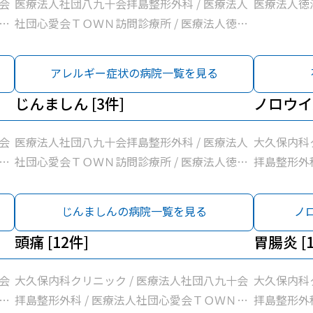
会
医療法人社団八九十会拝島整形外科 / 医療法人
医療法人徳
訪
社団心愛会ＴＯＷＮ訪問診療所 / 医療法人徳洲
新
会東京西徳洲会病院
会
アレルギー症状の病院一覧を見る
昭
療
じんましん [3件]
ノロウイル
/
会
医療法人社団八九十会拝島整形外科 / 医療法人
大久保内科
訪
社団心愛会ＴＯＷＮ訪問診療所 / 医療法人徳洲
拝島整形外
新
会東京西徳洲会病院
問診療所 /
会
東京石心会
じんましんの病院一覧を見る
ノ
昭
東京西徳洲会
療
頭痛 [12件]
島市医師会診
胃腸炎 [1
/
法人社団玲世
熊川病院
会
大久保内科クリニック / 医療法人社団八九十会
大久保内科
訪
拝島整形外科 / 医療法人社団心愛会ＴＯＷＮ訪
拝島整形外