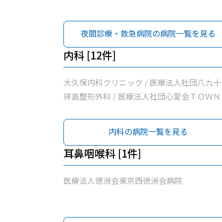
夜間診療・救急病院の病院一覧を見る
内科 [12件]
大久保内科クリニック / 医療法人社団八九十
拝島整形外科 / 医療法人社団心愛会ＴＯＷＮ
問診療所 / 松原町クリニック / 医療法人社団
東京石心会昭島腎クリニック / 医療法人徳洲
内科の病院一覧を見る
東京西徳洲会病院 / 名取医院 / 公益社団法人
島市医師会診療所 / 昭島内科クリニック / 医
耳鼻咽喉科 [1件]
法人社団玲世会いろは診療所 / 桂川内科医院 
熊川病院
医療法人徳洲会東京西徳洲会病院