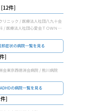
[12件]
クリニック / 医療法人社団八九十会
科 / 医療法人社団心愛会ＴＯＷＮ訪
 松原町クリニック / 医療法人社団新
昭島腎クリニック / 医療法人徳洲会
風邪症状の病院一覧を見る
病院 / 名取医院 / 公益社団法人昭
療所 / 昭島内科クリニック / 医療
2件]
会いろは診療所 / 桂川内科医院 /
洲会東京西徳洲会病院 / 熊川病院
ADHDの病院一覧を見る
1件]