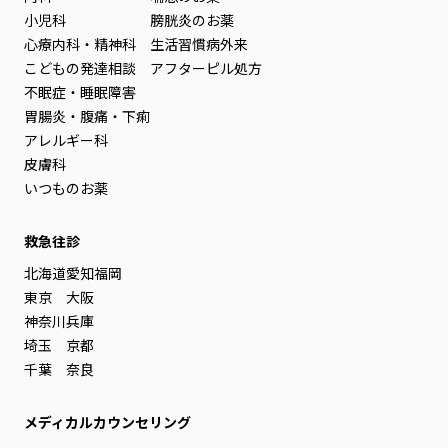
小児科
膀胱炎のお薬
心療内科・精神科
生活習慣病外来
こどもの発達相談
アフターピル処方
不眠症・睡眠障害
胃腸炎・腹痛・下痢
アレルギー科
皮膚科
いつものお薬
救急往診
北海道
愛知
福岡
東京
大阪
神奈川
兵庫
埼玉
京都
千葉
奈良
メディカルカウンセリング