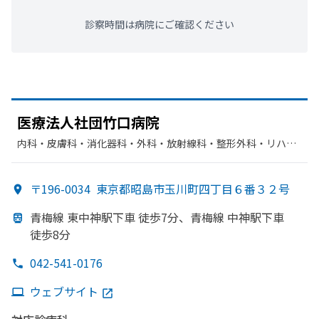
診察時間は病院にご確認ください
医療法人社団竹口病院
内科・​皮膚科・​消化器科・​外科・​放射線科・​整形外科・​リハビ
リテーション・​糖尿病内科・​人工透析・​胃腸科・​循環器科・​麻
酔科
〒196-0034
東京都昭島市玉川町四丁目６番３２号
青梅線 東中神駅下車 徒歩7分、
青梅線 中神駅下車
徒歩8分
042-541-0176
ウェブサイト