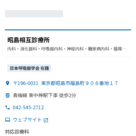
昭島相互診療所
内科・​消化器科・​呼吸器内科・​神経内科・​糖尿病内科・​循環器
科
日本呼吸器学会
在籍
〒196-0031
東京都昭島市福島町９０８番地１７
青梅線 東中神駅下車 徒歩2分
042-545-2712
ウェブサイト
対応診療科