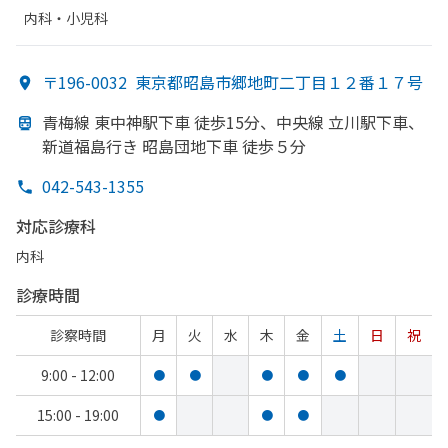
内科・​小児科
〒196-0032
東京都昭島市郷地町二丁目１２番１７号
青梅線 東中神駅下車 徒歩15分、
中央線 立川駅下車、
新道福島行き 昭島団地下車 徒歩５分
042-543-1355
対応診療科
内科
診療時間
診察時間
月
火
水
木
金
土
日
祝
9:00 - 12:00
●
●
●
●
●
15:00 - 19:00
●
●
●