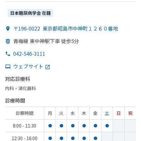
呼吸器外科・​循環器科・​糖尿病内科・​救急科
日本糖尿病学会
在籍
〒196-0022
東京都昭島市中神町１２６０番地
青梅線 東中神駅下車 徒歩5分
042-546-3111
ウェブサイト
対応診療科
内科・​消化器科
診療時間
診察時間
月
火
水
木
金
土
日
祝
8:00 - 11:30
●
●
●
●
●
●
12:30 - 16:00
●
●
●
●
●