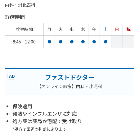
内科・​消化器科
診療時間
診察時間
月
火
水
木
金
土
日
祝
8:45 - 12:00
●
●
●
●
●
●
ファストドクター
AD
【オンライン診療】内科・小児科
保険適用
発熱やインフルエンザに対応
処方薬は薬局か宅配で受け取り
*処方は医師の判断によります