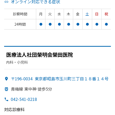
オンライン対応できる症状
診察時間
月
火
水
木
金
土
日
祝
24時間
●
●
●
●
●
●
●
●
医療法人社団榮明会榮田医院
内科・​小児科
〒196-0034
東京都昭島市玉川町三丁目１８番１４号
青梅線 東中神 徒歩5分
042-541-0218
対応診療科