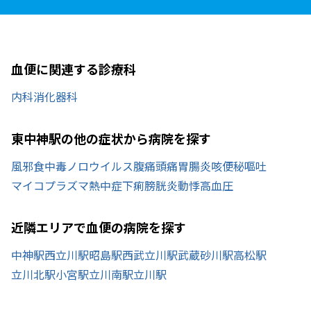
血便に関連する診療科
内科
消化器科
東中神駅の他の症状から病院を探す
風邪
食中毒
ノロウイルス
腹痛
頭痛
胃腸炎
咳
便秘
嘔吐
マイコプラズマ
熱中症
下痢
膀胱炎
動悸
高血圧
近隣エリアで血便の病院を探す
中神駅
西立川駅
昭島駅
西武立川駅
武蔵砂川駅
高松駅
立川北駅
小宮駅
立川南駅
立川駅