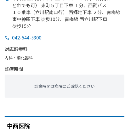
どれでも
可）
東町５丁目下車 １分、
西武バス
１０乗車
（立川駅南口行）
西郷地下車 ２分、
青梅線
東中神駅下車 徒歩10分、
青梅線 西立川駅下車
徒歩15分
042-544-5300
対応診療科
内科・​消化器科
診療時間
診察時間は病院にご確認ください
中西医院