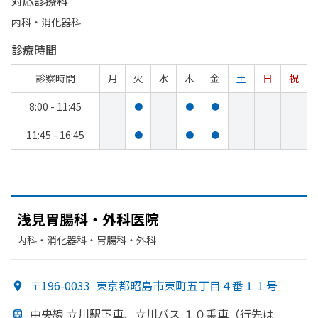
対応診療科
内科・​消化器科
診療時間
診察時間
月
火
水
木
金
土
日
祝
8:00 - 11:45
●
●
●
11:45 - 16:45
●
●
●
浅見胃腸科・外科医院
内科・​消化器科・​胃腸科・​外科
〒196-0033
東京都昭島市東町五丁目４番１１号
中央線 立川駅下車、
立川バス １０乗車
（行先は