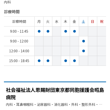
内科
診療時間
診察時間
月
火
水
木
金
土
日
祝
9:00 - 11:45
●
●
●
●
9:00 - 12:00
●
12:00 - 14:00
●
15:00 - 18:45
●
●
●
●
社会福祉法人恩賜財団東京都同胞援護会昭島
病院
内科・​耳鼻咽喉科・​泌尿器科・​消化器科・​外科・​整形外科・​神
経内科・​リハビリテーション・​歯科・​放射線科・​リウマチ科・​