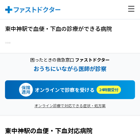
東中神駅で血便・下血の診療ができる病院
困ったときの救急窓口
ファストドクター
おうちにいながら医師が診察
保険
オンラインで診察を受ける
24時間受付
適用
オンライン診療で対応できる症状・処方薬
東中神駅
の
血便・下血
対応病院