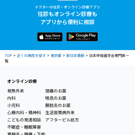
ドクターの往診・オンライン診療アプリ
往診もオンライン診療も
アプリから便利に相談
TOP
近くの病院を探す
東京都
新日本橋駅
日本呼吸器学会専門医一
覧
オンライン診療
発熱外来
頭痛のお薬
内科
喘息のお薬
小児科
膀胱炎のお薬
心療内科・精神科
生活習慣病外来
こどもの発達相談
アフターピル処方
不眠症・睡眠障害
胃腸炎・腹痛・下痢