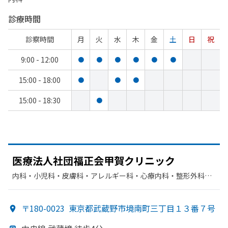
診療時間
診察時間
月
火
水
木
金
土
日
祝
9:00 - 12:00
●
●
●
●
●
●
15:00 - 18:00
●
●
●
15:00 - 18:30
●
医療法人社団福正会甲賀クリニック
内科・​小児科・​皮膚科・​アレルギー科・​心療内科・​整形外科・​
リハビリテーション・​漢方内科
〒180-0023
東京都武蔵野市境南町三丁目１３番７号