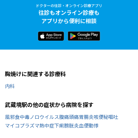
ドクターの往診・オンライン診療アプリ
往診もオンライン診療も
アプリから便利に相談
胸焼けに関連する診療科
内科
武蔵境駅の他の症状から病院を探す
風邪
食中毒
ノロウイルス
腹痛
頭痛
胃腸炎
咳
便秘
嘔吐
マイコプラズマ
熱中症
下痢
膀胱炎
血便
動悸