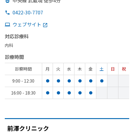
中央線 武蔵境 徒歩4分
0422-30-7707
ウェブサイト
対応診療科
内科
診療時間
診察時間
月
火
水
木
金
土
日
祝
9:00 - 12:30
●
●
●
●
●
●
16:00 - 18:30
●
●
●
●
●
前澤クリニック