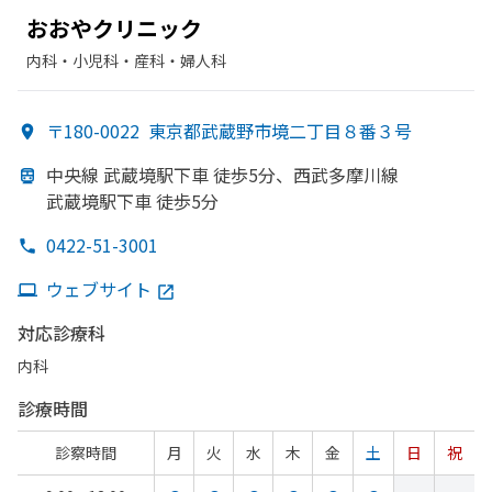
おおや
クリニック
内科・​小児科・​産科・​婦人科
〒180-0022
東京都武蔵野市境二丁目８番３号
中央線 武蔵境駅下車 徒歩5分、
西武多摩川線
武蔵境駅下車 徒歩5分
0422-51-3001
ウェブサイト
対応診療科
内科
診療時間
診察時間
月
火
水
木
金
土
日
祝