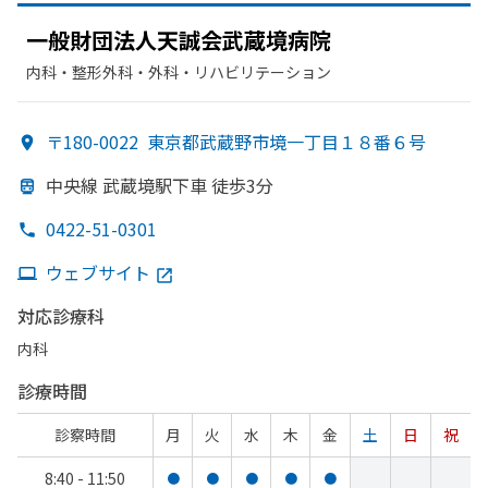
一般財団法人天誠会武蔵境病院
内科・​整形外科・​外科・​リハビリテーション
〒180-0022
東京都武蔵野市境一丁目１８番６号
中央線 武蔵境駅下車 徒歩3分
0422-51-0301
ウェブサイト
対応診療科
内科
診療時間
診察時間
月
火
水
木
金
土
日
祝
8:40 - 11:50
●
●
●
●
●