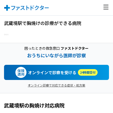
武蔵境駅で胸焼けの診療ができる病院
困ったときの救急窓口
ファストドクター
おうちにいながら医師が診察
保険
オンラインで診察を受ける
24時間受付
適用
オンライン診療で対応できる症状・処方薬
武蔵境駅
の
胸焼け
対応病院