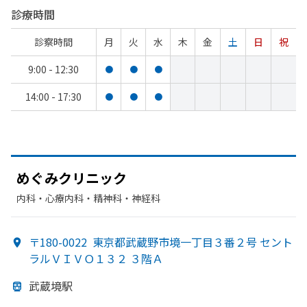
診療時間
診察時間
月
火
水
木
金
土
日
祝
9:00 - 12:30
●
●
●
14:00 - 17:30
●
●
●
めぐみクリニック
内科・​心療内科・​精神科・神経科
〒180-0022
東京都武蔵野市境一丁目３番２号 セント
ラルＶＩＶＯ１３２ ３階Ａ
武蔵境駅