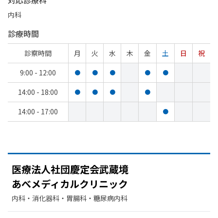
対応診療科
内科
診療時間
診察時間
月
火
水
木
金
土
日
祝
9:00 - 12:00
●
●
●
●
●
14:00 - 18:00
●
●
●
●
14:00 - 17:00
●
医療法人社団慶定会武蔵境
あべメディカルクリニック
内科・​消化器科・​胃腸科・​糖尿病内科