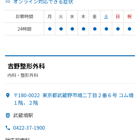
オンライン対応できる症状
診察時間
月
火
水
木
金
土
日
祝
24時間
●
●
●
●
●
●
●
●
吉野整形外科
内科・​整形外科
〒180-0022
東京都武蔵野市境二丁目２番６号 コム境
１階，２階
武蔵境駅
0422-37-1900