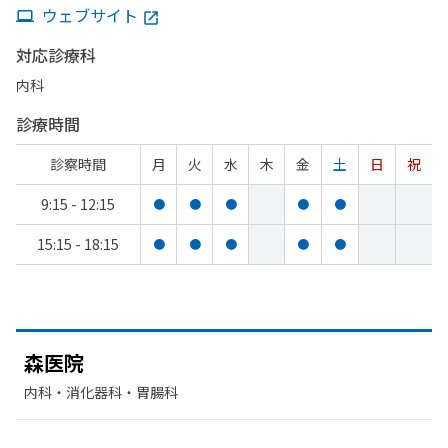
ウェブサイト
対応診療科
内科
診療時間
診察時間
月
火
水
木
金
土
日
祝
9:15 - 12:15
●
●
●
●
●
15:15 - 18:15
●
●
●
●
●
森医院
内科・​消化器科・​胃腸科