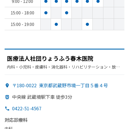
9:00 - 12:00
●
●
●
●
●
●
15:00 - 18:00
●
●
15:00 - 19:00
●
●
医療法人社団りょう
ふう
春木医院
内科・​小児科・​皮膚科・​消化器科・​リハビリテーション・​放射
線科・​糖尿病内科
〒180-0022
東京都武蔵野市境一丁目５番４号
中央線 武蔵境駅下車 徒歩3分
0422-51-4567
対応診療科
内科