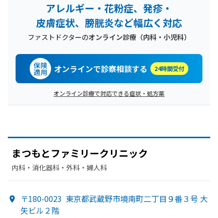
アレルギー・花粉症、発疹・
皮膚症状、膀胱炎など幅広く対応
ファストドクターの
オンライン診療（内科・小児科）
保険
オンラインで診察相談する
24時間受付
適用
オンライン診療で対応できる症状・処方薬
まつもと
ファミリークリニック
内科・​消化器科・​外科・​婦人科
〒180-0023
東京都武蔵野市境南町二丁目９番３号 大
矢ビル２階