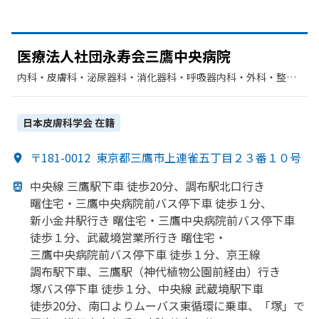
医療法人社団永寿会三鷹中央病院
内科・​皮膚科・​泌尿器科・​消化器科・​呼吸器内科・​外科・​整形
外科・​脳神経外科・​眼科・​血液内科・​リハビリテーション・​腫
瘍内科・外科・​放射線科・​神経内科・​呼吸器外科・​呼吸器科・​
肛門科・​循環器科・​乳腺外科・​糖尿病内科・​麻酔科
日本皮膚科学会
在籍
〒181-0012
東京都三鷹市上連雀五丁目２３番１０号
中央線 三鷹駅下車 徒歩20分、
調布駅北口行き
曙住宅・三鷹中央病院前バス停下車 徒歩１分、
新小金井駅行き 曙住宅・三鷹中央病院前バス停下車
徒歩１分、
武蔵境営業所
行き 曙住宅・
三鷹中央病院前バス停下車 徒歩１分、
京王線
調布駅下車、
三鷹駅
（神代植物公園前経由）
行き
塚バス停下車 徒歩１分、
中央線 武蔵境駅下車
徒歩20分、
南口より
ムーバス東循環に
乗車、
「塚」で