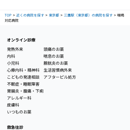
TOP
近くの病院を探す
東京都
三鷹駅（東京都）の病院を探す
喘鳴
対応病院
オンライン診療
発熱外来
頭痛のお薬
内科
喘息のお薬
小児科
膀胱炎のお薬
心療内科・精神科
生活習慣病外来
こどもの発達相談
アフターピル処方
不眠症・睡眠障害
胃腸炎・腹痛・下痢
アレルギー科
皮膚科
いつものお薬
救急往診