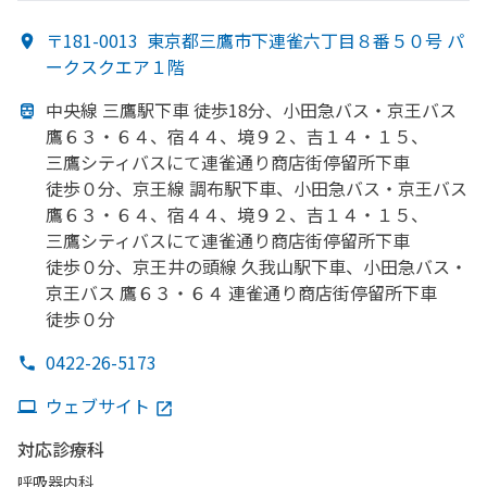
〒181-0013
東京都三鷹市下連雀六丁目８番５０号 パ
ークスクエア１階
中央線 三鷹駅下車 徒歩18分、
小田急バス・
京王バス
鷹６３・６４、
宿４４、
境９２、
吉１４・
１５、
三鷹シティバスにて連雀通り商店街停留所下車
徒歩０分、
京王線 調布駅下車、
小田急バス・
京王バス
鷹６３・６４、
宿４４、
境９２、
吉１４・
１５、
三鷹シティバスにて連雀通り商店街停留所下車
徒歩０分、
京王井の
頭線 久我山駅下車、
小田急バス・
京王バス 鷹６３・６４ 連雀通り商店街停留所下車
徒歩０分
0422-26-5173
ウェブサイト
対応診療科
呼吸器内科