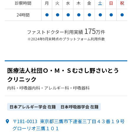
診察時間
月
火
水
木
金
土
日
祝
24時間
●
●
●
●
●
●
●
●
175
ファストドクター利用実績
万件
※2024年9月末時点のプラットフォーム利用件数
医療法人社団Ｏ・Ｍ・
Ｓむさし野さいとう
クリニック
内科・​呼吸器内科・​アレルギー科・​呼吸器科
日本アレルギー学会
在籍
日本呼吸器学会
在籍
〒181-0013
東京都三鷹市下連雀三丁目４３番１９号
グローリオ三鷹１０１