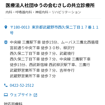
医療法人社団ゆうの
会むさしの
共立診療所
内科・​呼吸器内科・​神経内科・​リハビリテーション
〒180-0013
東京都武蔵野市西久保二丁目１７番１１
号
中央線 三鷹駅下車 徒歩15分、
ムーバス三鷹北西循環
宮前通り中央下車 徒歩３０秒、
柳沢行
西久保二丁目下車 徒歩７分、
武蔵境行
西久保二丁目下車 徒歩７分、
中央線 三鷹駅下車
徒歩15分、
西武新宿線 西武柳沢駅下車、
三鷹行
武蔵野営業所下車 徒歩７分、
吉祥寺行
武蔵野営業所下車 徒歩７分
0422-52-2512
ウェブサイト
対応診療科