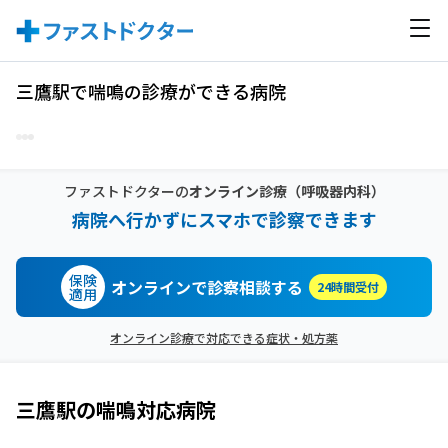
三鷹駅で喘鳴の診療ができる病院
ファストドクターの
オンライン診療
（呼吸器内科）
病院へ行かずにスマホで診察できます
保険
オンラインで診察相談する
24時間受付
適用
オンライン診療で対応できる症状・処方薬
三鷹駅
の
喘鳴
対応病院