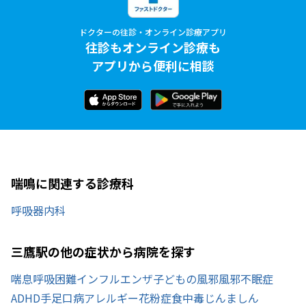
ドクターの往診・オンライン診療アプリ
往診もオンライン診療も
アプリから便利に相談
喘鳴に関連する診療科
呼吸器内科
三鷹駅の他の症状から病院を探す
喘息
呼吸困難
インフルエンザ
子どもの風邪
風邪
不眠症
ADHD
手足口病
アレルギー
花粉症
食中毒
じんましん