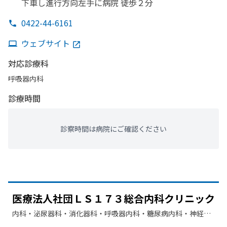
下車し進行方
向左手に
病院 徒歩２分
0422-44-6161
ウェブサイト
対応診療科
呼吸器内科
診療時間
診察時間は病院にご確認ください
医療法人社団ＬＳ１７３総合内科クリニック
内科・​泌尿器科・​消化器科・​呼吸器内科・​糖尿病内科・​神経内
科・​腎臓内科・外科・​総合診療科・​緩和ケア・​循環器科