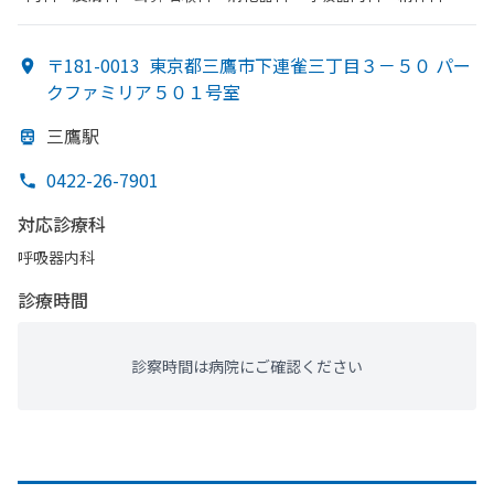
神経科・​循環器科・​その他・​糖尿病内科・​緩和ケア・​内分泌
科・​血液内科・​整形外科・​眼科・​リウマチ科・​リハビリテーシ
〒181-0013
東京都三鷹市下連雀三丁目３－５０ パー
ョン・​神経内科・​腎臓内科・外科
クファミリア５０１号室
三鷹駅
0422-26-7901
対応診療科
呼吸器内科
診療時間
診察時間は病院にご確認ください