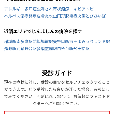
アレルギー
多汗症
虫刺され
帯状疱疹
ニキビ
アトピー
ヘルペス
湿疹
発疹
皮膚炎
水虫
円形脱毛症
火傷
とびひ
いぼ
近隣エリアでじんましんの病院を探す
稲城駅
南多摩駅
競艇場前駅
矢野口駅
京王よみうりランド駅
是政駅
武蔵野台駅
多磨霊園駅
白糸台駅
飛田給駅
受診ガイド
現在の症状に対し、受診の目安をセルフチェックすること
ができます。どう受診したら良いか迷った場合、参考にし
てみてください。判断に迷う場合は、お気軽にファストド
クターへご相談ください。