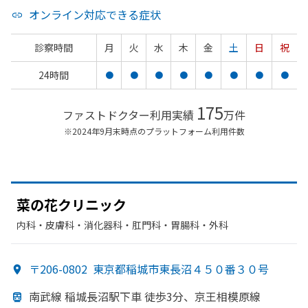
オンライン対応できる症状
診察時間
月
火
水
木
金
土
日
祝
24時間
●
●
●
●
●
●
●
●
175
ファストドクター利用実績
万件
※2024年9月末時点のプラットフォーム利用件数
菜の
花クリニック
内科・​皮膚科・​消化器科・​肛門科・​胃腸科・​外科
〒206-0802
東京都稲城市東長沼４５０番３０号
南武線 稲城長沼駅下車 徒歩3分、
京王相模原線