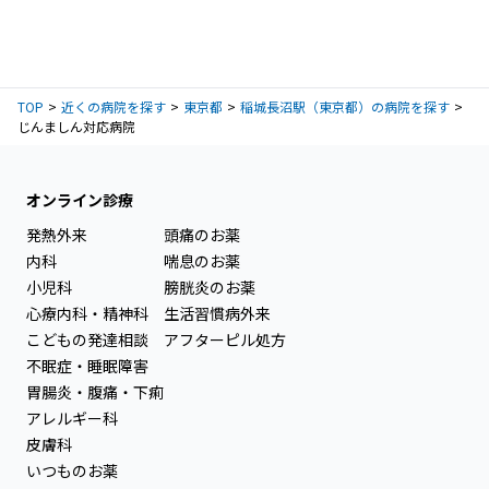
TOP
近くの病院を探す
東京都
稲城長沼駅（東京都）の病院を探す
じんましん対応病院
オンライン診療
発熱外来
頭痛のお薬
内科
喘息のお薬
小児科
膀胱炎のお薬
心療内科・精神科
生活習慣病外来
こどもの発達相談
アフターピル処方
不眠症・睡眠障害
胃腸炎・腹痛・下痢
アレルギー科
皮膚科
いつものお薬