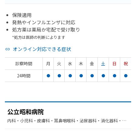
保険適用
発熱やインフルエンザに対応
処方薬は薬局か宅配で受け取り
*処方は医師の判断によります
オンライン対応できる症状
診察時間
月
火
水
木
金
土
日
祝
24時間
●
●
●
●
●
●
●
●
公立昭和病院
内科・​小児科・​皮膚科・​耳鼻咽喉科・​泌尿器科・​消化器科・​呼
吸器内科・​心療内科・​循環器科・​整形外科・​産婦人科・​歯科口
腔外科・​呼吸器外科・​神経内科・​眼科・​臨床検査・病理診断・​