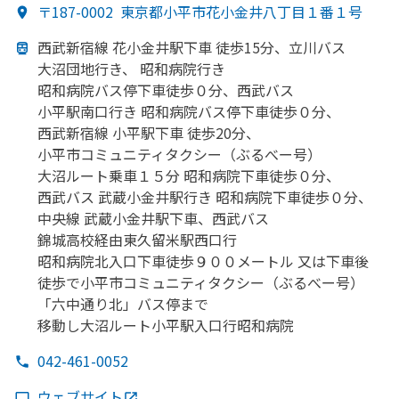
〒187-0002
東京都小平市花小金井八丁目１番１号
腎臓内科・外科・​外科・​血液内科・​脳神経外科・​救急科・​心臓
血管外科・​リハビリテーション・​放射線科・​乳腺外科・​麻酔
西武新宿線 花小金井駅下車 徒歩15分、
立川バス
科・​歯科・​形成外科・​腫瘍内科・外科・​糖尿病内科
大沼団地
行き、
昭和病院行き
昭和病院バス停下車徒歩０分、
西武バス
小平駅南口行き 昭和病院バス停下車徒歩０分、
西武新宿線 小平駅下車 徒歩20分、
小平市コミュニティタクシー
（ぶるべー号）
大沼ルート乗車１５分 昭和病院下車徒歩０分、
西武バス 武蔵小金井駅行き 昭和病院下車徒歩０分、
中央線 武蔵小金井駅下車、
西武バス
錦城高校経由東久留米駅西口行
昭和病院北入口下車徒歩９００メートル 又は
下車後
徒歩で
小平市コミュニティタクシー
（ぶるべー号）
「六中通り北」
バス停まで
移動し大沼ルート小平駅入口行昭和病院
042-461-0052
ウェブサイト