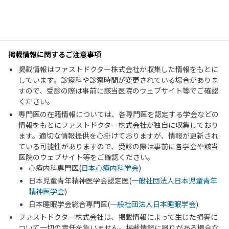
掲載情報に関するご注意事項
掲載情報はファストドクター株式会社が収集した情報をもとに
しています。診療科や診察時間が変更されている場合がありま
すので、受診の際は事前に該当医院のウェブサイト等でご確認
ください。
専門医の在籍情報については、各専門医を認定する学会などの
情報をもとにファストドクター株式会社が独自に収集しており
ます。適切な情報提供を心掛けておりますが、情報が更新され
ている可能性がありますので、受診の際は事前に各学会や該当
医院のウェブサイト等をご確認ください。
心療内科専門医(
日本心療内科学会
)
日本児童青年精神医学会認定医(
一般社団法人日本児童青年
精神医学会
)
日本睡眠学会総合専門医(
一般社団法人日本睡眠学会
)
ファストドクター株式会社は、掲載情報によって生じた損害に
ついて一切の責任を負いません。掲載情報に誤りがある場合な