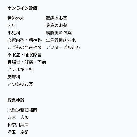
オンライン診療
発熱外来
頭痛のお薬
内科
喘息のお薬
小児科
膀胱炎のお薬
心療内科・精神科
生活習慣病外来
こどもの発達相談
アフターピル処方
不眠症・睡眠障害
胃腸炎・腹痛・下痢
アレルギー科
皮膚科
いつものお薬
救急往診
北海道
愛知
福岡
東京
大阪
神奈川
兵庫
埼玉
京都