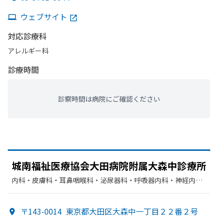
ウェブサイト
対応診療科
アレルギー科
診療時間
診察時間は病院にご確認ください
城南福祉医療協会大田病院附属大森中診療所
内科・​皮膚科・​耳鼻咽喉科・​泌尿器科・​呼吸器内科・​神経内
科・​糖尿病内科・​血液内科・​内分泌科・​眼科・​整形外科・​肛門
科・​外科・​循環器科・​婦人科
〒143-0014
東京都大田区大森中一丁目２２番２号