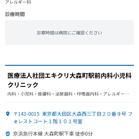
アレルギー科
診療時間
診察時間は病院にご確認ください
医療法人社団エキクリ大森町駅前内科小児科
クリニック
内科・​小児科・​皮膚科・​泌尿器科・​呼吸器内科・​アレルギー
科・​呼吸器科・​循環器科・​糖尿病内科
〒143-0015
東京都大田区大森西三丁目２０番９号 フ
ォレストコート１階１０１号室
京浜急行本線 大森町駅下車 徒歩0分