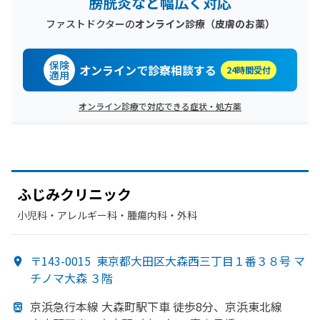
膀胱炎など幅広く対応
ファストドクターの
オンライン診療
（皮膚のお薬）
保険
オンラインで診察相談する
24時間受付
適用
オンライン診療で対応できる症状・処方薬
ふじみ
クリニック
小児科・​アレルギー科・​腫瘍内科・外科
〒143-0015
東京都大田区大森西三丁目１番３８号 マ
チノマ大森 ３階
京浜急行本線 大森町駅下車 徒歩8分、
京浜東北線