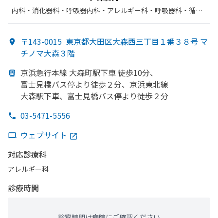
内科・​消化器科・​呼吸器内科・​アレルギー科・​呼吸器科・​循環
器科
〒143-0015
東京都大田区大森西三丁目１番３８号 マ
チノマ大森３階
京浜急行本線 大森町駅下車 徒歩10分、
富士見橋バス停より
徒歩２分、
京浜東北線
大森駅下車、
富士見橋バス停より
徒歩２分
03-5471-5556
ウェブサイト
対応診療科
アレルギー科
診療時間
診察時間は病院にご確認ください