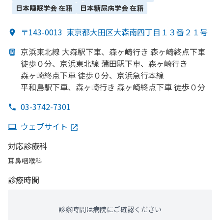
日本睡眠学会
在籍
日本糖尿病学会
在籍
〒143-0013
東京都大田区大森南四丁目１３番２１号
京浜東北線 大森駅下車、
森ヶ崎行き 森ヶ崎終点下車
徒歩０分、
京浜東北線 蒲田駅下車、
森ヶ崎行き
森ヶ崎終点下車 徒歩０分、
京浜急行本線
平和島駅下車、
森ヶ崎行き 森ヶ崎終点下車 徒歩０分
03-3742-7301
ウェブサイト
対応診療科
耳鼻咽喉科
診療時間
診察時間は病院にご確認ください