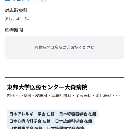
対応診療科
アレルギー科
診療時間
診察時間は病院にご確認ください
東邦大学医療センター大森病院
内科・​小児科・​皮膚科・​耳鼻咽喉科・​泌尿器科・​消化器科・​呼
吸器内科・​アレルギー科・​心療内科・​精神科・神経科・​放射線
科・​外科・​整形外科・​眼科・​循環器科・​呼吸器科・​形成外科・​
美容外科・​脳神経外科・​呼吸器外科・​心臓血管外科・​小児外
日本アレルギー学会
在籍
日本呼吸器学会
在籍
科・​性病科・​肛門科・​気管食道科・​リハビリテーション・​歯
日本心療内科学会
在籍
日本皮膚科学会
在籍
科・​麻酔科・​救急科・​神経内科・​産科・​婦人科・​歯科口腔外
日本睡眠学会
在籍
日本糖尿病学会
在籍