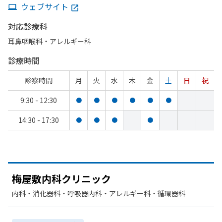
ウェブサイト
対応診療科
耳鼻咽喉科・​アレルギー科
診療時間
診察時間
月
火
水
木
金
土
日
祝
9:30 - 12:30
●
●
●
●
●
●
14:30 - 17:30
●
●
●
●
梅屋敷内科クリニック
内科・​消化器科・​呼吸器内科・​アレルギー科・​循環器科