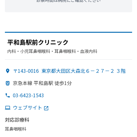
診察時間は病院にご確認ください
平和島駅前クリニック
内科・​小児耳鼻咽喉科・​耳鼻咽喉科・​血液内科
〒143-0016
東京都大田区大森北６－２７－２ ３階
京急本線 平和島駅 徒歩1分
03-6423-1543
ウェブサイト
対応診療科
耳鼻咽喉科