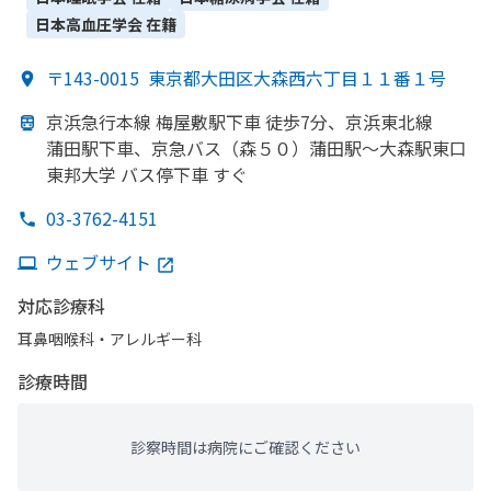
科・​リウマチ科・​臨床検査・病理診断・​小児歯科・​矯正歯科
日本高血圧学会
在籍
〒143-0015
東京都大田区大森西六丁目１１番１号
京浜急行本線 梅屋敷駅下車 徒歩7分、
京浜東北線
蒲田駅下車、
京急バス
（森５０）
蒲田駅～大森駅東口
東邦大学 バス停下車 すぐ
03-3762-4151
ウェブサイト
対応診療科
耳鼻咽喉科・​アレルギー科
診療時間
診察時間は病院にご確認ください