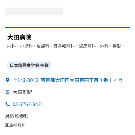
大田病院
内科・​小児科・​皮膚科・​耳鼻咽喉科・​泌尿器科・​外科・​整形外
科・​胃腸科・​肛門科・​婦人科・​眼科・​呼吸器科・​循環器科・​リ
ハビリテーション・​神経内科
日本糖尿病学会
在籍
〒143-0012
東京都大田区大森東四丁目４番１４号
大森町駅
03-3762-8421
対応診療科
耳鼻咽喉科