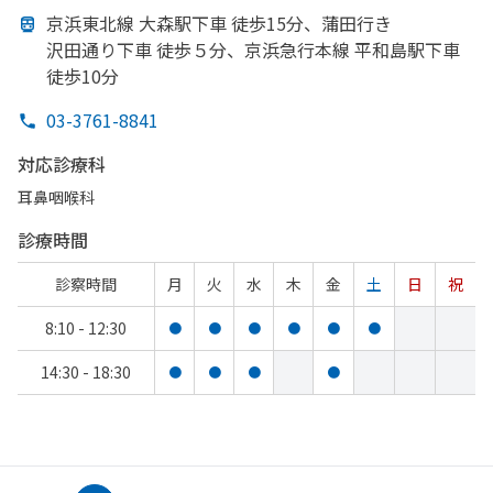
京浜東北線 大森駅下車 徒歩15分、
蒲田行き
沢田通り下車 徒歩５分、
京浜急行本線 平和島駅下車
徒歩10分
03-3761-8841
対応診療科
耳鼻咽喉科
診療時間
診察時間
月
火
水
木
金
土
日
祝
8:10 - 12:30
●
●
●
●
●
●
14:30 - 18:30
●
●
●
●