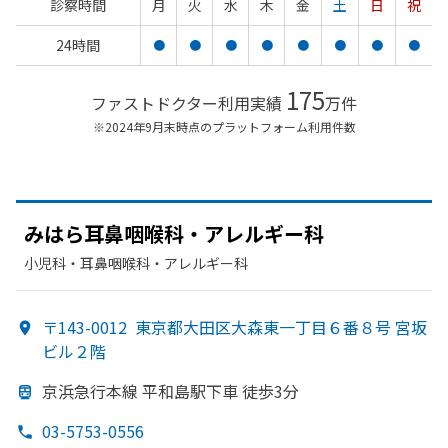
診察時間
月
火
水
木
金
土
日
祝
24時間
●
●
●
●
●
●
●
●
175
ファストドクター利用実績
万件
※2024年9月末時点のプラットフォーム利用件数
みはら耳鼻咽喉科・アレルギー科
小児科・​耳鼻咽喉科・​アレルギー科
〒143-0012
東京都大田区大森東一丁目６番８号 宮坂
ビル２階
京浜急行本線 平和島駅下車 徒歩3分
03-5753-0556