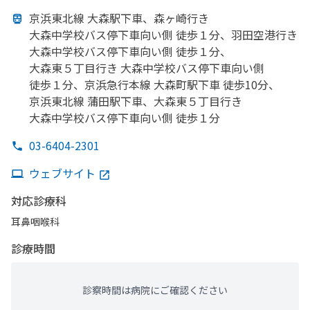
京浜東北線 大森駅下車、
森ヶ崎行き
大森中学校バス停下車向い
側 徒歩１分、
羽田
空港
行き
大森中学校バス停下車向い
側 徒歩１分、
大森東５丁目行き 大森中学校バス停下車向い
側
徒歩１分、
京浜急行本線 大森町駅下車 徒歩10分、
京浜東北線 蒲田駅下車、
大森東５丁目行き
大森中学校バス停下車向い
側 徒歩１分
03-6404-2301
ウェブサイト
対応診療科
耳鼻咽喉科
診療時間
診察時間は病院にご確認ください