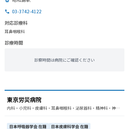
03-3742-4122
対応診療科
耳鼻咽喉科
診療時間
診察時間は病院にご確認ください
東京労災病院
内科・​小児科・​皮膚科・​耳鼻咽喉科・​泌尿器科・​精神科・神経
科・​麻酔科・​外科・​整形外科・​産婦人科・​形成外科・​脳神経外
科・​眼科・​リハビリテーション・​循環器科・​神経内科・​放射線
科・​臨床検査・病理診断
日本呼吸器学会
在籍
日本皮膚科学会
在籍