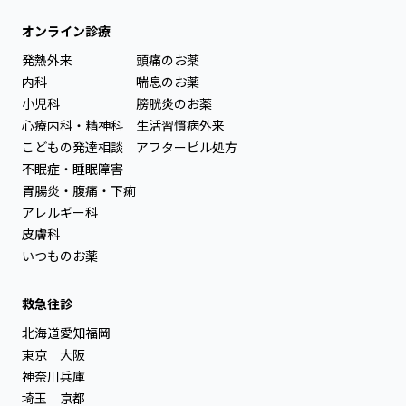
オンライン診療
発熱外来
頭痛のお薬
内科
喘息のお薬
小児科
膀胱炎のお薬
心療内科・精神科
生活習慣病外来
こどもの発達相談
アフターピル処方
不眠症・睡眠障害
胃腸炎・腹痛・下痢
アレルギー科
皮膚科
いつものお薬
救急往診
北海道
愛知
福岡
東京
大阪
神奈川
兵庫
埼玉
京都