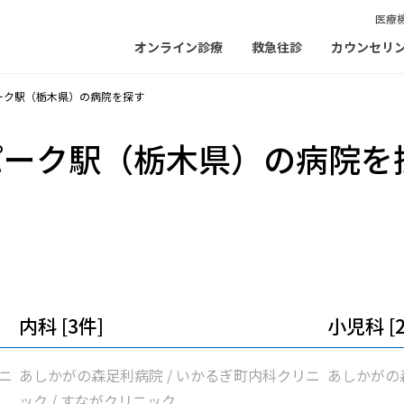
医療
オンライン診療
救急往診
カウンセリ
ーク駅（栃木県）の病院を探す
パーク駅（栃木県）の病院を
内科 [3件]
小児科 [
ニ
あしかがの森足利病院 / いかるぎ町内科クリニ
あしかがの
ック / すながクリニック