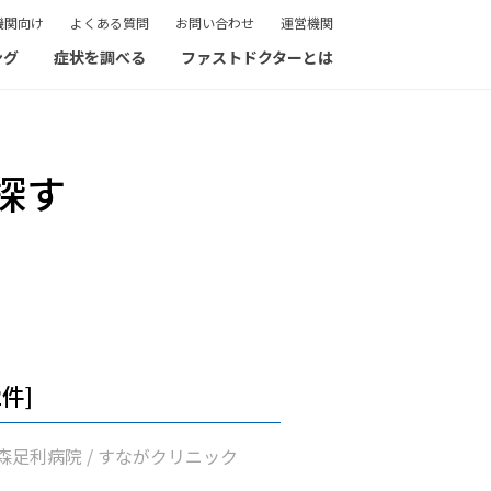
機関向け
よくある質問
お問い合わせ
運営機関
ング
症状を調べる
ファストドクターとは
探す
2件]
森足利病院 / すながクリニック