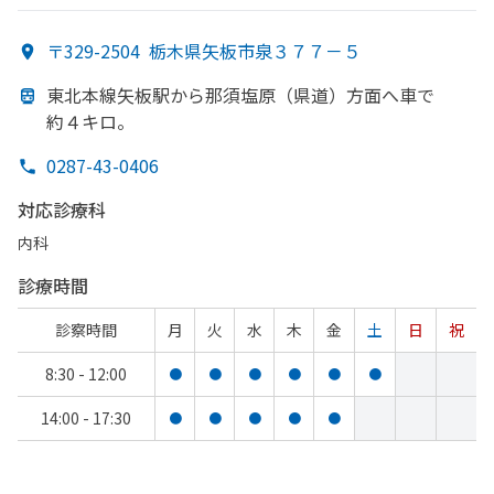
〒329-2504
栃木県矢板市泉３７７－５
東北本線矢板駅から
那須塩原
（県道）
方
面へ車で
約４キロ。
0287-43-0406
対応診療科
内科
診療時間
診察時間
月
火
水
木
金
土
日
祝
8:30 - 12:00
●
●
●
●
●
●
14:00 - 17:30
●
●
●
●
●