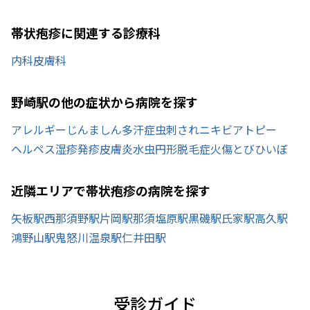
帯状疱疹に関連する診療科
内科
皮膚科
野崎駅の他の症状から病院を探す
アレルギー
じんましん
多汗症
虫刺され
ニキビ
アトピー
ヘルペス
湿疹
発疹
皮膚炎
水虫
円形脱毛症
火傷
とびひ
いぼ
近隣エリアで帯状疱疹の病院を探す
矢板駅
西那須野駅
片岡駅
那須塩原駅
黒磯駅
氏家駅
高久駅
鴻野山駅
鬼怒川温泉駅
仁井田駅
受診ガイド