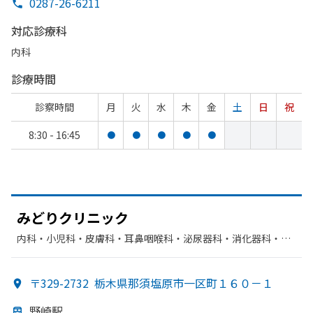
0287-26-6211
対応診療科
内科
診療時間
診察時間
月
火
水
木
金
土
日
祝
8:30 - 16:45
●
●
●
●
●
みどりクリニック
内科・​小児科・​皮膚科・​耳鼻咽喉科・​泌尿器科・​消化器科・​胃
腸科・​呼吸器科・​循環器科・​外科・​整形外科・​眼科・​リハビリ
テーション・​放射線科・​麻酔科
〒329-2732
栃木県那須塩原市一区町１６０－１
野崎駅