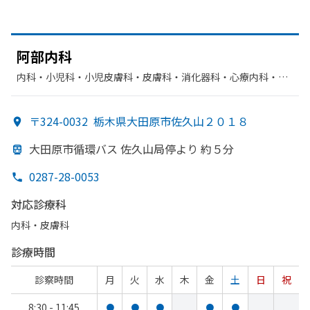
阿部
内科
内科・​小児科・​小児皮膚科・​皮膚科・​消化器科・​心療内科・​精
神科・神経科・​循環器科
〒324-0032
栃木県大田原市佐久山２０１８
大田原市循環バス 佐久山局停より
約５分
0287-28-0053
対応診療科
内科・​皮膚科
診療時間
診察時間
月
火
水
木
金
土
日
祝
8:30 - 11:45
●
●
●
●
●