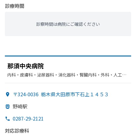
診療時間
診察時間は病院にご確認ください
那須中央病院
内科・​皮膚科・​泌尿器科・​消化器科・​腎臓内科・外科・​人工透
析・​循環器科・​外科・​整形外科・​形成外科・​糖尿病内科・​その
他・​リハビリテーション・​放射線科・​麻酔科・​歯科・​矯正歯
〒324-0036
栃木県大田原市下石上１４５３
科・​歯科口腔外科・​肝臓内科・外科・​肛門科・​乳腺外科
野崎駅
0287-29-2121
対応診療科