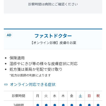
診察時間は病院にご確認ください
ファストドクター
AD
【オンライン診療】皮膚のお薬
保険適用
湿疹やにきび等の様々な皮膚症状に対応
処方箋は薬局か宅配で受け取り
*処方は医師の判断によります
オンライン対応できる症状
診察時間
月
火
水
木
金
土
日
祝
24時間
●
●
●
●
●
●
●
●