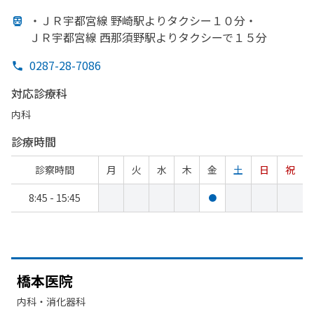
・ＪＲ宇都宮線 野崎駅より
タクシー１０分・
ＪＲ宇都宮線 西那須野駅より
タクシーで
１５分
0287-28-7086
対応診療科
内科
診療時間
診察時間
月
火
水
木
金
土
日
祝
8:45 - 15:45
●
橋本医院
内科・​消化器科