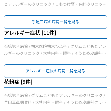
とアレルギーのクリニック / しもつけ腎・内科クリニック
/ ふれあい漢方内科 / 新島内科クリニック / 大柳内科・眼
科 / 大栗内科 / かくた呼吸器内科・乳腺クリニック / 島田
手足口病の病院一覧を見る
クリニック / 佐藤内科 / コンフォート下野クリニック / ふ
じたクリニック / 医療法人社団輝会つばさクリニック / 藤
アレルギー症状 [11件]
沼医院 / 石川医院 / やの小児科医院 / 川嶌内科小児科クリ
ニック / 一般社団法人巨樹の会新上三川病院 / 小口内科小
石橋総合病院 / 柏木医院柏木ひふ科 / グリムこどもとアレ
児科医院 / 山﨑医院 / うえのクリニック / せんば医院 / し
ルギーのクリニック / 大柳内科・眼科 / そうとめ皮膚科ク
らさぎ耳鼻咽喉科クリニック / どんどんまもろうクリニッ
リニック / 佐藤内科 / 医療法人社団輝会つばさクリニック
クしらさぎ
/ 川嶌内科小児科クリニック / 小口内科小児科医院 / うえ
アレルギー症状の病院一覧を見る
のクリニック / しらさぎ耳鼻咽喉科クリニック
花粉症 [9件]
石橋総合病院 / グリムこどもとアレルギーのクリニック /
早田耳鼻咽喉科 / 大柳内科・眼科 / そうとめ皮膚科クリニ
ック / 佐藤内科 / 川嶌内科小児科クリニック / うえのクリ