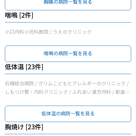
胸痛の病院一覧を見る
フォート下野クリニック / ふじたクリニック / 医療法人社
団輝会つばさクリニック / 藤沼医院 / 石川医院 / やの小児
喘鳴 [2件]
科医院 / 川嶌内科小児科クリニック / 一般社団法人巨樹の
会新上三川病院 / 小口内科小児科医院 / 山﨑医院 / うえの
小口内科小児科医院 / うえのクリニック
クリニック / せんば医院 / どんどんまもろうクリニックし
らさぎ
喘鳴の病院一覧を見る
低体温 [23件]
石橋総合病院 / グリムこどもとアレルギーのクリニック /
しもつけ腎・内科クリニック / ふれあい漢方内科 / 新島内
科クリニック / 大柳内科・眼科 / 大栗内科 / かくた呼吸器
内科・乳腺クリニック / 島田クリニック / 佐藤内科 / コン
低体温の病院一覧を見る
フォート下野クリニック / ふじたクリニック / 医療法人社
団輝会つばさクリニック / 藤沼医院 / 石川医院 / やの小児
胸焼け [23件]
科医院 / 川嶌内科小児科クリニック / 一般社団法人巨樹の