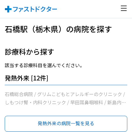
石橋駅（栃木県）の病院を探す
診療科から探す
該当する診療科目を選んでください。
発熱外来 [12件]
石橋総合病院 / グリムこどもとアレルギーのクリニック /
しもつけ腎・内科クリニック / 早田耳鼻咽喉科 / 新島内科
クリニック / 大柳内科・眼科 / 大栗内科 / かくた呼吸器内
科・乳腺クリニック / 島田クリニック / 佐藤内科 / コンフ
発熱外来の病院一覧を見る
ォート下野クリニック / ふじたクリニック