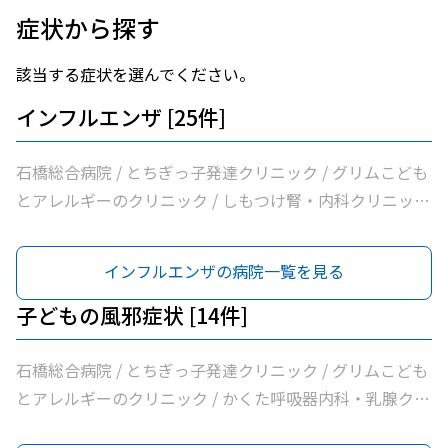
症状から探す
該当する症状を選んでください。
インフルエンザ [25件]
石橋総合病院 / とちぎっ子発達クリニック / グリムこども
とアレルギーのクリニック / しもつけ腎・内科クリニック
/ ふれあい漢方内科 / 新島内科クリニック / 大柳内科・眼
科 / 大栗内科 / かくた呼吸器内科・乳腺クリニック / 島田
インフルエンザの病院一覧を見る
クリニック / 佐藤内科 / コンフォート下野クリニック / ふ
じたクリニック / 医療法人社団輝会つばさクリニック / 藤
子どもの風邪症状 [14件]
沼医院 / 石川医院 / やの小児科医院 / 川嶌内科小児科クリ
ニック / 一般社団法人巨樹の会新上三川病院 / 小口内科小
石橋総合病院 / とちぎっ子発達クリニック / グリムこども
児科医院 / 山﨑医院 / うえのクリニック / せんば医院 / し
とアレルギーのクリニック / かくた呼吸器内科・乳腺クリ
らさぎ耳鼻咽喉科クリニック / どんどんまもろうクリニッ
ニック / 島田クリニック / 佐藤内科 / ふじたクリニック /