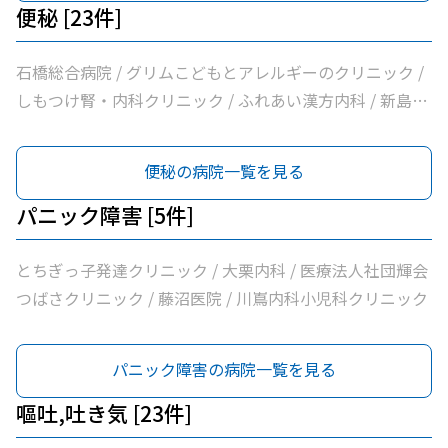
便秘 [23件]
石橋総合病院 / グリムこどもとアレルギーのクリニック /
しもつけ腎・内科クリニック / ふれあい漢方内科 / 新島内
科クリニック / 大柳内科・眼科 / 大栗内科 / かくた呼吸器
内科・乳腺クリニック / 島田クリニック / 佐藤内科 / コン
便秘の病院一覧を見る
フォート下野クリニック / ふじたクリニック / 医療法人社
団輝会つばさクリニック / 藤沼医院 / 石川医院 / やの小児
パニック障害 [5件]
科医院 / 川嶌内科小児科クリニック / 一般社団法人巨樹の
会新上三川病院 / 小口内科小児科医院 / 山﨑医院 / うえの
とちぎっ子発達クリニック / 大栗内科 / 医療法人社団輝会
クリニック / せんば医院 / どんどんまもろうクリニックし
つばさクリニック / 藤沼医院 / 川嶌内科小児科クリニック
らさぎ
パニック障害の病院一覧を見る
嘔吐,吐き気 [23件]