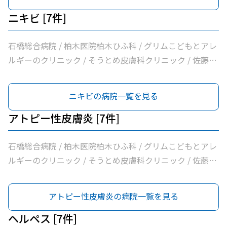
フォート下野クリニック / ふじたクリニック / 医療法人社
団輝会つばさクリニック / 藤沼医院 / 石川医院 / やの小児
ニキビ [7件]
科医院 / 川嶌内科小児科クリニック / 一般社団法人巨樹の
会新上三川病院 / 小口内科小児科医院 / 山﨑医院 / うえの
石橋総合病院 / 柏木医院柏木ひふ科 / グリムこどもとアレ
クリニック / せんば医院 / どんどんまもろうクリニックし
ルギーのクリニック / そうとめ皮膚科クリニック / 佐藤内
らさぎ
科 / 医療法人社団輝会つばさクリニック / 小口内科小児科
医院
ニキビの病院一覧を見る
アトピー性皮膚炎 [7件]
石橋総合病院 / 柏木医院柏木ひふ科 / グリムこどもとアレ
ルギーのクリニック / そうとめ皮膚科クリニック / 佐藤内
科 / 医療法人社団輝会つばさクリニック / 小口内科小児科
医院
アトピー性皮膚炎の病院一覧を見る
ヘルペス [7件]