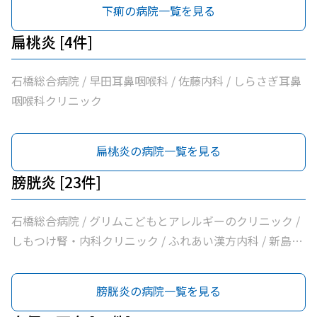
内科・乳腺クリニック / 島田クリニック / 佐藤内科 / コン
下痢の病院一覧を見る
フォート下野クリニック / ふじたクリニック / 医療法人社
団輝会つばさクリニック / 藤沼医院 / 石川医院 / やの小児
扁桃炎 [4件]
科医院 / 川嶌内科小児科クリニック / 一般社団法人巨樹の
会新上三川病院 / 小口内科小児科医院 / 山﨑医院 / うえの
石橋総合病院 / 早田耳鼻咽喉科 / 佐藤内科 / しらさぎ耳鼻
クリニック / せんば医院 / どんどんまもろうクリニックし
咽喉科クリニック
らさぎ
扁桃炎の病院一覧を見る
膀胱炎 [23件]
石橋総合病院 / グリムこどもとアレルギーのクリニック /
しもつけ腎・内科クリニック / ふれあい漢方内科 / 新島内
科クリニック / 大柳内科・眼科 / 大栗内科 / かくた呼吸器
内科・乳腺クリニック / 島田クリニック / 佐藤内科 / コン
膀胱炎の病院一覧を見る
フォート下野クリニック / ふじたクリニック / 医療法人社