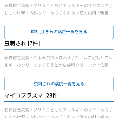
石橋総合病院 / グリムこどもとアレルギーのクリニック /
しもつけ腎・内科クリニック / ふれあい漢方内科 / 新島内
科クリニック / 大柳内科・眼科 / 大栗内科 / かくた呼吸器
内科・乳腺クリニック / 島田クリニック / 佐藤内科 / コン
嘔吐,吐き気の病院一覧を見る
フォート下野クリニック / ふじたクリニック / 医療法人社
団輝会つばさクリニック / 藤沼医院 / 石川医院 / やの小児
虫刺され [7件]
科医院 / 川嶌内科小児科クリニック / 一般社団法人巨樹の
会新上三川病院 / 小口内科小児科医院 / 山﨑医院 / うえの
石橋総合病院 / 柏木医院柏木ひふ科 / グリムこどもとアレ
クリニック / せんば医院 / どんどんまもろうクリニックし
ルギーのクリニック / そうとめ皮膚科クリニック / 佐藤内
らさぎ
科 / 医療法人社団輝会つばさクリニック / 小口内科小児科
医院
虫刺されの病院一覧を見る
マイコプラズマ [23件]
石橋総合病院 / グリムこどもとアレルギーのクリニック /
しもつけ腎・内科クリニック / ふれあい漢方内科 / 新島内