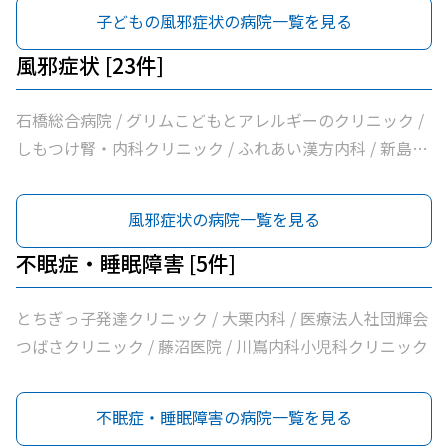
クしらさぎ
藤沼医院 / 石川医院 / やの小児科医院 / 川嶌内科小児科ク
子どもの風邪症状の病院一覧を見る
リニック / 小口内科小児科医院 / 山﨑医院 / しらさぎ耳鼻
咽喉科クリニック
風邪症状 [23件]
石橋総合病院 / グリムこどもとアレルギーのクリニック /
しもつけ腎・内科クリニック / ふれあい漢方内科 / 新島内
科クリニック / 大柳内科・眼科 / 大栗内科 / かくた呼吸器
内科・乳腺クリニック / 島田クリニック / 佐藤内科 / コン
風邪症状の病院一覧を見る
フォート下野クリニック / ふじたクリニック / 医療法人社
団輝会つばさクリニック / 藤沼医院 / 石川医院 / やの小児
不眠症・睡眠障害 [5件]
科医院 / 川嶌内科小児科クリニック / 一般社団法人巨樹の
会新上三川病院 / 小口内科小児科医院 / 山﨑医院 / うえの
とちぎっ子発達クリニック / 大栗内科 / 医療法人社団輝会
クリニック / せんば医院 / どんどんまもろうクリニックし
つばさクリニック / 藤沼医院 / 川嶌内科小児科クリニック
らさぎ
不眠症・睡眠障害の病院一覧を見る