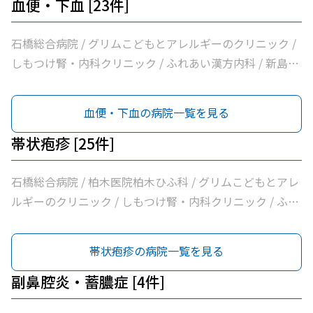
団輝会つばさクリニック / 藤沼医院 / 石川医院 / やの小児
血便・下血 [23件]
科医院 / 川嶌内科小児科クリニック / 一般社団法人巨樹の
会新上三川病院 / 小口内科小児科医院 / 山﨑医院 / うえの
石橋総合病院 / グリムこどもとアレルギーのクリニック /
クリニック / せんば医院 / どんどんまもろうクリニックし
しもつけ腎・内科クリニック / ふれあい漢方内科 / 新島内
らさぎ
科クリニック / 大柳内科・眼科 / 大栗内科 / かくた呼吸器
内科・乳腺クリニック / 島田クリニック / 佐藤内科 / コン
血便・下血の病院一覧を見る
フォート下野クリニック / ふじたクリニック / 医療法人社
団輝会つばさクリニック / 藤沼医院 / 石川医院 / やの小児
帯状疱疹 [25件]
科医院 / 川嶌内科小児科クリニック / 一般社団法人巨樹の
会新上三川病院 / 小口内科小児科医院 / 山﨑医院 / うえの
石橋総合病院 / 柏木医院柏木ひふ科 / グリムこどもとアレ
クリニック / せんば医院 / どんどんまもろうクリニックし
ルギーのクリニック / しもつけ腎・内科クリニック / ふれ
らさぎ
あい漢方内科 / 新島内科クリニック / 大柳内科・眼科 / そ
うとめ皮膚科クリニック / 大栗内科 / かくた呼吸器内科・
帯状疱疹の病院一覧を見る
乳腺クリニック / 島田クリニック / 佐藤内科 / コンフォー
ト下野クリニック / ふじたクリニック / 医療法人社団輝会
副鼻腔炎・蓄膿症 [4件]
つばさクリニック / 藤沼医院 / 石川医院 / やの小児科医院