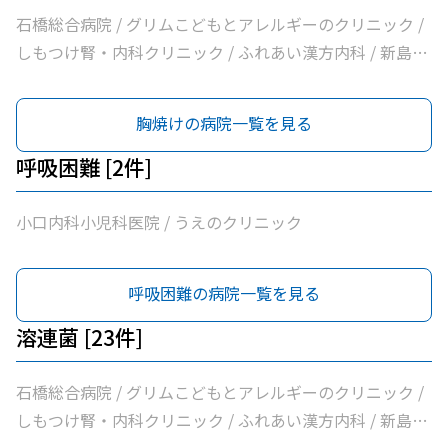
会新上三川病院 / 小口内科小児科医院 / 山﨑医院 / うえの
石橋総合病院 / グリムこどもとアレルギーのクリニック /
クリニック / せんば医院 / どんどんまもろうクリニックし
しもつけ腎・内科クリニック / ふれあい漢方内科 / 新島内
らさぎ
科クリニック / 大柳内科・眼科 / 大栗内科 / かくた呼吸器
内科・乳腺クリニック / 島田クリニック / 佐藤内科 / コン
胸焼けの病院一覧を見る
フォート下野クリニック / ふじたクリニック / 医療法人社
団輝会つばさクリニック / 藤沼医院 / 石川医院 / やの小児
呼吸困難 [2件]
科医院 / 川嶌内科小児科クリニック / 一般社団法人巨樹の
会新上三川病院 / 小口内科小児科医院 / 山﨑医院 / うえの
小口内科小児科医院 / うえのクリニック
クリニック / せんば医院 / どんどんまもろうクリニックし
らさぎ
呼吸困難の病院一覧を見る
溶連菌 [23件]
石橋総合病院 / グリムこどもとアレルギーのクリニック /
しもつけ腎・内科クリニック / ふれあい漢方内科 / 新島内