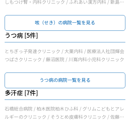
クリニック / せんば医院 / どんどんまもろうクリニックし
しもつけ腎・内科クリニック / ふれあい漢方内科 / 新島内
らさぎ
科クリニック / 大柳内科・眼科 / 大栗内科 / かくた呼吸器
内科・乳腺クリニック / 島田クリニック / 佐藤内科 / コン
咳（せき）の病院一覧を見る
フォート下野クリニック / ふじたクリニック / 医療法人社
団輝会つばさクリニック / 藤沼医院 / 石川医院 / やの小児
うつ病 [5件]
科医院 / 川嶌内科小児科クリニック / 一般社団法人巨樹の
会新上三川病院 / 小口内科小児科医院 / 山﨑医院 / うえの
とちぎっ子発達クリニック / 大栗内科 / 医療法人社団輝会
クリニック / せんば医院 / どんどんまもろうクリニックし
つばさクリニック / 藤沼医院 / 川嶌内科小児科クリニック
らさぎ
うつ病の病院一覧を見る
多汗症 [7件]
石橋総合病院 / 柏木医院柏木ひふ科 / グリムこどもとアレ
ルギーのクリニック / そうとめ皮膚科クリニック / 佐藤内
科 / 医療法人社団輝会つばさクリニック / 小口内科小児科