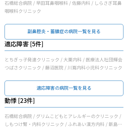
/ 川嶌内科小児科クリニック / 一般社団法人巨樹の会新上
石橋総合病院 / 早田耳鼻咽喉科 / 佐藤内科 / しらさぎ耳鼻
三川病院 / 小口内科小児科医院 / 山﨑医院 / うえのクリニ
咽喉科クリニック
ック / せんば医院 / どんどんまもろうクリニックしらさぎ
副鼻腔炎・蓄膿症の病院一覧を見る
適応障害 [5件]
とちぎっ子発達クリニック / 大栗内科 / 医療法人社団輝会
つばさクリニック / 藤沼医院 / 川嶌内科小児科クリニック
適応障害の病院一覧を見る
動悸 [23件]
石橋総合病院 / グリムこどもとアレルギーのクリニック /
しもつけ腎・内科クリニック / ふれあい漢方内科 / 新島内