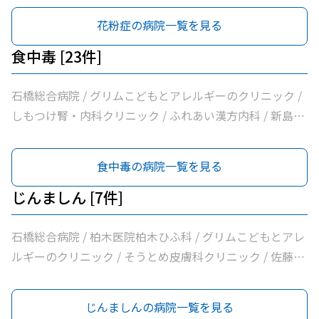
ニック / しらさぎ耳鼻咽喉科クリニック
花粉症の病院一覧を見る
食中毒 [23件]
石橋総合病院 / グリムこどもとアレルギーのクリニック /
しもつけ腎・内科クリニック / ふれあい漢方内科 / 新島内
科クリニック / 大柳内科・眼科 / 大栗内科 / かくた呼吸器
内科・乳腺クリニック / 島田クリニック / 佐藤内科 / コン
食中毒の病院一覧を見る
フォート下野クリニック / ふじたクリニック / 医療法人社
団輝会つばさクリニック / 藤沼医院 / 石川医院 / やの小児
じんましん [7件]
科医院 / 川嶌内科小児科クリニック / 一般社団法人巨樹の
会新上三川病院 / 小口内科小児科医院 / 山﨑医院 / うえの
石橋総合病院 / 柏木医院柏木ひふ科 / グリムこどもとアレ
クリニック / せんば医院 / どんどんまもろうクリニックし
ルギーのクリニック / そうとめ皮膚科クリニック / 佐藤内
らさぎ
科 / 医療法人社団輝会つばさクリニック / 小口内科小児科
医院
じんましんの病院一覧を見る