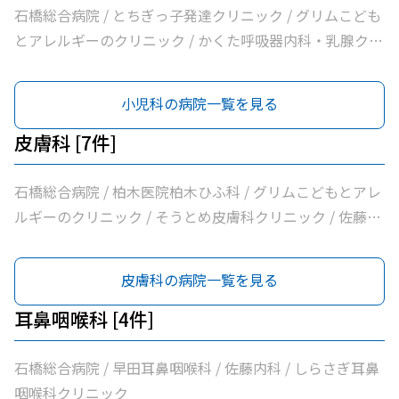
会新上三川病院 / 小口内科小児科医院 / 山﨑医院 / うえの
石橋総合病院 / とちぎっ子発達クリニック / グリムこども
クリニック / せんば医院 / どんどんまもろうクリニックし
とアレルギーのクリニック / かくた呼吸器内科・乳腺クリ
らさぎ
ニック / 島田クリニック / 佐藤内科 / ふじたクリニック /
藤沼医院 / 石川医院 / やの小児科医院 / 川嶌内科小児科ク
小児科の病院一覧を見る
リニック / 小口内科小児科医院 / 山﨑医院 / しらさぎ耳鼻
咽喉科クリニック
皮膚科 [7件]
石橋総合病院 / 柏木医院柏木ひふ科 / グリムこどもとアレ
ルギーのクリニック / そうとめ皮膚科クリニック / 佐藤内
科 / 医療法人社団輝会つばさクリニック / 小口内科小児科
医院
皮膚科の病院一覧を見る
耳鼻咽喉科 [4件]
石橋総合病院 / 早田耳鼻咽喉科 / 佐藤内科 / しらさぎ耳鼻
咽喉科クリニック