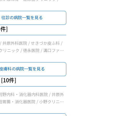
/ 上杉内科クリニック / げんま内
科クリニック / 小野クリニック /
往診の病院一覧を見る
/ 堀尾医院 / 月見の里・消化器内視
 / いちかわ医院 / 浅羽医院 / 徳永
6件]
谷医院
/ 井原外科医院 / せきづか皮ふ科 /
リニック / 徳永医院 / 溝口ファミ
ック
皮膚科の病院一覧を見る
[10件]
 河野内科・消化器内科医院 / 井原外
永田胃腸・消化器医院 / 小野クリニッ
診療所 / 月見の里・消化器内視鏡クリ