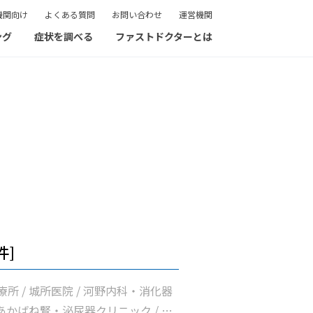
機関向け
よくある質問
お問い合わせ
運営機関
ング
症状を調べる
ファストドクターとは
件]
所 / 城所医院 / 河野内科・消化器
 あかばね腎・泌尿器クリニック / 井