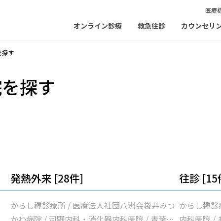
医療
オンライン診療
救急往診
カウンセリ
を探す
院を探す
発熱外来 [28件]
往診 [15
からし種診療所 / 医療法人社団八洲会袋井みつ
からし種診療
かわ病院 / 河野内科・消化器内科医院 / 青葉こ
内科医院 /