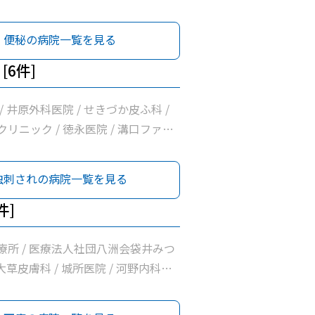
院 / 白木内科循環器クリニック /
内科クリニック / 井原外科医院 /
便秘の病院一覧を見る
 上杉内科クリニック / げんま内科・
リニック / 坂口医院 / 野草こども
[6件]
小早川整形リウマチクリニック / 志村
 袋井市休日急患診療室 / 袋井市立聖
/ 井原外科医院 / せきづか皮ふ科 /
院 / 永田胃腸・消化器医院 / 諸井
リニック / 徳永医院 / 溝口ファミ
野クリニック / 山名診療所 / 医療法人
ック
リニック / 堀尾医院 / いしづか小
虫刺されの病院一覧を見る
クリニック / 月見の里・消化器内視
ク / くればやし内科循環器内科医院
件]
院 / 浅羽医院 / 徳永医院 / 溝口ファ
ック / 神谷医院
療所 / 医療法人社団八洲会袋井みつ
 大草皮膚科 / 城所医院 / 河野内科・
院 / 白木内科循環器クリニック /
内科クリニック / 井原外科医院 /