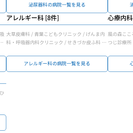
ニック / い
泌尿器科の病院一覧を見る
や
医
アレルギー科 [8件]
心療内科 
神
吸
大草皮膚科 / 青葉こどもクリニック / げんま内
風の森ここ
ニ
科・呼吸器内科クリニック / せきづか皮ふ科 /
つじ診療所
野草こども診療所 / 犬塚皮膚科クリニック / 溝
口ファミリークリニック / 神谷医院
アレルギー科の病院一覧を見る
ひ