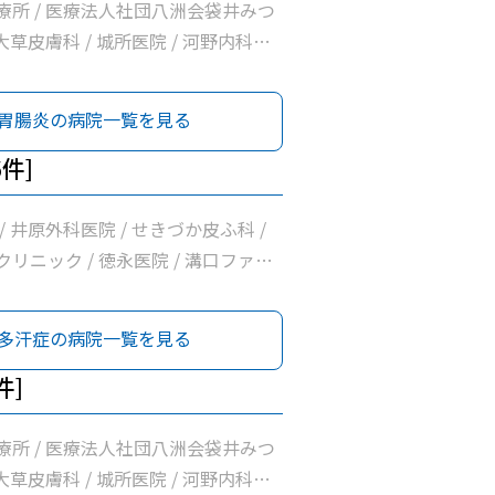
 袋井市休日急患診療室 / 袋井市立聖
療所 / 医療法人社団八洲会袋井みつ
院 / 諸井医院 / 小野クリニック /
 大草皮膚科 / 城所医院 / 河野内科・
/ 医療法人有心会ひろクリニック /
院 / 白木内科循環器クリニック /
 いしづか小児科・内科クリニック /
内科クリニック / 井原外科医院 /
胃腸炎の病院一覧を見る
消化器内視鏡クリニック / くればや
 上杉内科クリニック / げんま内科・
内科医院 / いちかわ医院 / 浅羽医
リニック / 坂口医院 / 野草こども
6件]
医院 / 溝口ファミリークリニック / 神
小早川整形リウマチクリニック / 志村
 袋井市休日急患診療室 / 袋井市立聖
/ 井原外科医院 / せきづか皮ふ科 /
院 / 永田胃腸・消化器医院 / 諸井
リニック / 徳永医院 / 溝口ファミ
野クリニック / 山名診療所 / 医療法人
ック
リニック / 堀尾医院 / いしづか小
多汗症の病院一覧を見る
クリニック / 月見の里・消化器内視
ク / くればやし内科循環器内科医院
件]
院 / 浅羽医院 / 徳永医院 / 溝口ファ
ック / 神谷医院
療所 / 医療法人社団八洲会袋井みつ
 大草皮膚科 / 城所医院 / 河野内科・