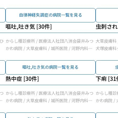
/
消化器内科医
/
たなか循環器
自律神経失調症の病院一覧を見る
や
清水医院 /
医
嘔吐,吐き気 [30件]
呼吸器内科ク
虫刺され 
神
診療所 / 
内科医院 /
ひ
からし種診療所 / 医療法人社団八洲会袋井みつ
大草皮膚科 
隷袋井市民病
かわ病院 / 大草皮膚科 / 城所医院 / 河野内科・
犬塚皮膚科ク
医院 / 小
消化器内科医院 / 白木内科循環器クリニック /
リークリニ
有心会ひろク
たなか循環器内科クリニック / 井原外科医院 /
嘔吐,吐き気の病院一覧を見る
児科・内科
清水医院 / 上杉内科クリニック / げんま内科・
鏡クリニッ
呼吸器内科クリニック / 坂口医院 / 野草こども
熱中症 [30件]
下痢 [31
/ いちかわ医
診療所 / 小早川整形リウマチクリニック / 志村
ミリークリニ
内科医院 / 袋井市休日急患診療室 / 袋井市立聖
つ
からし種診療所 / 医療法人社団八洲会袋井みつ
からし種診
隷袋井市民病院 / 諸井医院 / 小野クリニック /
・
かわ病院 / 大草皮膚科 / 城所医院 / 河野内科・
かわ病院 /
山名診療所 / 医療法人有心会ひろクリニック /
/
消化器内科医院 / 白木内科循環器クリニック /
消化器内科医
堀尾医院 / いしづか小児科・内科クリニック /
/
たなか循環器内科クリニック / 井原外科医院 /
たなか循環器