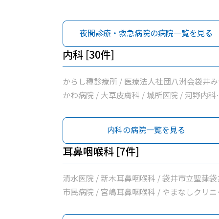
夜間診療・救急病院の病院一覧を見る
内科 [30件]
からし種診療所 / 医療法人社団八洲会袋井み
かわ病院 / 大草皮膚科 / 城所医院 / 河野内科
消化器内科医院 / 白木内科循環器クリニック 
たなか循環器内科クリニック / 井原外科医院 
内科の病院一覧を見る
清水医院 / 上杉内科クリニック / げんま内科
呼吸器内科クリニック / 坂口医院 / 野草こど
耳鼻咽喉科 [7件]
診療所 / 小早川整形リウマチクリニック / 志
内科医院 / 袋井市休日急患診療室 / 袋井市立
清水医院 / 新木耳鼻咽喉科 / 袋井市立聖隷袋
隷袋井市民病院 / 諸井医院 / 小野クリニック 
市民病院 / 宮嶋耳鼻咽喉科 / やまなしクリニ
山名診療所 / 医療法人有心会ひろクリニック 
ク / 森本耳鼻咽喉科 / ひだまり耳鼻咽喉科
堀尾医院 / いしづか小児科・内科クリニック 