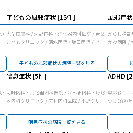
子どもの風邪症状 [15件]
風邪症状 
つ
大草皮膚科 / 河野内科・消化器内科医院 / 青葉
からし種診
・
こどもクリニック / 清水医院 / 坂口医院 / 野草
かわ病院 /
木
こども診療所 / 志村内科医院 / 袋井市休日急患
消化器内科医
リ
診療室 / 三木小児科医院 / 諸井医院 / いしづか
たなか循環器
子どもの風邪症状の病院一覧を見る
ク
小児科・内科クリニック / 森本耳鼻咽喉科 / い
清水医院 /
ク
ちかわ医院 / 徳永医院 / 溝口ファミリークリニ
喘息症状 [5件]
呼吸器内科ク
ADHD [
リ
ック
診療所 / 
日
内科医院 /
ひ
河野内科・消化器内科医院 / げんま内科・呼吸
風の森ここ
木
隷袋井市民病
器内科クリニック / 志村内科医院 / 小野クリニ
つじ診療所
名
山名診療所 
ック / 神谷医院
尾
堀尾医院 /
喘息症状の病院一覧を見る
本
月見の里・