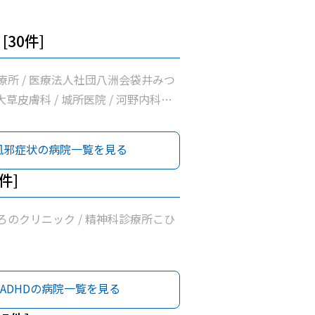
[30件]
療所 / 医療法人社団八洲会袋井みつ
 大草皮膚科 / 城所医院 / 河野内科・
院 / 白木内科循環器クリニック /
内科クリニック / 井原外科医院 /
風邪症状の病院一覧を見る
 上杉内科クリニック / げんま内科・
リニック / 坂口医院 / 野草こども
2件]
小早川整形リウマチクリニック / 志村
 袋井市休日急患診療室 / 袋井市立聖
ろのクリニック / 精神科診療所こひ
院 / 諸井医院 / 小野クリニック /
/ 医療法人有心会ひろクリニック /
 いしづか小児科・内科クリニック /
ADHDの病院一覧を見る
消化器内視鏡クリニック / くればや