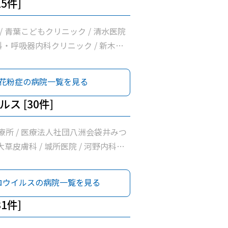
内科医院 / いちかわ医院 / 浅羽医
5件]
医院 / 溝口ファミリークリニック / 神
/ 青葉こどもクリニック / 清水医院
科・呼吸器内科クリニック / 新木耳
 せきづか皮ふ科 / 野草こども診療所
聖隷袋井市民病院 / 宮嶋耳鼻咽喉科 /
花粉症の病院一覧を見る
ニック / 森本耳鼻咽喉科 / 犬塚皮
ク / ひだまり耳鼻咽喉科 / 溝口フ
ス [30件]
ニック / 神谷医院
療所 / 医療法人社団八洲会袋井みつ
 大草皮膚科 / 城所医院 / 河野内科・
院 / 白木内科循環器クリニック /
内科クリニック / 井原外科医院 /
ロウイルスの病院一覧を見る
 上杉内科クリニック / げんま内科・
リニック / 坂口医院 / 野草こども
1件]
小早川整形リウマチクリニック / 志村