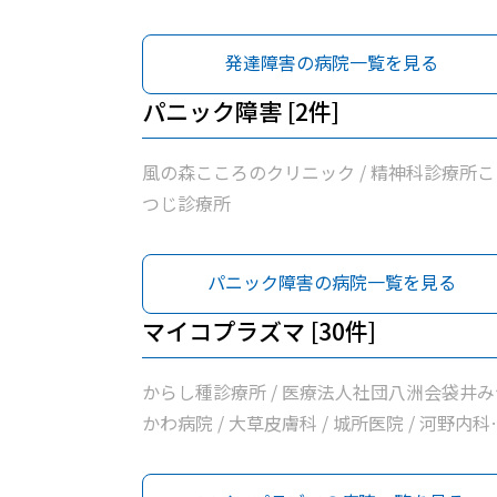
山名診療所 / 医療法人有心会ひろクリニック 
堀尾医院 / いしづか小児科・内科クリニック 
発達障害の病院一覧を見る
月見の里・消化器内視鏡クリニック / くれば
し内科循環器内科医院 / いちかわ医院 / 浅羽
パニック障害 [2件]
院 / 徳永医院 / 溝口ファミリークリニック / 
谷医院
風の森こころのクリニック / 精神科診療所こ
つじ診療所
パニック障害の病院一覧を見る
マイコプラズマ [30件]
からし種診療所 / 医療法人社団八洲会袋井み
かわ病院 / 大草皮膚科 / 城所医院 / 河野内科
消化器内科医院 / 白木内科循環器クリニック 
たなか循環器内科クリニック / 井原外科医院 