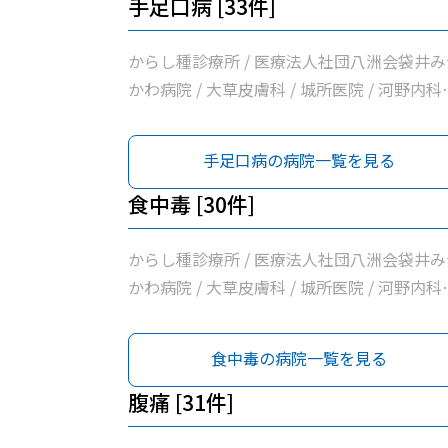
耳鼻咽喉科 / 月見の里・消化器内視鏡クリニ
手足口病 [33件]
ク / くればやし内科循環器内科医院 / いちか
医院 / 浅羽医院 / 徳永医院 / 溝口ファミリー
からし種診療所 / 医療法人社団八洲会袋井み
リニック / 神谷医院
かわ病院 / 大草皮膚科 / 城所医院 / 河野内科
消化器内科医院 / 青葉こどもクリニック / 白
内科循環器クリニック / たなか循環器内科ク
手足口病の病院一覧を見る
ニック / 井原外科医院 / 清水医院 / 上杉内科
リニック / げんま内科・呼吸器内科クリニッ
食中毒 [30件]
/ 坂口医院 / 野草こども診療所 / 小早川整形
ウマチクリニック / 志村内科医院 / 袋井市休
からし種診療所 / 医療法人社団八洲会袋井み
急患診療室 / 袋井市立聖隷袋井市民病院 / 三
かわ病院 / 大草皮膚科 / 城所医院 / 河野内科
小児科医院 / 諸井医院 / 小野クリニック / 山
消化器内科医院 / 白木内科循環器クリニック 
診療所 / 医療法人有心会ひろクリニック / 堀
たなか循環器内科クリニック / 井原外科医院 
食中毒の病院一覧を見る
医院 / いしづか小児科・内科クリニック / 森
清水医院 / 上杉内科クリニック / げんま内科
耳鼻咽喉科 / 月見の里・消化器内視鏡クリニ
呼吸器内科クリニック / 坂口医院 / 野草こど
腹痛 [31件]
ク / くればやし内科循環器内科医院 / いちか
診療所 / 小早川整形リウマチクリニック / 志