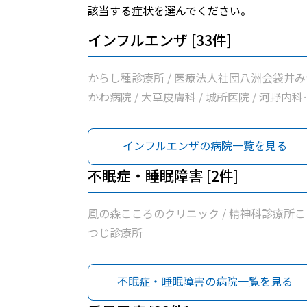
該当する症状を選んでください。
インフルエンザ [33件]
からし種診療所 / 医療法人社団八洲会袋井み
かわ病院 / 大草皮膚科 / 城所医院 / 河野内科
消化器内科医院 / 青葉こどもクリニック / 白
内科循環器クリニック / たなか循環器内科ク
インフルエンザの病院一覧を見る
ニック / 井原外科医院 / 清水医院 / 上杉内科
リニック / げんま内科・呼吸器内科クリニッ
不眠症・睡眠障害 [2件]
/ 坂口医院 / 野草こども診療所 / 小早川整形
ウマチクリニック / 志村内科医院 / 袋井市休
風の森こころのクリニック / 精神科診療所こ
急患診療室 / 袋井市立聖隷袋井市民病院 / 三
つじ診療所
小児科医院 / 諸井医院 / 小野クリニック / 山
診療所 / 医療法人有心会ひろクリニック / 堀
不眠症・睡眠障害の病院一覧を見る
医院 / いしづか小児科・内科クリニック / 森