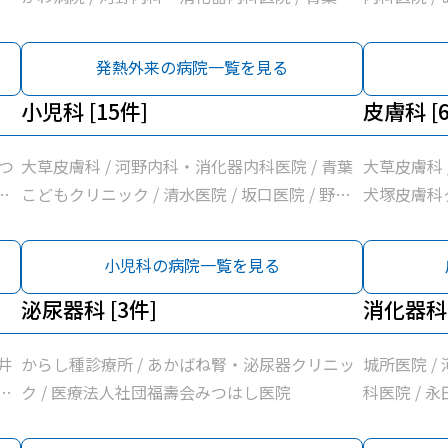
どもクリニック / あかばね腎・泌尿器クリニッ
原外科医院 
ク / 白木内科循環器クリニック / たなか循環器
科・呼吸器内
発熱外来の病院一覧を見る
内科クリニック / 井原外科医院 / 上杉内科クリ
山名診療所 
ニック / げんま内科・呼吸器内科クリニック /
小児科 [15件]
鏡クリニック
皮膚科 [
野草こども診療所 / 志村内科医院 / 袋井市休日
医院 / 神
急患診療室 / 袋井市立聖隷袋井市民病院 / 三木
つ
大草皮膚科 / 河野内科・消化器内科医院 / 青葉
大草皮膚科 
小児科医院 / 永田胃腸・消化器医院 / 宮嶋耳鼻
・
こどもクリニック / 清水医院 / 坂口医院 / 野草
犬塚皮膚科ク
咽喉科 / 諸井医院 / 山名診療所 / 堀尾医院 / 森
/
こども診療所 / 志村内科医院 / 袋井市休日急患
リークリニ
本耳鼻咽喉科 / 月見の里・消化器内視鏡クリニ
/
診療室 / 三木小児科医院 / 諸井医院 / いしづか
小児科の病院一覧を見る
ック / くればやし内科循環器内科医院 / 浅羽医
・
小児科・内科クリニック / 森本耳鼻咽喉科 / い
院 / 徳永医院 / 岩本外科医院 / 溝口ファミリー
も
ちかわ医院 / 徳永医院 / 溝口ファミリークリニ
泌尿器科 [3件]
消化器科 
クリニック / 神谷医院
村
ック
聖
井
からし種診療所 / あかばね腎・泌尿器クリニッ
城所医院 /
/
ッ
ク / 医療法人社団福壽会みつはし医院
科医院 / 
/
ク / 山名
/