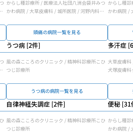
ク
聖
内科医院 /
つ
からし種診療所 / 医療法人社団八洲会袋井みつ
からし種診
/
隷袋井市民病
・
かわ病院 / 大草皮膚科 / 城所医院 / 河野内科・
かわ病院 /
/
山名診療所 
/
消化器内科医院 / 白木内科循環器クリニック /
消化器内科医
/
堀尾医院 /
/
たなか循環器内科クリニック / 井原外科医院 /
たなか循環器
頭痛の病院一覧を見る
や
月見の里・
・
清水医院 / 上杉内科クリニック / げんま内科・
清水医院 /
医
し内科循環器
も
呼吸器内科クリニック / 坂口医院 / 野草こども
うつ病 [2件]
呼吸器内科ク
多汗症 [
神
院 / 徳永
村
診療所 / 小早川整形リウマチクリニック / 志村
診療所 / 
谷医院
聖
内科医院 / 袋井市休日急患診療室 / 袋井市立聖
内科医院 /
つ
風の森こころのクリニック / 精神科診療所こひ
大草皮膚科 
井
隷袋井市民病院 / 諸井医院 / 小野クリニック /
隷袋井市民病
・
つじ診療所
犬塚皮膚科ク
人
山名診療所 / 医療法人有心会ひろクリニック /
医院 / 小
/
リークリニ
小
堀尾医院 / いしづか小児科・内科クリニック /
有心会ひろク
/
うつ病の病院一覧を見る
視
月見の里・消化器内視鏡クリニック / くればや
児科・内科
・
院
し内科循環器内科医院 / いちかわ医院 / 浅羽医
鏡クリニッ
も
自律神経失調症 [2件]
便秘 [31
ファ
院 / 徳永医院 / 溝口ファミリークリニック / 神
/ いちかわ医
村
谷医院
ミリークリニ
聖
ひ
風の森こころのクリニック / 精神科診療所こひ
からし種診
/
つじ診療所
かわ病院 /