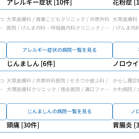
ッ
し内科循環器
アレルギー症状 [10件]
花粉症 [1
わ
院 / 徳永
ク
谷医院
つ
大草皮膚科 / 青葉こどもクリニック / 井原外科
大草皮膚科 
・
医院 / げんま内科・呼吸器内科クリニック / せ
/ げんま内
木
きづか皮ふ科 / 野草こども診療所 / 犬塚皮膚科
鼻咽喉科 /
リ
クリニック / 徳永医院 / 溝口ファミリークリニ
/ 袋井市立
アレルギー症状の病院一覧を見る
ク
ック / 神谷医院
やまなしクリ
ク
じんましん [6件]
膚科クリニッ
ノロウイル
リ
ァミリークリ
日
つ
大草皮膚科 / 井原外科医院 / せきづか皮ふ科 /
からし種診
木
・
犬塚皮膚科クリニック / 徳永医院 / 溝口ファミ
かわ病院 /
名
/
リークリニック
消化器内科医
尾
/
たなか循環器
じんましんの病院一覧を見る
ノ
本
・
清水医院 /
ッ
も
頭痛 [30件]
呼吸器内科ク
胃腸炎 [3
わ
村
診療所 / 