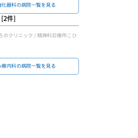
ちかわ医院 / 浅羽医院 / 徳永医院
消化器科の病院一覧を見る
[2件]
ろのクリニック / 精神科診療所こひ
心療内科の病院一覧を見る