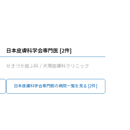
日本皮膚科学会専門医
[
2
件]
せきづか皮ふ科 / 犬塚皮膚科クリニック
日本皮膚科学会専門医
の病院一覧を見る [
2
件]