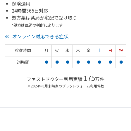
保険適用
24時間365日対応
処方薬は薬局か宅配で受け取り
*処方は医師の判断によります
オンライン対応できる症状
診察時間
月
火
水
木
金
土
日
祝
24時間
●
●
●
●
●
●
●
●
175
ファストドクター利用実績
万件
※2024年9月末時点のプラットフォーム利用件数