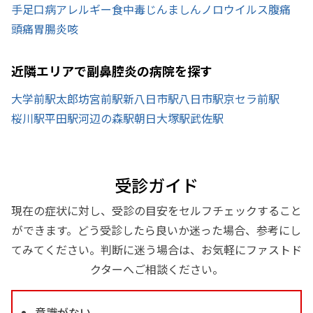
手足口病
アレルギー
食中毒
じんましん
ノロウイルス
腹痛
頭痛
胃腸炎
咳
近隣エリアで副鼻腔炎の病院を探す
大学前駅
太郎坊宮前駅
新八日市駅
八日市駅
京セラ前駅
桜川駅
平田駅
河辺の森駅
朝日大塚駅
武佐駅
受診ガイド
現在の症状に対し、受診の目安をセルフチェックすること
ができます。どう受診したら良いか迷った場合、参考にし
てみてください。判断に迷う場合は、お気軽にファストド
クターへご相談ください。
意識がない