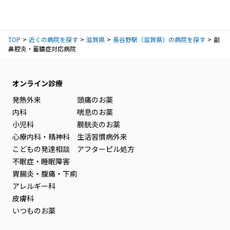
TOP
近くの病院を探す
滋賀県
長谷野駅（滋賀県）の病院を探す
副
鼻腔炎・蓄膿症対応病院
オンライン診療
発熱外来
頭痛のお薬
内科
喘息のお薬
小児科
膀胱炎のお薬
心療内科・精神科
生活習慣病外来
こどもの発達相談
アフターピル処方
不眠症・睡眠障害
胃腸炎・腹痛・下痢
アレルギー科
皮膚科
いつものお薬