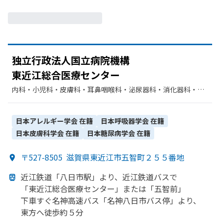
独立行政法人国立病院機構
東近江総合医療センター
内科・​小児科・​皮膚科・​耳鼻咽喉科・​泌尿器科・​消化器科・​呼
吸器内科・​循環器科・​整形外科・​産婦人科・​歯科口腔外科・​呼
吸器外科・​神経内科・​眼科・​臨床検査・病理診断・​呼吸器科・​
外科・​血液内科・​脳神経外科・​救急科・​心臓血管外科・​リハビ
日本アレルギー学会
在籍
日本呼吸器学会
在籍
リテーション・​放射線科・​麻酔科・​歯科・​形成外科・​糖尿病内
日本皮膚科学会
在籍
日本糖尿病学会
在籍
科
〒527-8505
滋賀県東近江市五智町２５５番地
近江鉄道
「八日市駅」より、
近江鉄道バスで
「東近江総合医療センター」または
「五智前」
下車すぐ
名神高速バス「名神八日市バス停」より、
東方
へ
徒歩約５分