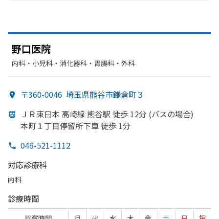
野口医院
内科・​小児科・​消化器科・​胃腸科・​外科
〒360-0046
埼玉県熊谷市鎌倉町３
ＪＲ東日本 高崎線 熊谷駅 徒歩 12分 (バスの
場合)
本町１丁目停留所下車 徒歩 1分
048-521-1112
対応診療科
内科
診療時間
診察時間
月
火
水
木
金
土
日
祝