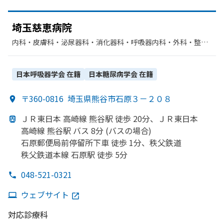
埼玉慈恵病院
内科・​皮膚科・​泌尿器科・​消化器科・​呼吸器内科・​外科・​整形
外科・​リハビリテーション・​放射線科・​形成外科・​循環器科・​
脳神経外科・​呼吸器科・​胃腸科・​麻酔科
日本呼吸器学会
在籍
日本糖尿病学会
在籍
〒360-0816
埼玉県熊谷市石原３－２０８
ＪＲ東日本 高崎線 熊谷駅 徒歩 20分、
ＪＲ東日本
高崎線 熊谷駅 バス 8分 (バスの
場合)
石原郵便局前停留所下車 徒歩 1分、
秩父鉄道
秩父鉄道本線 石原駅 徒歩 5分
048-521-0321
ウェブサイト
対応診療科