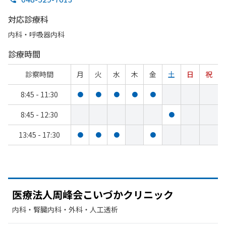
対応診療科
内科・​呼吸器内科
診療時間
診察時間
月
火
水
木
金
土
日
祝
8:45 - 11:30
●
●
●
●
●
8:45 - 12:30
●
13:45 - 17:30
●
●
●
●
医療法人周峰会こいづか
クリニック
内科・​腎臓内科・外科・​人工透析