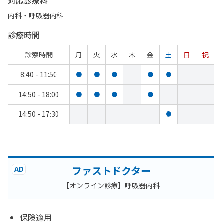
対応診療科
内科・​呼吸器内科
診療時間
診察時間
月
火
水
木
金
土
日
祝
8:40 - 11:50
●
●
●
●
●
14:50 - 18:00
●
●
●
●
14:50 - 17:30
●
ファストドクター
AD
【オンライン診療】呼吸器内科
保険適用