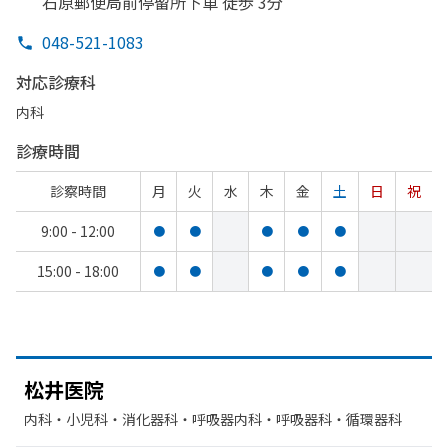
石原郵便局前停留所下車 徒歩 3分
048-521-1083
対応診療科
内科
診療時間
診察時間
月
火
水
木
金
土
日
祝
9:00 - 12:00
●
●
●
●
●
15:00 - 18:00
●
●
●
●
●
松井医院
内科・​小児科・​消化器科・​呼吸器内科・​呼吸器科・​循環器科