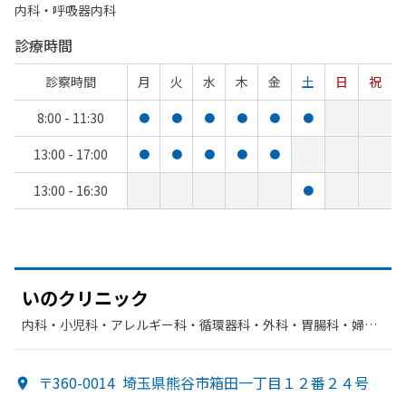
内科・​呼吸器内科
診療時間
診察時間
月
火
水
木
金
土
日
祝
8:00 - 11:30
●
●
●
●
●
●
13:00 - 17:00
●
●
●
●
●
13:00 - 16:30
●
いの
クリニック
内科・​小児科・​アレルギー科・​循環器科・​外科・​胃腸科・​婦人
科
〒360-0014
埼玉県熊谷市箱田一丁目１２番２４号