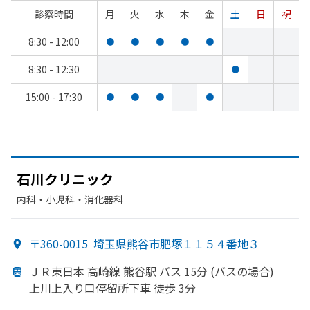
診察時間
月
火
水
木
金
土
日
祝
8:30 - 12:00
●
●
●
●
●
8:30 - 12:30
●
15:00 - 17:30
●
●
●
●
石川クリニック
内科・​小児科・​消化器科
〒360-0015
埼玉県熊谷市肥塚１１５４番地３
ＪＲ東日本 高崎線 熊谷駅 バス 15分 (バスの
場合)
上川上入り口停留所下車 徒歩 3分