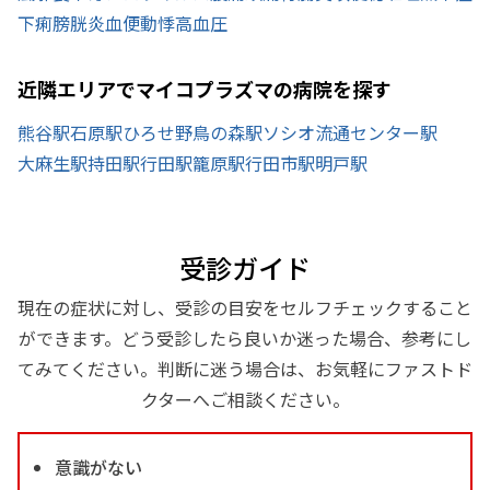
下痢
膀胱炎
血便
動悸
高血圧
近隣エリアでマイコプラズマの病院を探す
熊谷駅
石原駅
ひろせ野鳥の森駅
ソシオ流通センター駅
大麻生駅
持田駅
行田駅
籠原駅
行田市駅
明戸駅
受診ガイド
現在の症状に対し、受診の目安をセルフチェックすること
ができます。どう受診したら良いか迷った場合、参考にし
てみてください。判断に迷う場合は、お気軽にファストド
クターへご相談ください。
意識がない