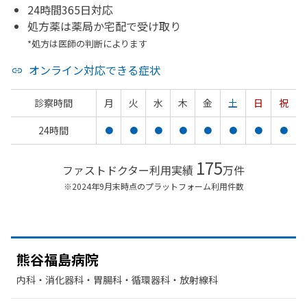
24時間365日対応
処方薬は薬局か宅配で受け取り
*処方は医師の判断によります
オンライン対応できる症状
診察時間
月
火
水
木
金
土
日
祝
24時間
●
●
●
●
●
●
●
●
175
ファストドクター利用実績
万件
※2024年9月末時点のプラットフォーム利用件数
熊谷福島病院
内科・​消化器科・​胃腸科・​循環器科・​放射線科