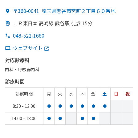
〒360-0041
埼玉県熊谷市宮町２丁目６０番地
ＪＲ東日本 高崎線 熊谷駅 徒歩 15分
048-522-1680
ウェブサイト
対応診療科
内科・​呼吸器内科
診療時間
診察時間
月
火
水
木
金
土
日
祝
8:30 - 12:00
●
●
●
●
●
●
14:00 - 18:00
●
●
●
●