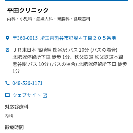
平田クリニック
内科・​小児科・​産婦人科・​胃腸科・​循環器科
〒360-0015
埼玉県熊谷市肥塚４丁目２０５番地
ＪＲ東日本 高崎線 熊谷駅 バス 10分 (バスの
場合)
北肥塚停留所下車 徒歩 1分、
秩父鉄道 秩父鉄道本線
熊谷駅 バス 10分 (バスの
場合) 北肥塚停留所下車 徒歩
1分
048-526-1171
ウェブサイト
対応診療科
内科
診療時間