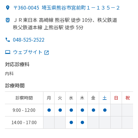
〒360-0045
埼玉県熊谷市宮前町１－１３５－２
ＪＲ東日本 高崎線 熊谷駅 徒歩 10分、
秩父鉄道
秩父鉄道本線 上熊谷駅 徒歩 5分
048-525-2522
ウェブサイト
対応診療科
内科
診療時間
診察時間
月
火
水
木
金
土
日
祝
9:00 - 12:00
●
●
●
●
●
●
14:00 - 17:00
●
●