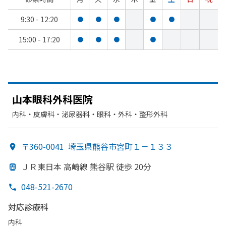
9:30 - 12:20
●
●
●
●
●
15:00 - 17:20
●
●
●
●
山本眼科外科医院
内科・​皮膚科・​泌尿器科・​眼科・​外科・​整形外科
〒360-0041
埼玉県熊谷市宮町１－１３３
ＪＲ東日本 高崎線 熊谷駅 徒歩 20分
048-521-2670
対応診療科
内科