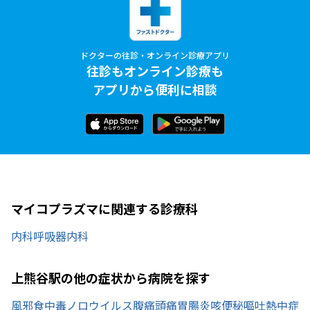
ドクターの往診・オンライン診療アプリ
往診もオンライン診療も
アプリから便利に相談
マイコプラズマに関連する診療科
内科
呼吸器内科
上熊谷駅の他の症状から病院を探す
風邪
食中毒
ノロウイルス
腹痛
頭痛
胃腸炎
咳
便秘
嘔吐
熱中症