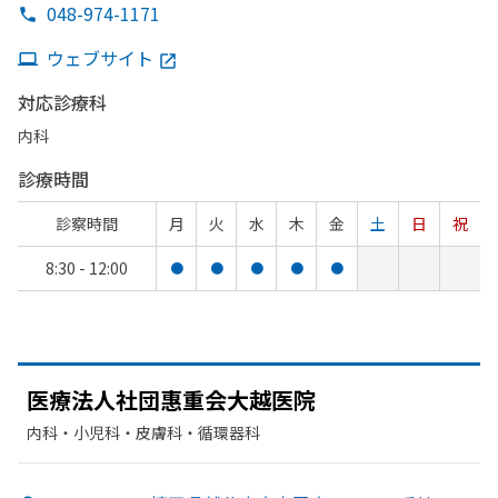
048-974-1171
ウェブサイト
対応診療科
内科
診療時間
診察時間
月
火
水
木
金
土
日
祝
8:30 - 12:00
●
●
●
●
●
医療法人社団惠重会大越医院
内科・​小児科・​皮膚科・​循環器科