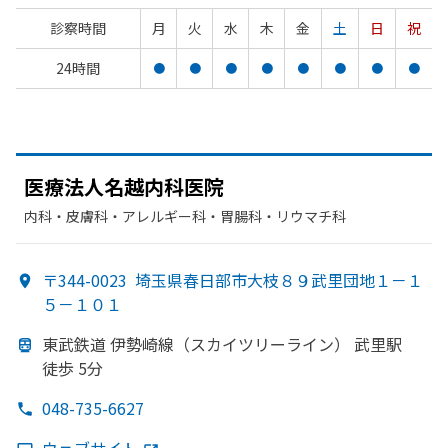
診察時間
月
火
水
木
金
土
日
祝
24時間
●
●
●
●
●
●
●
●
医療法人名越内科医院
内科・​皮膚科・​アレルギー科・​胃腸科・​リウマチ科
〒344-0023
埼玉県春日部市大枝８９武里団地１－１
５－１０１
東武鉄道 伊勢崎線
（スカイツリーライン）
武里駅
徒歩 5分
048-735-6627