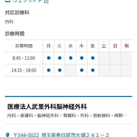
ウェブサイト
対応診療科
内科
診療時間
診察時間
月
火
水
木
金
土
日
祝
8:45 - 12:00
●
●
●
●
●
14:15 - 18:00
●
●
●
●
医療法人武里外科脳神経外科
内科・​皮膚科・​脳神経外科・​胃腸科・​外科・​放射線科・​麻酔
科・​糖尿病内科・​循環器科
〒344-0022
埼玉県春日部市大畑２４１－２