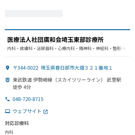
医療法人社団廣和会埼玉東部
診療所
内科・​皮膚科・​泌尿器科・​心療内科・​精神科・神経科・​整形外
科・​リハビリテーション
〒344-0022
埼玉県春日部市大畑３２１番地１
東武鉄道 伊勢崎線
（スカイツリーライン）
武里駅
徒歩 4分
048-720-8715
ウェブサイト
対応診療科
内科