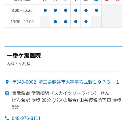
8:00 - 12:30
●
●
●
●
●
●
13:30 - 17:00
●
●
●
●
一番ケ瀬医院
内科・​小児科
〒343-0002
埼玉県越谷市大字平方立野１９７３－１
東武鉄道 伊勢崎線
（スカイツリーライン）
せん
げん台駅 徒歩 20分 (バスの
場合) 山谷停留所下車 徒歩
5分
048-976-8111