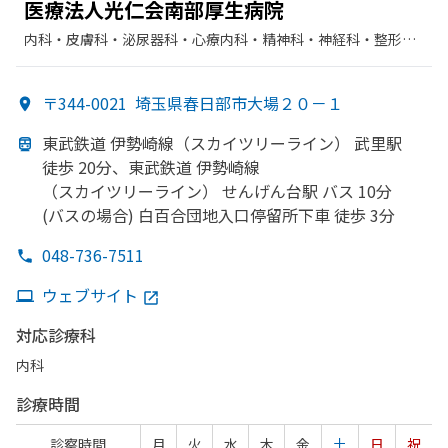
医療法人光仁会南部
厚生病院
内科・​皮膚科・​泌尿器科・​心療内科・​精神科・神経科・​整形外
科・​リハビリテーション・​緩和ケア
〒344-0021
埼玉県春日部市大場２０－１
東武鉄道 伊勢崎線
（スカイツリーライン）
武里駅
徒歩 20分、
東武鉄道 伊勢崎線
（スカイツリーライン）
せん
げん台駅 バス 10分
(バスの
場合) 白百合団地入口停留所下車 徒歩 3分
048-736-7511
ウェブサイト
対応診療科
内科
診療時間
診察時間
月
火
水
木
金
土
日
祝