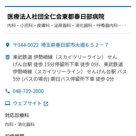
医療法人社団全仁
会東都春日部
病院
内科・​小児科・​皮膚科・​泌尿器科・​消化器科・​呼吸器内科・​ア
レルギー科・​外科・​整形外科・​脳神経外科・​形成外科・​リハビ
リテーション・​循環器科・​肛門科・​人工透析・​漢方内科・​糖尿
〒344-0022
埼玉県春日部市大畑６５２－７
病内科・​腎臓内科・外科
東武鉄道 伊勢崎線
（スカイツリーライン）
せん
げん台駅 徒歩 15分停留所下車 徒歩 0分、
東武鉄道
伊勢崎線
（スカイツリーライン）
せん
げん台駅 バス
5分 (バスの
場合) 朝日バス停留所下車 徒歩 0分
048-739-2000
ウェブサイト
対応診療科
内科・​消化器科