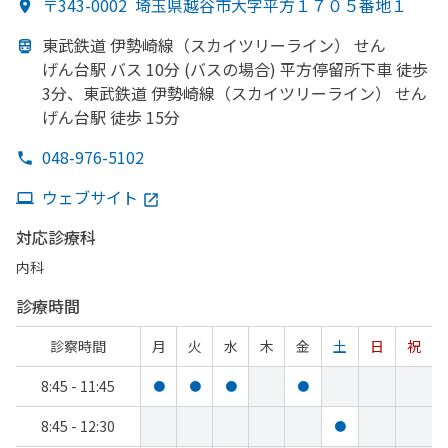
〒343-0002
埼玉県越谷市大字平方１７０５番地１
東武鉄道 伊勢崎線
（スカイツリーライン）
せん
げん台駅 バス 10分 (バスの
場合) 平方
停留所下車 徒歩
3分、
東武鉄道 伊勢崎線
（スカイツリーライン）
せん
げん台駅 徒歩 15分
048-976-5102
ウェブサイト
対応診療科
内科
診療時間
診察時間
月
火
水
木
金
土
日
祝
8:45 - 11:45
●
●
●
●
8:45 - 12:30
●