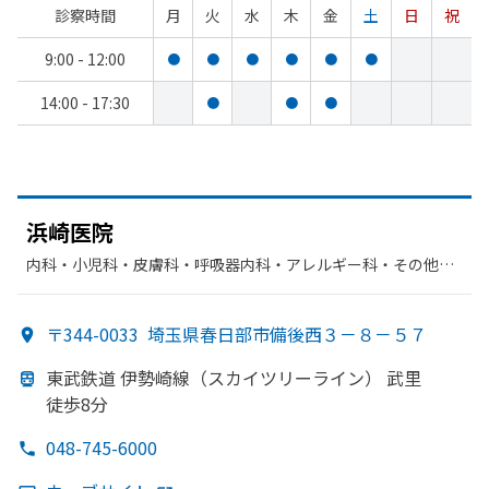
診察時間
月
火
水
木
金
土
日
祝
9:00 - 12:00
●
●
●
●
●
●
14:00 - 17:30
●
●
●
浜崎医院
内科・​小児科・​皮膚科・​呼吸器内科・​アレルギー科・​その他・​
胃腸科・​リウマチ科・​循環器科・​感染症内科・​放射線科
〒344-0033
埼玉県春日部市備後西３－８－５７
東武鉄道 伊勢崎線
（スカイツリーライン）
武里
徒歩8分
048-745-6000