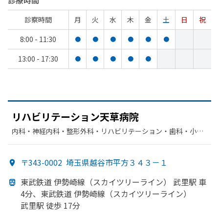
診療時間
診察時間
月
火
水
木
金
土
日
祝
8:00 - 11:30
●
●
●
●
●
●
13:00 - 17:30
●
●
●
●
●
リハビリテーション天草病院
内科・​神経内科・​整形外科・​リハビリテーション・​歯科・​小児
歯科
〒343-0002
埼玉県越谷市平方３４３－１
東武鉄道 伊勢崎線
（スカイツリーライン）
武里駅 車
4分、
東武鉄道 伊勢崎線
（スカイツリーライン）
武里駅 徒歩 17分