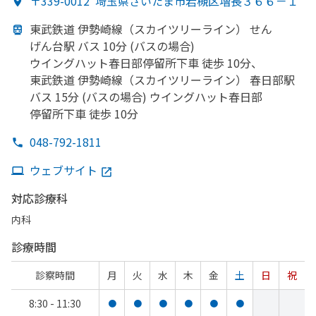
〒339-0012
埼玉県さいたま市岩槻区増長３６６－１
東武鉄道 伊勢崎線
（スカイツリーライン）
せん
げん台駅 バス 10分 (バスの
場合)
ウイングハット春日部
停留所下車 徒歩 10分、
東武鉄道 伊勢崎線
（スカイツリーライン）
春日部
駅
バス 15分 (バスの
場合) ウイングハット春日部
停留所下車 徒歩 10分
048-792-1811
ウェブサイト
対応診療科
内科
診療時間
診察時間
月
火
水
木
金
土
日
祝
8:30 - 11:30
●
●
●
●
●
●