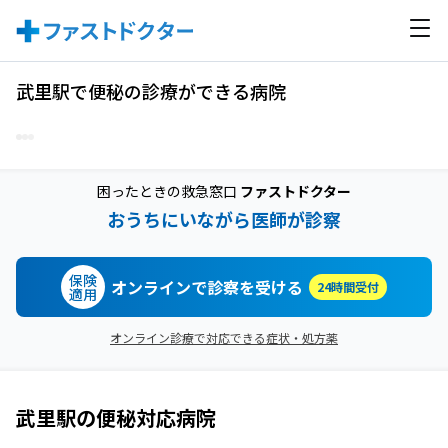
武里駅で便秘の診療ができる病院
困ったときの救急窓口
ファストドクター
おうちにいながら医師が診察
保険
オンラインで診察を受ける
24時間受付
適用
オンライン診療で対応できる症状・処方薬
武里駅
の
便秘
対応病院