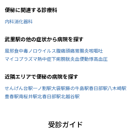
便秘に関連する診療科
内科
消化器科
武里駅の他の症状から病院を探す
風邪
食中毒
ノロウイルス
腹痛
頭痛
胃腸炎
咳
嘔吐
マイコプラズマ
熱中症
下痢
膀胱炎
血便
動悸
高血圧
近隣エリアで便秘の病院を探す
せんげん台駅
一ノ割駅
大袋駅
藤の牛島駅
春日部駅
八木崎駅
豊春駅
南桜井駅
北春日部駅
北越谷駅
受診ガイド