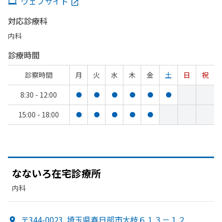
ウェブサイト
対応診療科
内科
診療時間
診察時間
月
火
水
木
金
土
日
祝
8:30 - 12:00
●
●
●
●
●
●
15:00 - 18:00
●
●
●
●
●
なないろ在宅診療所
内科
〒344-0023
埼玉県春日部市大枝６１３－１２