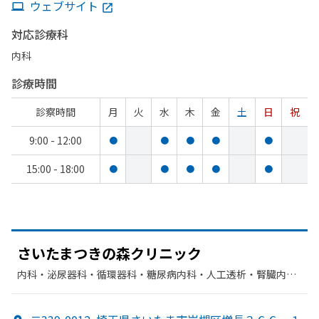
ウェブサイト
対応診療科
内科
診療時間
診察時間
月
火
水
木
金
土
日
祝
9:00 - 12:00
●
●
●
●
●
15:00 - 18:00
●
●
●
●
●
さいたま
つきの
森クリニック
内科・​泌尿器科・​循環器科・​糖尿病内科・​人工透析・​腎臓内
科・外科・​外科