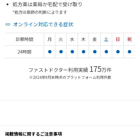
処方薬は薬局か宅配で受け取り
*処方は医師の判断によります
オンライン対応できる症状
診察時間
月
火
水
木
金
土
日
祝
24時間
●
●
●
●
●
●
●
●
175
ファストドクター利用実績
万件
※2024年9月末時点のプラットフォーム利用件数
掲載情報に関するご注意事項