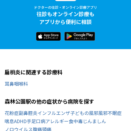
ドクターの往診・オンライン診療アプリ
往診もオンライン診療も
アプリから便利に相談
扁桃炎に関連する診療科
耳鼻咽喉科
森林公園駅の他の症状から病院を探す
花粉症
副鼻腔炎
インフルエンザ
子どもの風邪
風邪
不眠症
喘息
ADHD
手足口病
アレルギー
食中毒
じんましん
ノロウイルス
腹痛
頭痛