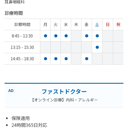
耳鼻咽喉科
診療時間
診察時間
月
火
水
木
金
土
日
祝
8:45 - 12:30
●
●
●
●
●
13:15 - 15:30
●
14:45 - 18:30
●
●
●
●
ファストドクター
AD
【オンライン診療】内科・アレルギー
保険適用
24時間365日対応