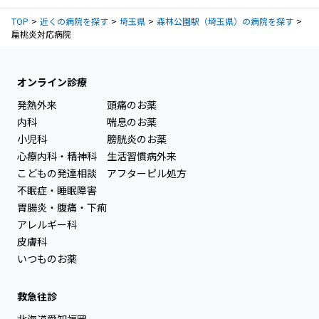
TOP
近くの病院を探す
埼玉県
森林公園駅（埼玉県）の病院を探す
扁桃炎対応病院
オンライン診療
発熱外来
頭痛のお薬
内科
喘息のお薬
小児科
膀胱炎のお薬
心療内科・精神科
生活習慣病外来
こどもの発達相談
アフターピル処方
不眠症・睡眠障害
胃腸炎・腹痛・下痢
アレルギー科
皮膚科
いつものお薬
救急往診
北海道
愛知
福岡